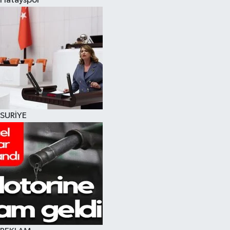
Hatayspor
SURİYE