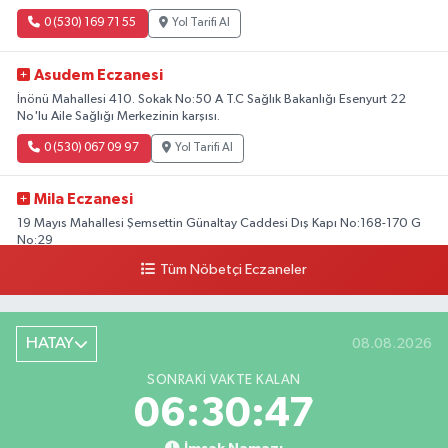
0 (530) 169 71 55
Yol Tarifi Al
Asudem Eczanesi
İnönü Mahallesi 410. Sokak No:50 A T.C Sağlık Bakanlığı Esenyurt 22
No'lu Aile Sağlığı Merkezinin karşısı.
0 (530) 067 09 97
Yol Tarifi Al
Mila Eczanesi
19 Mayıs Mahallesi Şemsettin Günaltay Caddesi Dış Kapı No:168-170 G
No:29
Tüm Nöbetçi Eczaneler
0 (216) 514 23 73
Yol Tarifi Al
Kasımpaşa Eczanesi
HATAY
08.08.2026
Yahya Kahya Mahallesi Kasımpaşa Bostanı Sokak 18A Mutfak Ekipmanları
Satan Dükkanların Olduğu Caddede Denizbank'ın Karşısı, Albaraka'nın
SONRAKI VAKTE KALAN
Sokağında
06:30:45
0 (212) 253 77 44
Yol Tarifi Al