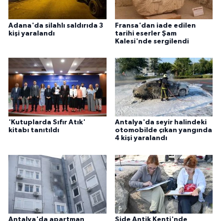
Adana'da silahlı saldırıda 3
Fransa'dan iade edilen
kişi yaralandı
tarihi eserler Şam
Kalesi'nde sergilendi
'Kutuplarda Sıfır Atık'
Antalya'da seyir halindeki
kitabı tanıtıldı
otomobilde çıkan yangında
4 kişi yaralandı
Antalya'da apartman
Side Antik Kenti'nde