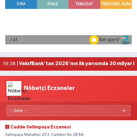
Antalya'da seyir halindeki otomobilde çıkan yang
21:03 |
Antalya'da apartman dairesinde çıkan yangında
20:05 |
Side Antik Kenti'nde düzenlenen AKMED Arkeol
19:56 |
VakıfBank'tan 2026'nın ilk yarısında 30 milyar l
19:38 |
'Kutuplarda Sıfır Atık' kitabı tanıtıldı
22:01 |
Nöbetçi Eczaneler
Cadde Selimpaşa Eczanesi
Selimpaşa Mahallesi 203. Caddesi No:28 BA