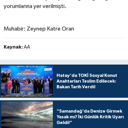
yorumlarına yer verilmişti.
Muhabir: Zeynep Katre Oran
Kaynak:
AA
Hatay'da TOKİ Sosyal Konut
Anahtarları Teslim Edilecek:
Bakan Tarih Verdi!
“Samandağ’da Denize Girmek
Yasak mı? İki Günlük Kritik Uyarı
Geldi!”