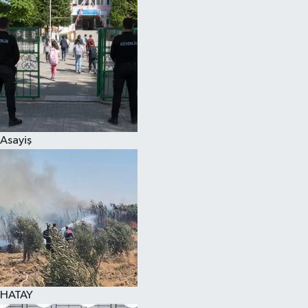
Spor
Teknoloji
Yaşam
Asayiş
HATAY