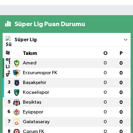
Süper Lig Puan Durumu
Süper Lig
#
Takım
O
P
1
Amed
0
0
2
Erzurumspor FK
0
0
3
Başakşehir
0
0
4
Kocaelispor
0
0
5
Beşiktaş
0
0
6
Eyüpspor
0
0
7
Galatasaray
0
0
8
Çorum FK
0
0