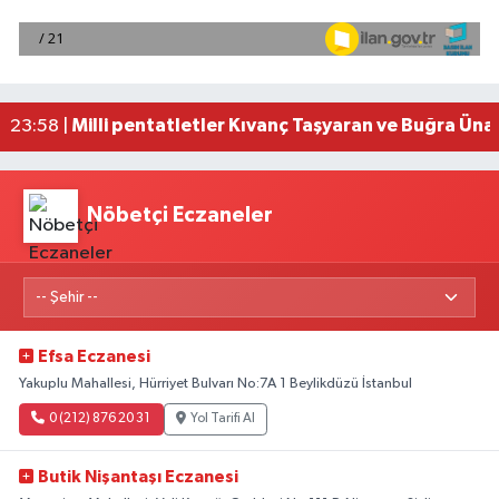
Adana'da helikopter destekli 'huzur ve güven' 
01:06 |
Mersin'de uyuşturucu operasyonunda 190 gram e
00:39 |
Adana'da silahlı saldırıda 3 kişi yaralandı
00:05 |
Fransa'dan iade edilen tarihi eserler Şam Kalesi
23:59 |
Milli pentatletler Kıvanç Taşyaran ve Buğra Üna
23:58 |
Nöbetçi Eczaneler
Efsa Eczanesi
Yakuplu Mahallesi, Hürriyet Bulvarı No:7A 1 Beylikdüzü İstanbul
0 (212) 876 20 31
Yol Tarifi Al
Butik Nişantaşı Eczanesi