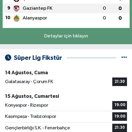
9
Gaziantep FK
0
0
10
Alanyaspor
0
0
Detaylar için tıklayın
Süper Lig Fikstür
14 Ağustos, Cuma
Galatasaray - Çorum FK
21:30
15 Ağustos, Cumartesi
Konyaspor - Rizespor
19:00
Kasımpaşa - Trabzonspor
19:00
Gençlerbirliği S.K. - Fenerbahçe
21:30