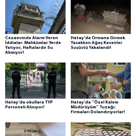
Cezaevinde Alarm Veren
Hatay’da Ormana Girmek
İddialar: Mahkûmlar Yerde
Yasakken Ağaç Kesenler
Yatıyor, Haftalardır Su
Suçüstü Yakalandı!
Akmıyor!
Hatay’da okullara TYP
Hatay’da “Özel Kalem
Personeli Alınıyor!
Müdürüyüm” Tuzağı:
Firmaları Dolandırıyorlar!