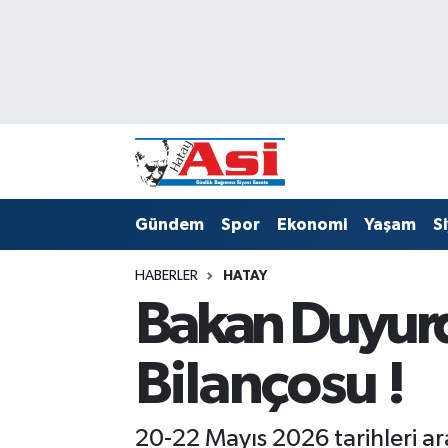
Asayiş
Hava Durumu
Dünya
Trafik Durumu
Eğitim
Süper Lig Puan Durumu ve Fikstür
Gündem
Spor
Ekonomi
Yaşam
S
Ekonomi
Tüm Manşetler
HABERLER
HATAY
Gündem
Son Dakika Haberleri
Bakan Duyurd
Magazin
Haber Arşivi
Bilançosu !
Sağlık
Siyaset
20-22 Mayıs 2026 tarihleri aras