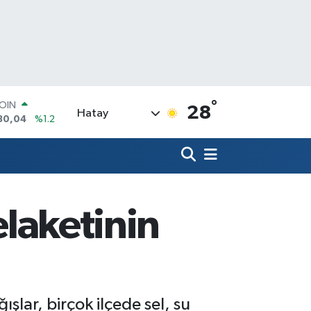
°
AR
28
Hatay
7106
%0.17
O
1652
%0.27
RLİN
4046
%0.35
M ALTIN
8.49
%2.12
elaketinin
T100
73
%-19
COIN
30,04
%1.2
ışlar, birçok ilçede sel, su