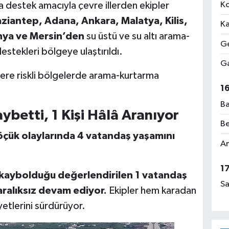
a destek amacıyla çevre illerden ekipler
Ko
iantep, Adana, Ankara, Malatya, Kilis,
Ka
nya ve Mersin’den
su üstü ve su altı arama-
Ge
estekleri bölgeye ulaştırıldı.
Ga
ere riskli bölgelerde arama-kurtarma
1
Ba
betti, 1 Kişi Hâlâ Aranıyor
Be
öçük olaylarında 4 vatandaş yaşamını
Am
1
kaybolduğu değerlendirilen 1 vatandaş
Sa
aralıksız devam ediyor.
Ekipler hem karadan
tlerini sürdürüyor.