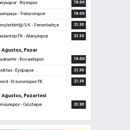
nyaspor - Rizespor
19:00
sımpaşa - Trabzonspor
19:00
nçlerbirliği S.K. - Fenerbahçe
21:30
ziantep FK - Alanyaspor
21:30
6 Ağustos, Pazar
şakşehir - Kocaelispor
19:00
şiktaş - Eyüpspor
21:30
ed - Erzurumspor FK
21:30
7 Ağustos, Pazartesi
msunspor - Göztepe
21:30