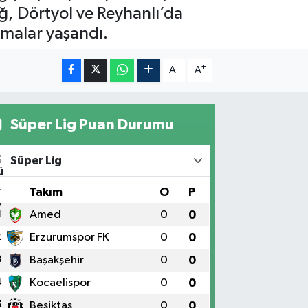
ğ, Dörtyol ve Reyhanlı’da
nmalar yaşandı.
-
+
A
A
Süper Lig Puan Durumu
Süper Lig
#
Takım
O
P
1
Amed
0
0
2
Erzurumspor FK
0
0
3
Başakşehir
0
0
4
Kocaelispor
0
0
5
Beşiktaş
0
0