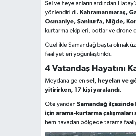
Sel ve heyelanların ardından Hatay’
yönlendirildi.
Kahramanmaraş, Gaz
Osmaniye, Şanlıurfa, Niğde, Ko
kurtarma ekipleri, botlar ve drone d
Özellikle Samandağ başta olmak üz
faaliyetleri yoğunlaştırıldı.
4 Vatandaş Hayatını Kay
Meydana gelen
sel, heyelan ve g
yitirirken, 17 kişi yaralandı.
Öte yandan
Samandağ ilçesinde 
için arama-kurtarma çalışmaları 
hem havadan bölgede tarama faaliye