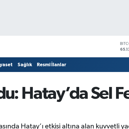
DOL
47,
EUR
55,
iyaset
Sağlık
Resmi İlanlar
STE
64,
GRA
661
u: Hatay’da Sel F
BİS
13.7
BIT
65.1
ında Hatay’ı etkisi altına alan kuvvetli yağ