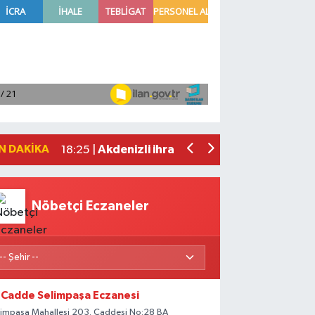
VakıfBank'tan 2026'nın ilk yarısında 3
19:38 |
Mersin'de bir kişi evinde ölü bulundu
19:19 |
Bakan Yumaklı, 688 milyon 200 bin lira
18:41 |
Borsa günü düşüşle tamamladı
18:31 |
N DAKIKA
Akdenizli ihracatçılar temmuzda 92,6 m
18:25 |
Nöbetçi Eczaneler
Cadde Selimpaşa Eczanesi
limpaşa Mahallesi 203. Caddesi No:28 BA