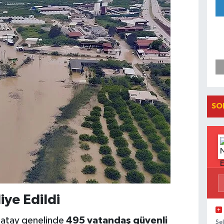
SO
iye Edildi
 Hatay genelinde
495 vatandaş güvenli
Se