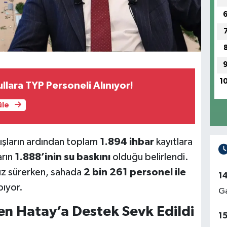
1
llara TYP Personeli Alınıyor!
üle
ğışların ardından toplam
1.894 ihbar
kayıtlara
arın
1.888’inin su baskını
olduğu belirlendi.
sız sürerken, sahada
2 bin 261 personel ile
1
ıyor.
Ga
den Hatay’a Destek Sevk Edildi
1