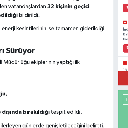
ilen vatandaşlardan
32 kişinin geçici
dildiği
bildirildi.
enerji kesintilerinin ise tamamen giderildiği
İn
Ba
kar
rı Sürüyor
 İl Müdürlüğü ekiplerinin yaptığı ilk
19
Ka
ğu,
Ya
Mu
dışında bırakıldığı
tespit edildi.
Ca
So
n ilerleyen günlerde genişletileceğini belirtti.