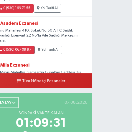
0 (530) 169 71 55
Yol Tarifi Al
Asudem Eczanesi
önü Mahallesi 410. Sokak No:50 A T.C Sağlık
kanlığı Esenyurt 22 No'lu Aile Sağlığı Merkezinin
şısı.
0 (530) 067 09 97
Yol Tarifi Al
Mila Eczanesi
 Mayıs Mahallesi Şemsettin Günaltay Caddesi Dış
pı No:168-170 G No:29
Tüm Nöbetçi Eczaneler
0 (216) 514 23 73
Yol Tarifi Al
Kasımpaşa Eczanesi
HATAY
07.08.2026
hya Kahya Mahallesi Kasımpaşa Bostanı Sokak 18A
SONRAKI VAKTE KALAN
tfak Ekipmanları Satan Dükkanların Olduğu
01:09:30
ddede Denizbank'ın Karşısı, Albaraka'nın
kağında