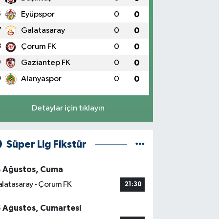
6
Eyüpspor
0
0
7
Galatasaray
0
0
8
Çorum FK
0
0
9
Gaziantep FK
0
0
0
Alanyaspor
0
0
Detaylar için tıklayın
Süper Lig Fikstür
4 Ağustos, Cuma
latasaray - Çorum FK
21:30
5 Ağustos, Cumartesi