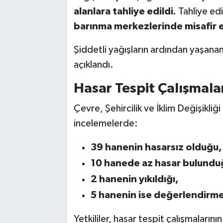
alanlara tahliye edildi.
Tahliye ed
barınma merkezlerinde misafir e
Şiddetli yağışların ardından yaşanan 
açıklandı.
Hasar Tespit Çalışmala
Çevre, Şehircilik ve İklim Değişikliği
incelemelerde:
39 hanenin hasarsız olduğu,
10 hanede az hasar bulundu
2 hanenin yıkıldığı,
5 hanenin ise değerlendirme 
Yetkililer, hasar tespit çalışmalarını