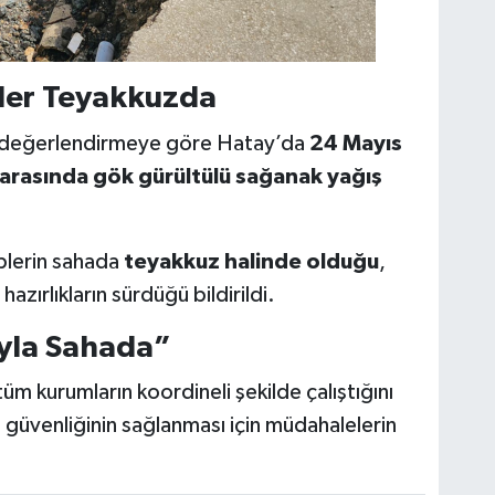
Ve
AŞ
pler Teyakkuzda
n değerlendirmeye göre Hatay’da
24 Mayıs
Çe
No
arasında gök gürültülü sağanak yağış
iplerin sahada
teyakkuz halinde olduğu
,
Os
 hazırlıkların sürdüğü bildirildi.
Dur
kar
yla Sahada”
n tüm kurumların koordineli şekilde çalıştığını
 güvenliğinin sağlanması için müdahalelerin
Akş
Ak
Su
Kar