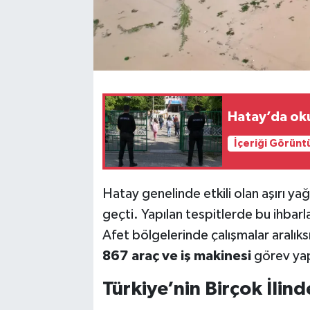
Hatay’da oku
İçeriği Görünt
Hatay genelinde etkili olan aşırı ya
geçti. Yapılan tespitlerde bu ihbarl
Afet bölgelerinde çalışmalar aralık
867 araç ve iş makinesi
görev yap
Türkiye’nin Birçok İlin