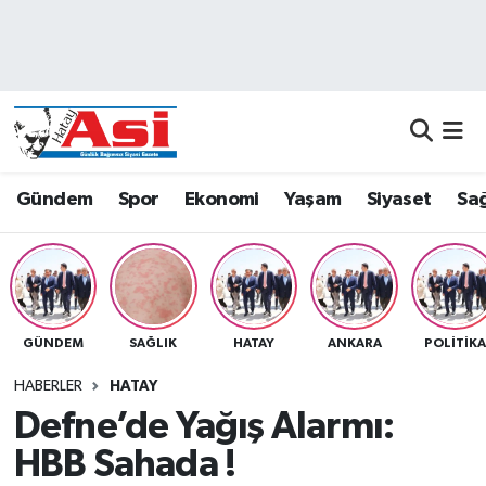
Asayiş
Nöbetçi Eczaneler
Dünya
Hava Durumu
Eğitim
Namaz Vakitleri
Gündem
Spor
Ekonomi
Yaşam
Siyaset
Sağ
Ekonomi
Trafik Durumu
Gündem
Süper Lig Puan Durumu ve Fikstür
GÜNDEM
SAĞLIK
HATAY
ANKARA
POLITIKA
Magazin
Tüm Manşetler
HABERLER
HATAY
Sağlık
Son Dakika Haberleri
Defne’de Yağış Alarmı:
HBB Sahada !
Siyaset
Haber Arşivi