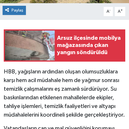
Paylaş
-
+
A
A
Arsuz ilçesinde mobilya
mağazasında çıkan
yangın söndürüldü
HBB, yağışların ardından oluşan olumsuzluklara
karşı hem acil müdahale hem de yağmur sonrası
temizlik çalışmalarını eş zamanlı sürdürüyor. Su
baskınlarından etkilenen mahallelerde ekipler,
tahliye işlemleri, temizlik faaliyetleri ve altyapı
müdahalelerini koordineli şekilde gerçekleştiriyor.
Vatandaşların can ve mal güvenliğini korumayı