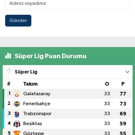
Gönder
Süper Lig Puan Durumu
Süper Lig
#
Takım
O
P
1
Galatasaray
33
77
2
Fenerbahçe
33
73
3
Trabzonspor
33
69
4
Beşiktaş
33
59
5
Göztepe
33
55