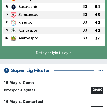
6
Başakşehir
33
54
7
Samsunspor
33
48
8
Rizespor
33
40
9
Konyaspor
33
40
10
Alanyaspor
33
37
Detaylar için tıklayın
Süper Lig Fikstür
15 Mayıs, Cuma
Rizespor - Beşiktaş
20:00
16 Mayıs, Cumartesi