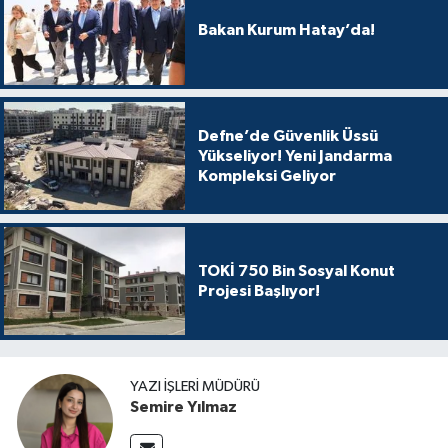
Bakan Kurum Hatay’da!
Defne’de Güvenlik Üssü
Yükseliyor! Yeni Jandarma
Kompleksi Geliyor
TOKİ 750 Bin Sosyal Konut
Projesi Başlıyor!
YAZI İŞLERI MÜDÜRÜ
Semire Yılmaz