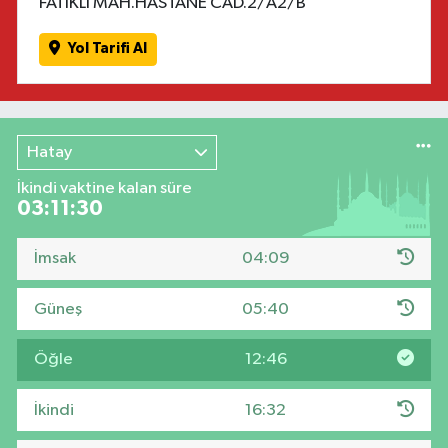
FATİKLİ MAH.HASTANE CAD.2/A2/B
Yol Tarifi Al
Hatay
İkindi vaktine kalan süre
03:11:30
İmsak
04:09
Güneş
05:40
Öğle
12:46
İkindi
16:32