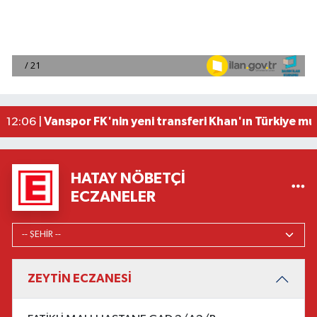
Antalyaspor Başkanı Mustafa Ergün'den transfer 
13:09 |
Adana'da iş yerinde 2 kişi ölü bulundu
12:23 |
Sosyal medyadaki yemek videoları kontrolsüz yem
12:21 |
Mersin'de hazır giyimciler 7 ayda 210 milyon 925 
12:14 |
Vanspor FK'nin yeni transferi Khan'ın Türkiye m
12:06 |
HATAY NÖBETÇI
ECZANELER
ZEYTİN ECZANESİ