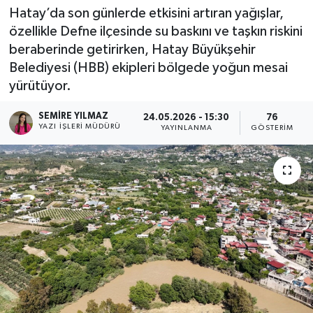
Hatay’da son günlerde etkisini artıran yağışlar,
Spor
özellikle Defne ilçesinde su baskını ve taşkın riskini
beraberinde getirirken, Hatay Büyükşehir
Teknoloji
Belediyesi (HBB) ekipleri bölgede yoğun mesai
yürütüyor.
Yaşam
SEMIRE YILMAZ
24.05.2026 - 15:30
76
YAZI İŞLERI MÜDÜRÜ
YAYINLANMA
GÖSTERIM