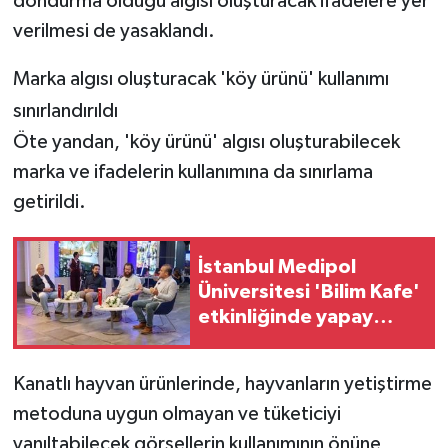
dondurma olduğu algısı oluşturacak ifadelere yer
verilmesi de yasaklandı.
Marka algısı oluşturacak 'köy ürünü' kullanımı
sınırlandırıldı
Öte yandan, 'köy ürünü' algısı oluşturabilecek
marka ve ifadelerin kullanımına da sınırlama
getirildi.
İstanbul Medipol
Üniversitesi 'Bilim Kafe'
etkinliğinde yapay
zekayı masaya yatırdı
Kanatlı hayvan ürünlerinde, hayvanların yetiştirme
metoduna uygun olmayan ve tüketiciyi
yanıltabilecek görsellerin kullanımının önüne