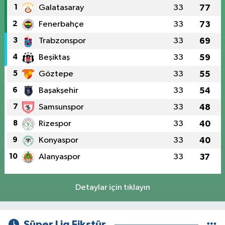
1
Galatasaray
33
77
2
Fenerbahçe
33
73
3
Trabzonspor
33
69
4
Beşiktaş
33
59
5
Göztepe
33
55
6
Başakşehir
33
54
7
Samsunspor
33
48
8
Rizespor
33
40
9
Konyaspor
33
40
10
Alanyaspor
33
37
Detaylar için tıklayın
Süper Lig Fikstür