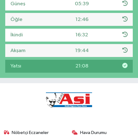
Güneş
05:39
Öğle
12:46
İkindi
16:32
Akşam
19:44
Yatsı
21:08
Nöbetçi Eczaneler
Hava Durumu