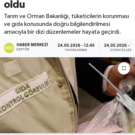
oldu
Spor
Tarım ve Orman Bakanlığı, tüketicilerin korunması
ve gıda konusunda doğru bilgilendirilmesi
Teknoloji
amacıyla bir dizi düzenlemeler hayata geçirdi.
Yaşam
HABER MERKEZI
24.05.2026 - 12:45
24.05.2026 - 12
EDITÖR
YAYINLANMA
GÜNCELLEME