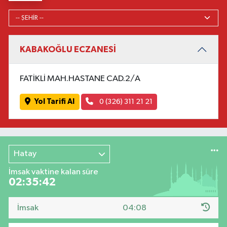
KABAKOĞLU ECZANESİ
FATİKLİ MAH.HASTANE CAD.2/A
Yol Tarifi Al
0 (326) 311 21 21
Hatay
İmsak vaktine kalan süre
02:35:41
İmsak
04:08