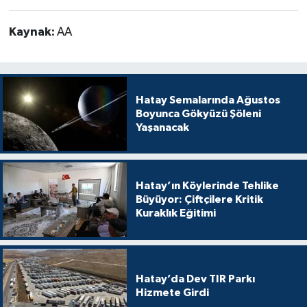
Kaynak:
AA
Hatay Semalarında Ağustos
Boyunca Gökyüzü Şöleni
Yaşanacak
Hatay’ın Köylerinde Tehlike
Büyüyor: Çiftçilere Kritik
Kuraklık Eğitimi
Hatay’da Dev TIR Parkı
Hizmete Girdi