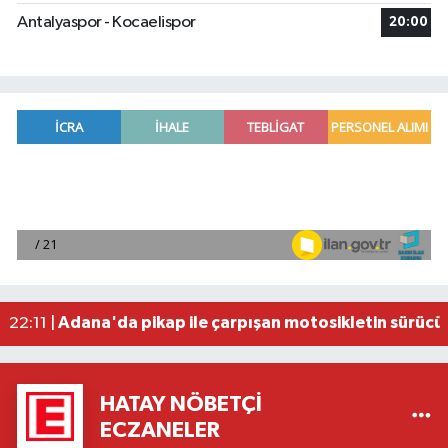
Antalyaspor - Kocaelispor
20:00
Fenerbahçe, avantaj elde etti
23:49 |
Hataylıların Beklediği Haber Geldi: TOKİ Konut 
22:58 |
Antalya'da 89 yaşındaki kişi evinde ölü bulundu
22:47 |
Adana'da otomobil ile çarpışan motosikletin sü
22:23 |
Adana'da pikap ile çarpışan motosikletin sürücü
22:11 |
HATAY NÖBETÇI
ECZANELER