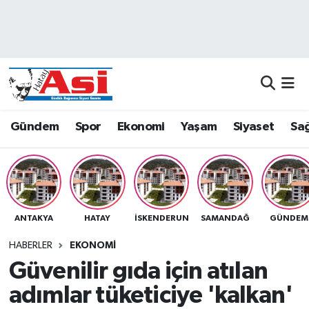
Asayiş
Nöbetçi Eczaneler
Dünya
Hava Durumu
Eğitim
Namaz Vakitleri
Gündem
Spor
Ekonomi
Yaşam
Siyaset
Sağ
Ekonomi
Trafik Durumu
Gündem
Süper Lig Puan Durumu ve Fikstür
ANTAKYA
HATAY
İSKENDERUN
SAMANDAĞ
GÜNDEM
Magazin
Tüm Manşetler
HABERLER
EKONOMI
Sağlık
Son Dakika Haberleri
Güvenilir gıda için atılan
adımlar tüketiciye 'kalkan'
Siyaset
Haber Arşivi