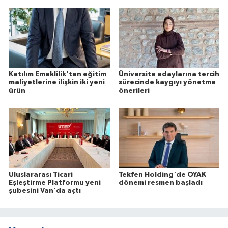
Katılım Emeklilik'ten eğitim
Üniversite adaylarına tercih
maliyetlerine ilişkin iki yeni
sürecinde kaygıyı yönetme
ürün
önerileri
Uluslararası Ticari
Tekfen Holding'de OYAK
Eşleştirme Platformu yeni
dönemi resmen başladı
şubesini Van'da açtı