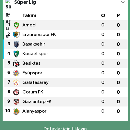
Süper Lig
#
Takım
O
P
1
Amed
0
0
2
Erzurumspor FK
0
0
3
Başakşehir
0
0
4
Kocaelispor
0
0
5
Beşiktaş
0
0
6
Eyüpspor
0
0
7
Galatasaray
0
0
8
Çorum FK
0
0
9
Gaziantep FK
0
0
10
Alanyaspor
0
0
Detaylar için tıklayın