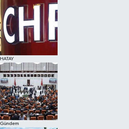
Spor
Teknoloji
Yaşam
HATAY
Gündem