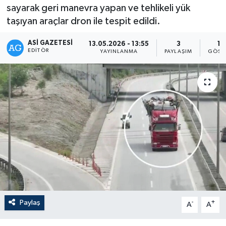
sayarak geri manevra yapan ve tehlikeli yük
taşıyan araçlar dron ile tespit edildi.
ASI GAZETESI
13.05.2026 - 13:55
3
13
EDITÖR
YAYINLANMA
PAYLAŞIM
GÖST
Paylaş
-
+
A
A