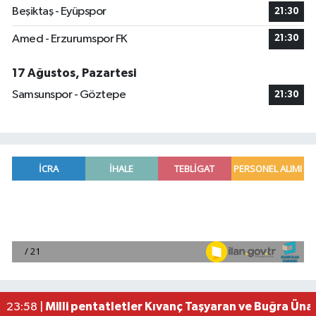
Beşiktaş - Eyüpspor
21:30
Amed - Erzurumspor FK
21:30
17 Ağustos, Pazartesi
Samsunspor - Göztepe
21:30
Mersin'de uyuşturucu operasyonunda 190 gram e
00:39 |
Adana'da silahlı saldırıda 3 kişi yaralandı
00:05 |
Fransa'dan iade edilen tarihi eserler Şam Kalesi
23:59 |
Milli pentatletler Kıvanç Taşyaran ve Buğra Üna
23:58 |
Adana'da helikopter destekli 'huzur ve güven' 
01:06 |