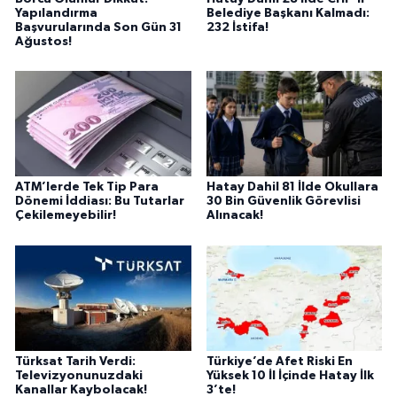
Yapılandırma
Belediye Başkanı Kalmadı:
Başvurularında Son Gün 31
232 İstifa!
Ağustos!
ATM’lerde Tek Tip Para
Hatay Dahil 81 İlde Okullara
Dönemi İddiası: Bu Tutarlar
30 Bin Güvenlik Görevlisi
Çekilemeyebilir!
Alınacak!
Türksat Tarih Verdi:
Türkiye’de Afet Riski En
Televizyonunuzdaki
Yüksek 10 İl İçinde Hatay İlk
Kanallar Kaybolacak!
3’te!