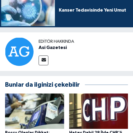
Kanser Tedavisinde Yeni Umut
EDITÖR HAKKINDA
Asi Gazetesi
Bunlar da ilginizi çekebilir
Borcu Olanlar Dikkat:
Hatay Dahil 28 İlde CHP’li