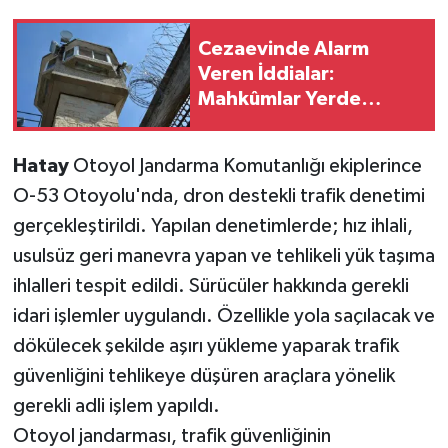
Cezaevinde Alarm
Veren İddialar:
Mahkûmlar Yerde
Yatıyor, Haftalardır Su
Akmıyor!
Hatay
Otoyol Jandarma Komutanlığı ekiplerince
O-53 Otoyolu'nda, dron destekli trafik denetimi
gerçekleştirildi. Yapılan denetimlerde; hız ihlali,
usulsüz geri manevra yapan ve tehlikeli yük taşıma
ihlalleri tespit edildi. Sürücüler hakkında gerekli
idari işlemler uygulandı. Özellikle yola saçılacak ve
dökülecek şekilde aşırı yükleme yaparak trafik
güvenliğini tehlikeye düşüren araçlara yönelik
gerekli adli işlem yapıldı.
Otoyol jandarması, trafik güvenliğinin