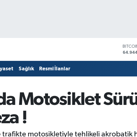
DOLA
47,74
EURO
55,25
iyaset
Sağlık
Resmi İlanlar
STERLİ
64,481
GRAM 
6660.
da Motosiklet Sür
BİST1
13.779
BITCO
za !
64.94
trafikte motosikletiyle tehlikeli akrobatik