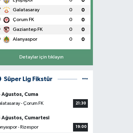
Eyüpspor
0
0
7
Galatasaray
0
0
8
Çorum FK
0
0
9
Gaziantep FK
0
0
0
Alanyaspor
0
0
Detaylar için tıklayın
Süper Lig Fikstür
4 Ağustos, Cuma
latasaray - Çorum FK
21:30
5 Ağustos, Cumartesi
nyaspor - Rizespor
19:00