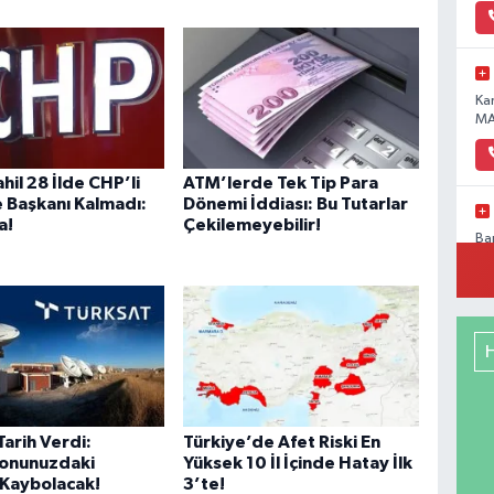
Ka
MA
hil 28 İlde CHP’li
ATM’lerde Tek Tip Para
 Başkanı Kalmadı:
Dönemi İddiası: Bu Tutarlar
a!
Çekilemeyebilir!
Ba
Pa
No
Me
RE
DE
Tarih Verdi:
Türkiye’de Afet Riski En
yonunuzdaki
Yüksek 10 İl İçinde Hatay İlk
 Kaybolacak!
3’te!