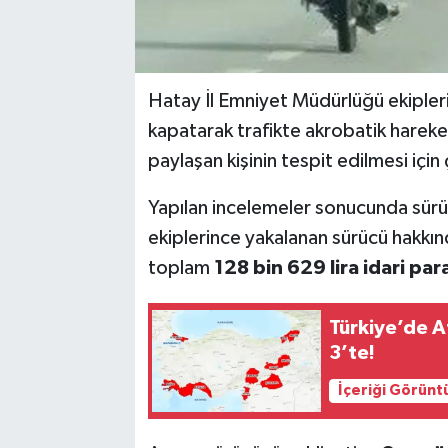
Hatay İl Emniyet Müdürlüğü ekipleri,
kapatarak trafikte akrobatik hareke
paylaşan kişinin tespit edilmesi için
Yapılan incelemeler sonucunda sürüc
ekiplerince yakalanan sürücü hakkında
toplam
128 bin 629 lira idari par
Türkiye’de Af
3’te!
İçeriği Görünt