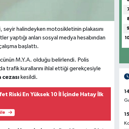
 seyir halindeyken motosikletinin plakasını
tler yaptığı anları sosyal medya hesabından
1
 çalışma başlattı.
ünün M.Y.A. olduğu belirlendi. Polis
 trafik kurallarını ihlal ettiği gerekçesiyle
a cezası
kesildi.
1
et Riski En Yüksek 10 İl İçinde Hatay İlk
Ga
üle
1
Ko