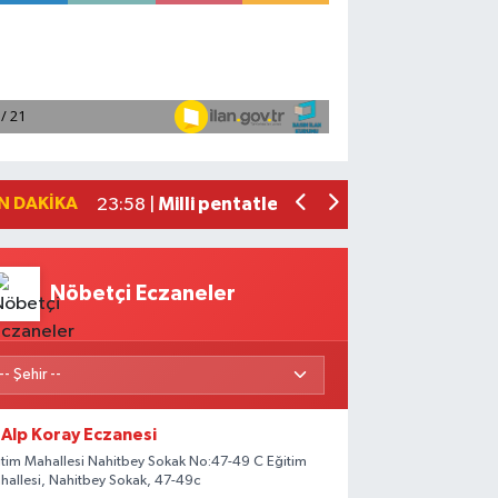
Adana'da helikopter destekli 'huzur v
01:06 |
Mersin'de uyuşturucu operasyonunda 1
00:39 |
Adana'da silahlı saldırıda 3 kişi yaral
00:05 |
Fransa'dan iade edilen tarihi eserler 
23:59 |
N DAKIKA
Milli pentatletler Kıvanç Taşyaran ve
23:58 |
Nöbetçi Eczaneler
Alp Koray Eczanesi
itim Mahallesi Nahitbey Sokak No:47-49 C Eğitim
hallesi, Nahitbey Sokak, 47-49c