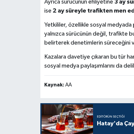
Ayrıca sürücünün ehliyetine
3 ay sü
ise
2 ay süreyle trafikten men ed
Yetkililer, özellikle sosyal medyada 
yalnızca sürücünün değil, trafikte bul
belirterek denetimlerin süreceğini 
Kazalara davetiye çıkaran bu tür ha
sosyal medya paylaşımlarını da delil
Kaynak:
AA
EDITÖRÜN SEÇTIĞI
Hatay'da Çay