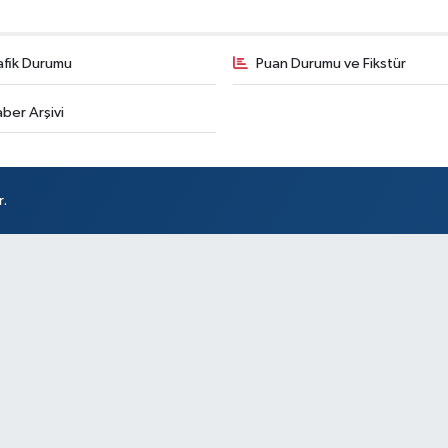
afik Durumu
Puan Durumu ve Fikstür
Ak
ber Arşivi
So
r.
At
DÖ
SA
Sü