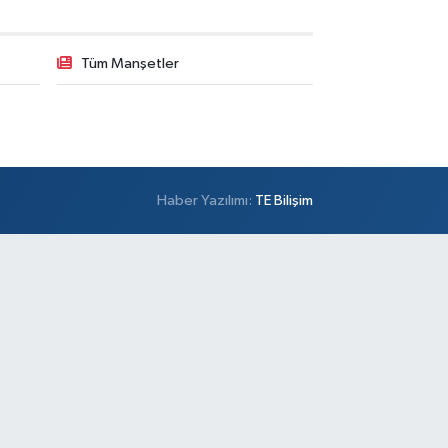
0 (501) 100 74 63
Yol Tarifi Al
Tüm Manşetler
Alper Eczanesi
şemsettin Mahallesi Petrol Yolu Caddesi Birgül
kak,No:34 A
0 (532) 137 55 01
Yol Tarifi Al
Haber Yazılımı:
TE Bilişim
Metro Atakent Eczanesi
akent Mahallesi Reşitpaşa Caddesi 73 D ATAKENT
NERCİ CELAL USTA VE ZİGANA DÜĞÜN
LONUNUN YANI
0 (216) 461 51 71
Yol Tarifi Al
Sezgin Eczanesi
mer Mahallesi Prof. Turan Güneş Caddesi 57 AA
0 (506) 740 60 23
Yol Tarifi Al