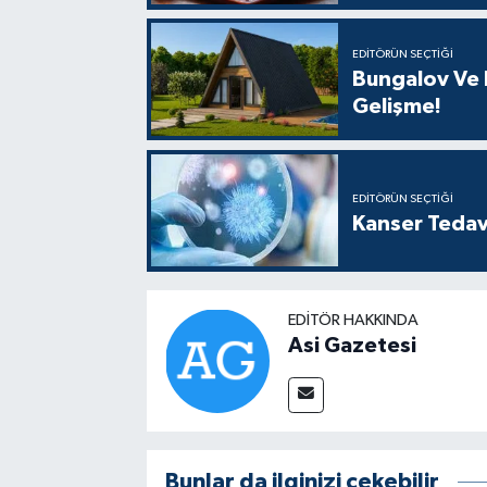
EDITÖRÜN SEÇTIĞI
Bungalov Ve B
Gelişme!
EDITÖRÜN SEÇTIĞI
Kanser Tedav
EDITÖR HAKKINDA
Asi Gazetesi
Bunlar da ilginizi çekebilir