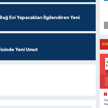
ağ Evi Yapacakları İlgilendiren Yeni
SO
isinde Yeni Umut
Eğ
Ma