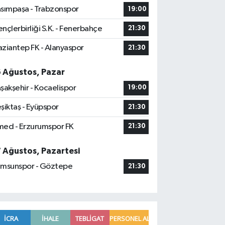
sımpaşa - Trabzonspor
19:00
nçlerbirliği S.K. - Fenerbahçe
21:30
ziantep FK - Alanyaspor
21:30
6 Ağustos, Pazar
şakşehir - Kocaelispor
19:00
şiktaş - Eyüpspor
21:30
ed - Erzurumspor FK
21:30
7 Ağustos, Pazartesi
msunspor - Göztepe
21:30