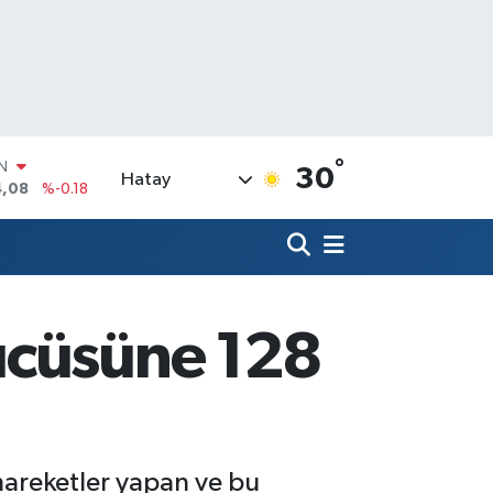
°
R
30
Hatay
36
%0.18
10
%0.32
N
1
%0.38
ALTIN
55
%0.03
ücüsüne 128
00
%-14
IN
4,08
%-0.18
 hareketler yapan ve bu