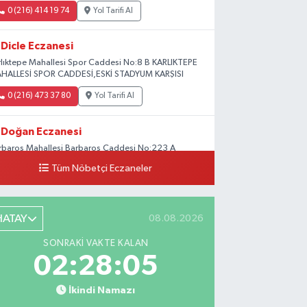
0 (216) 414 19 74
Yol Tarifi Al
Dicle Eczanesi
rlıktepe Mahallesi Spor Caddesi No:8 B KARLIKTEPE
HALLESİ SPOR CADDESİ,ESKİ STADYUM KARŞISI
0 (216) 473 37 80
Yol Tarifi Al
Doğan Eczanesi
rbaros Mahallesi Barbaros Caddesi No:223 A
ladium AVM aşağısı, Mersinli Ciğerci Apo ve 32.
Tüm Nöbetçi Eczaneler
ter arası
0 (216) 315 64 48
Yol Tarifi Al
HATAY
08.08.2026
Mali Eczanesi
SONRAKI VAKTE KALAN
rkez Mahallesi Tüloğlu Sokak No:4 A
02:28:04
ŞİTPAŞACADDESİ QNB BANK SOKAĞI REŞİTPAŞA
NİZKÖŞKLER SAĞLIK OCAĞI KARŞISI
İkindi Namazı
0 (532) 711 72 17
Yol Tarifi Al