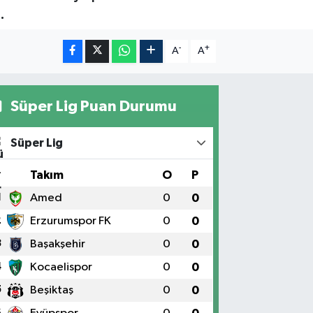
.
-
+
A
A
Süper Lig Puan Durumu
Süper Lig
#
Takım
O
P
1
Amed
0
0
2
Erzurumspor FK
0
0
3
Başakşehir
0
0
4
Kocaelispor
0
0
5
Beşiktaş
0
0
6