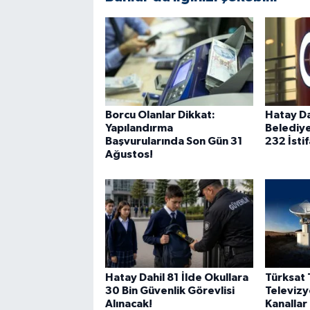
Borcu Olanlar Dikkat:
Hatay Da
Yapılandırma
Belediye
Başvurularında Son Gün 31
232 İstif
Ağustos!
Hatay Dahil 81 İlde Okullara
Türksat 
30 Bin Güvenlik Görevlisi
Televiz
Alınacak!
Kanallar