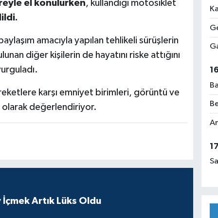
reyle el konulurken
, kullandığı motosiklet
Ka
ildi.
Ge
paylaşım amacıyla yapılan tehlikeli sürüşlerin
Ga
unan diğer kişilerin de hayatını riske attığını
vurguladı.
1
Ba
reketlere karşı emniyet birimleri, görüntü ve
Be
 olarak değerlendiriyor.
Am
1
Sa
 İçmek Artık Lüks Oldu