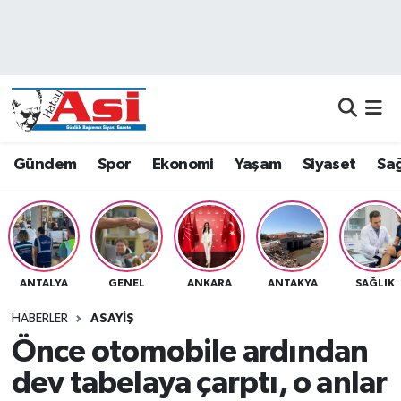
Asayiş
Nöbetçi Eczaneler
Dünya
Hava Durumu
Eğitim
Namaz Vakitleri
Gündem
Spor
Ekonomi
Yaşam
Siyaset
Sağ
Ekonomi
Trafik Durumu
Gündem
Süper Lig Puan Durumu ve Fikstür
ANTALYA
GENEL
ANKARA
ANTAKYA
SAĞLIK
Magazin
Tüm Manşetler
HABERLER
ASAYIŞ
Sağlık
Son Dakika Haberleri
Önce otomobile ardından
dev tabelaya çarptı, o anlar
Siyaset
Haber Arşivi