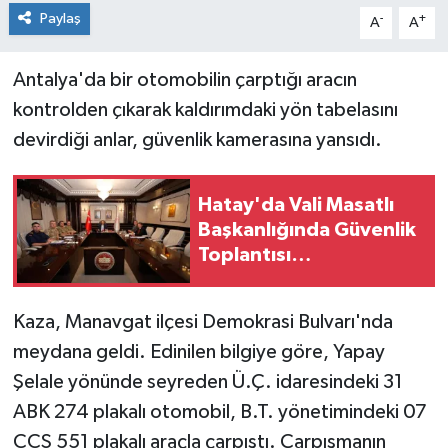
Paylaş
-
+
A
A
Antalya'da bir otomobilin çarptığı aracın
kontrolden çıkarak kaldırımdaki yön tabelasını
devirdiği anlar, güvenlik kamerasına yansıdı.
Hatay'da Vali Masatlı
Başkanlığında Güvenlik
Toplantısı
Gerçekleştirildi!
Kaza, Manavgat ilçesi Demokrasi Bulvarı'nda
meydana geldi. Edinilen bilgiye göre, Yapay
Şelale yönünde seyreden Ü.Ç. idaresindeki 31
ABK 274 plakalı otomobil, B.T. yönetimindeki 07
CCS 551 plakalı araçla çarpıştı. Çarpışmanın