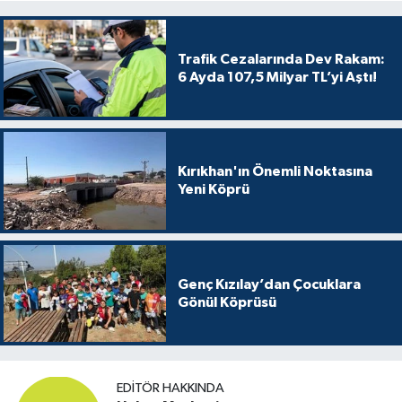
Trafik Cezalarında Dev Rakam:
6 Ayda 107,5 Milyar TL’yi Aştı!
Kırıkhan'ın Önemli Noktasına
Yeni Köprü
Genç Kızılay’dan Çocuklara
Gönül Köprüsü
EDITÖR HAKKINDA