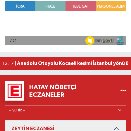
Trafik Cezalarında Dev Rakam: 6 Ayda 107,5 Milya
12:35 |
Antalya'da 'Mavi Akdeniz' için koruma kalkanı o
12:17 |
Cumhurbaşkanı Erdoğan, MHP Genel Başkanı Bahç
12:17 |
MSB: Son bir haftada 1 PKK'lı terörist daha tesli
12:17 |
Anadolu Otoyolu Kocaeli kesimi İstanbul yönü üst
12:17 |
HATAY NÖBETÇI
ECZANELER
ZEYTİN ECZANESİ