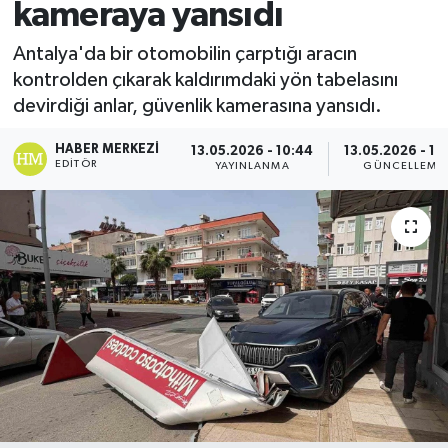
kameraya yansıdı
Spor
Antalya'da bir otomobilin çarptığı aracın
kontrolden çıkarak kaldırımdaki yön tabelasını
Teknoloji
devirdiği anlar, güvenlik kamerasına yansıdı.
Yaşam
HABER MERKEZI
13.05.2026 - 10:44
13.05.2026 - 11
EDITÖR
YAYINLANMA
GÜNCELLEME