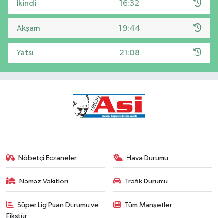
İkindi
16:32
Akşam
19:44
Yatsı
21:08
Nöbetçi Eczaneler
Hava Durumu
Namaz Vakitleri
Trafik Durumu
Süper Lig Puan Durumu ve
Tüm Manşetler
Fikstür