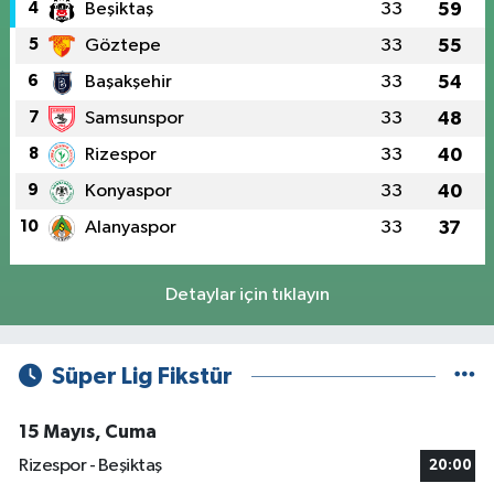
4
Beşiktaş
33
59
5
Göztepe
33
55
6
Başakşehir
33
54
7
Samsunspor
33
48
8
Rizespor
33
40
9
Konyaspor
33
40
10
Alanyaspor
33
37
Detaylar için tıklayın
Süper Lig Fikstür
15 Mayıs, Cuma
Rizespor - Beşiktaş
20:00