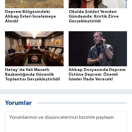
Deprem Bölgesindeki
Okulda Şiddet Yeniden
Ahbap Evleri İncelemeye
Gündemde: Krirtik Zirve
Alındı!
Gerçekleştirildi
Hatay'da Vali Masatlı
Ahbap Dosyasında Deprem
Başkanlığında Güvenlik
Üstüne Deprem: Önemli
Toplantısı Gerçekleştirildi!
İsimler İfade Verecek!
Yorumlar