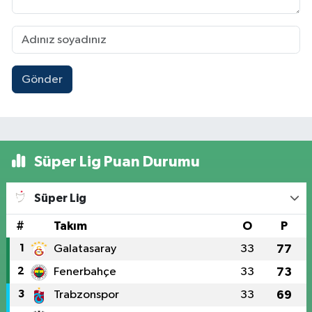
Gönder
Süper Lig Puan Durumu
Süper Lig
#
Takım
O
P
1
Galatasaray
33
77
2
Fenerbahçe
33
73
3
Trabzonspor
33
69