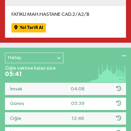
FATİKLİ MAH.HASTANE CAD.2/A2/B
Yol Tarifi Al
Hatay
Öğle vaktine kalan süre
05:41
İmsak
04:08
Güneş
05:39
Öğle
12:46