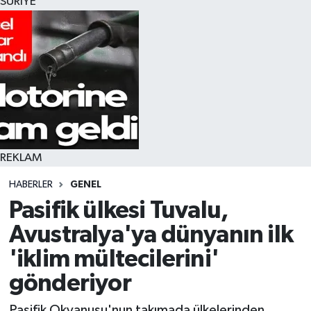
SURİYE
REKLAM
HABERLER
GENEL
Pasifik ülkesi Tuvalu,
Avustralya'ya dünyanın ilk
'iklim mültecilerini'
gönderiyor
Pasifik Okyanusu'nun takımada ülkelerinden