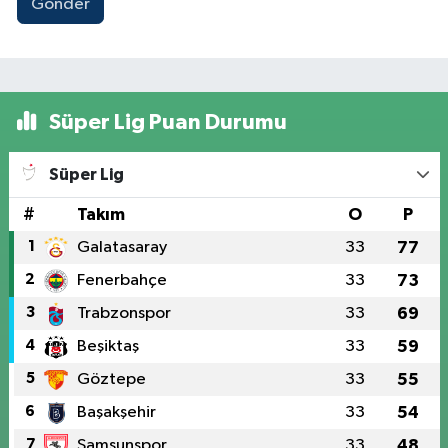
Gönder
Süper Lig Puan Durumu
Süper Lig
#
Takım
O
P
1
Galatasaray
33
77
2
Fenerbahçe
33
73
3
Trabzonspor
33
69
4
Beşiktaş
33
59
5
Göztepe
33
55
6
Başakşehir
33
54
7
Samsunspor
33
48