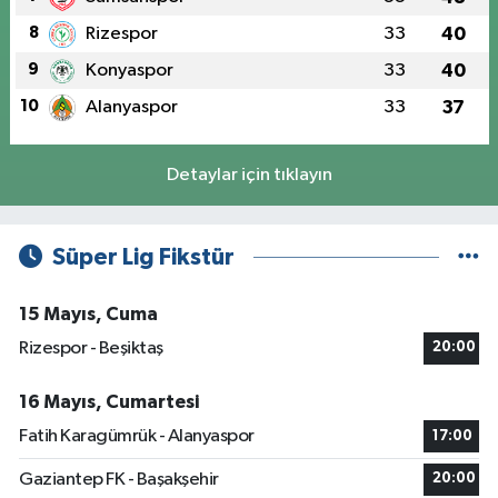
8
Rizespor
33
40
9
Konyaspor
33
40
10
Alanyaspor
33
37
Detaylar için tıklayın
Süper Lig Fikstür
15 Mayıs, Cuma
Rizespor - Beşiktaş
20:00
16 Mayıs, Cumartesi
Fatih Karagümrük - Alanyaspor
17:00
Gaziantep FK - Başakşehir
20:00