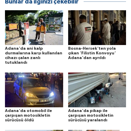
Bunlar da ilginizi çekebilir
Adana'da ani kalp
Bosna-Hersek'ten yola
durmalarına karşı kullanılan
çıkan 'Filistin Konvoyu'
cihazı çalan zanlı
Adana'dan ayrıldı
tutuklandı
Adana'da otomobil ile
Adana'da pikap ile
çarpışan motosikletin
çarpışan motosikletin
sürücüsü öldü
sürücüsü yaralandı