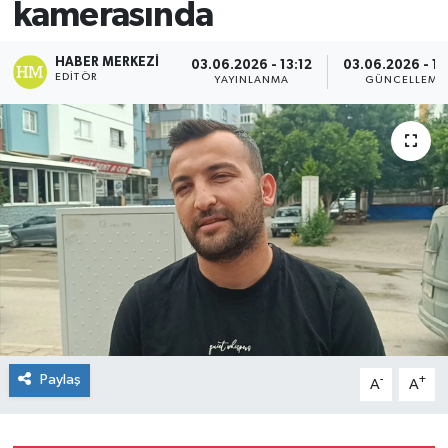
kamerasında
Spor
HABER MERKEZI
03.06.2026 - 13:12
03.06.2026 - 14
EDITÖR
YAYINLANMA
GÜNCELLEME
Teknoloji
Yaşam
Paylaş
-
+
A
A