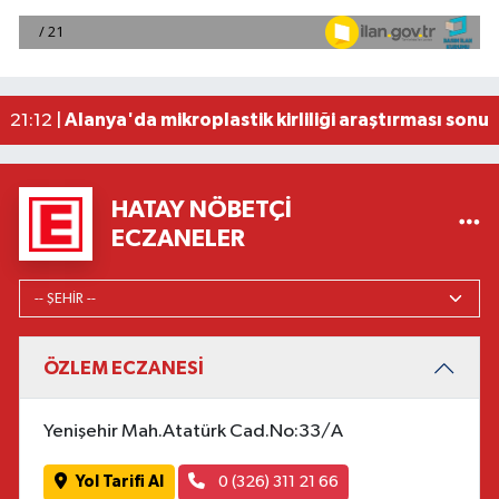
23:57 |
2026 Air Badminton Türkiye Şampiyonası, Ala
22:44 |
Cumhurbaşkanı Erdoğan, yarın Suudi Arabistan'a
22:31 |
Beşiktaş Çekya'dan İstanbul'a avantajlı dönüyo
22:31 |
Alanya'da mikroplastik kirliliği araştırması sonuç
21:12 |
HATAY NÖBETÇI
ECZANELER
ÖZLEM ECZANESİ
Yenişehir Mah.Atatürk Cad.No:33/A
Yol Tarifi Al
0 (326) 311 21 66