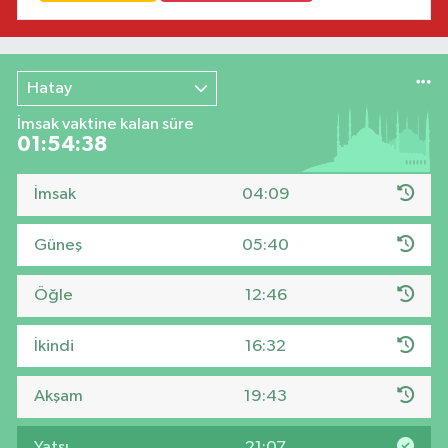
Hatay
İmsak vaktine kalan süre
01:54:37
İmsak
04:09
Güneş
05:40
Öğle
12:46
İkindi
16:32
Akşam
19:43
Yatsı
21:07