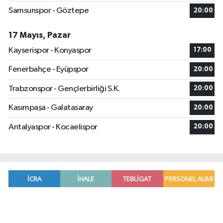
Samsunspor - Göztepe
20:00
17 Mayıs, Pazar
Kayserispor - Konyaspor
17:00
Fenerbahçe - Eyüpspor
20:00
Trabzonspor - Gençlerbirliği S.K.
20:00
Kasımpaşa - Galatasaray
20:00
Antalyaspor - Kocaelispor
20:00
Manavgat'ta kuyuya düşen çocuk itfaiye ekipleri