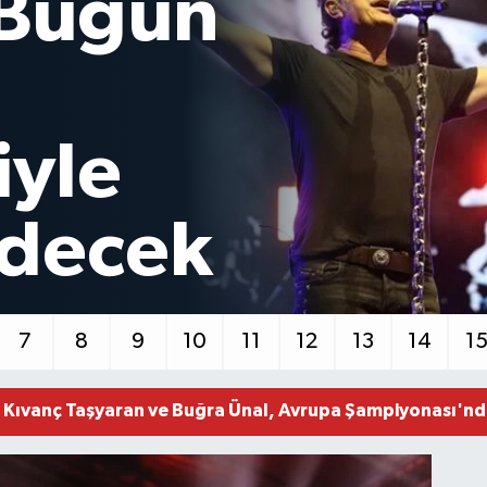
 da
i!
ter destekli 'huzur ve güven' uygulaması yapıldı
rucu operasyonunda 190 gram eroin ele geçirildi
7
8
9
10
11
12
13
14
1
saldırıda 3 kişi yaralandı
dilen tarihi eserler Şam Kalesi'nde sergilendi
r Kıvanç Taşyaran ve Buğra Ünal, Avrupa Şampiyonası'nda