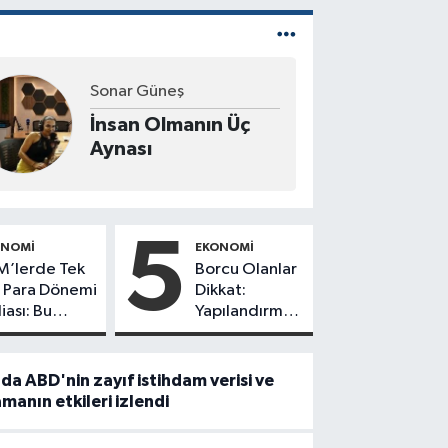
Sonar Güneş
İnsan Olmanın Üç
Aynası
5
ONOMI
EKONOMI
M’lerde Tek
Borcu Olanlar
 Para Dönemi
Dikkat:
iası: Bu
Yapılandırma
arlar
Başvurularında
ilemeyebilir!
Son Gün 31
Ağustos!
da ABD'nin zayıf istihdam verisi ve
manın etkileri izlendi