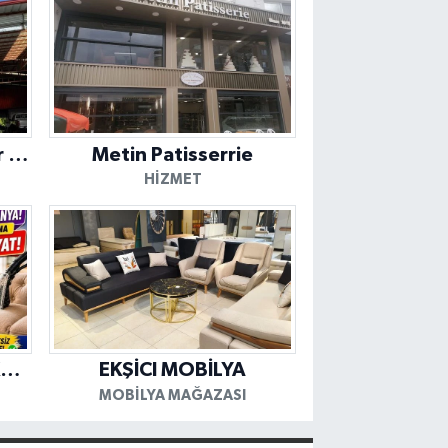
HASAN USTA Oto Tamir & Bakım Servisi
Metin Patisserrie
HIZMET
EYLÜL HALI KOLTUK YIKAMA FABRİKASI
EKŞİCI MOBİLYA
MOBILYA MAĞAZASI