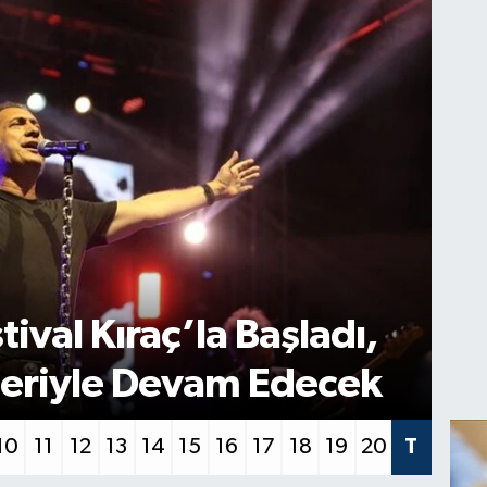
HAT
utan Deprem: Hatay’da
Ha
Hi
10
11
12
13
14
15
16
17
18
19
20
T