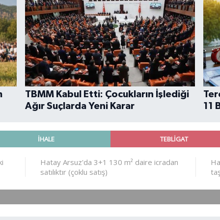
m
TBMM Kabul Etti: Çocukların İşlediği
Ter
Ağır Suçlarda Yeni Karar
11 