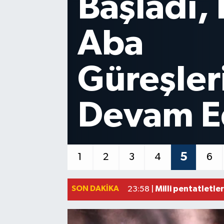
Deprem:
Spor
Teknoloji
Hatay’da
Yaşam
Hissedild
Adana'da helikop
01:06 |
Mersin'de uyuştu
00:39 |
6
1
2
3
4
5
Adana'da silahlı 
00:05 |
Fransa'dan iade e
23:59 |
SON DAKIKA
Milli pentatletle
23:58 |