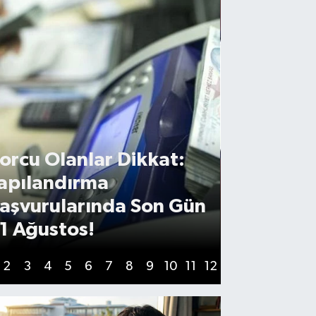
orcu Olanlar Dikkat:
apılandırma
Hatay Dah
aşvurularında Son Gün
CHP’li B
1 Ağustos!
Kalmadı: 
2
3
4
5
6
7
8
9
10
11
12