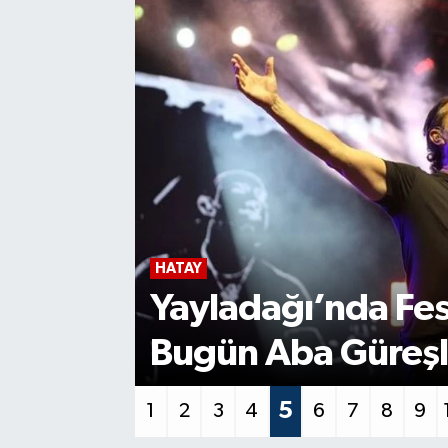
GÜNDEM
şladı,
Gece Yarısı Kork
decek
da Hissedildi!
6
1
2
3
4
5
7
8
9