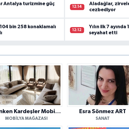
ar Antalya turizmine güç
Aladağlar, zirvel
12:14
cezbediyor
a 104 bin 258 konaklamalı
Yılın ilk 7 ayında
12:12
dı
seyahat etti
Menken Kardeşler Mobilya
Esra Sönmez ART
MOBILYA MAĞAZASI
SANAT