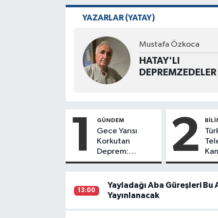
YAZARLAR (YATAY)
Mustafa Özkoca
HATAY'LI
DEPREMZEDELER
1
2
GÜNDEM
BILI
Gece Yarısı
Tür
Korkutan
Tel
Deprem:
Kan
Hatay’da da
Kay
Hissedildi!
Yayladağı Aba Güreşleri Bu
13:00
Yayınlanacak