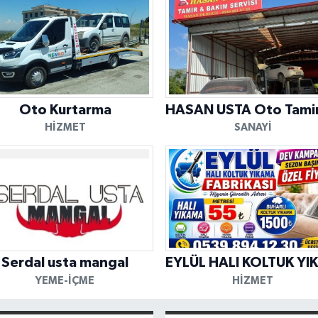
Oto Kurtarma
HIZMET
SANAYI
Serdal usta mangal
YEME-İÇME
HIZMET