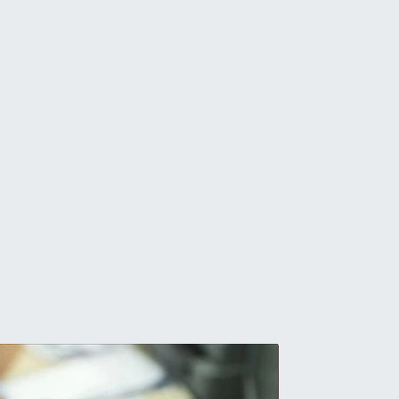
AY
tay’da Pazar Günü Bunaltıc
ssedilen Sıcaklık 41 Derece