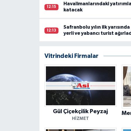
Havalimanlarındaki yatırıml
12:15
katacak
Safranbolu yılın ilk yarısınd
12:13
yerli ve yabancı turist ağırla
Vitrindeki Firmalar
Gül Çiçekçilik Peyzaj
HIZMET