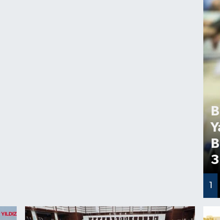
B
Y
B
3
1