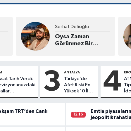
Serhat Delioğlu
Oysa Zaman
Görünmez Bir
Mezarlıktı...
3
4
M
ANTALYA
EK
ksat Tarih Verdi:
Türkiye’de
AT
evizyonunuzdaki
Afet Riski En
Tip
allar
Yüksek 10 İl
İdd
bolacak!
İçinde Hatay
Tut
İlk 3’te!
Çek
 Akşam TRT’den Canlı
Emtia piyasaların
12:16
jeopolitik rahatla