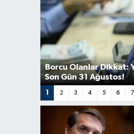
Spor
Teknoloji
Yaşam
Borcu Olanlar Dikkat: 
Son Gün 31 Ağustos!
1
2
3
4
5
6