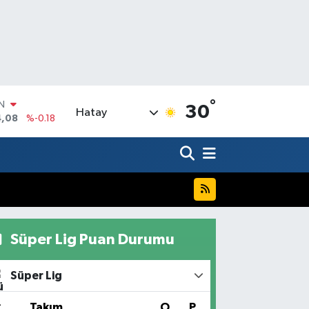
°
R
30
Hatay
36
%0.18
10
%0.32
N
1
%0.38
ALTIN
55
%0.03
00
%-14
Süper Lig Puan Durumu
IN
4,08
%-0.18
Süper Lig
#
Takım
O
P