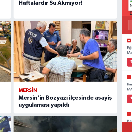
Haftalardır Su Akmıyor!
Eğ
Ma
Ka
MA
MERSIN
Mersin'in Bozyazı ilçesinde asayiş
uygulaması yapıldı
Ba
Pa
No