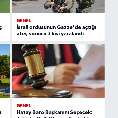
Ko
ME
BE
GENEL
CA
ç
İsrail ordusunun Gazze'de açtığı
ateş sonucu 3 kişi yaralandı
İs
Ak
So
GENEL
At
ı
Hatay Baro Başkanını Seçecek:
DÖ