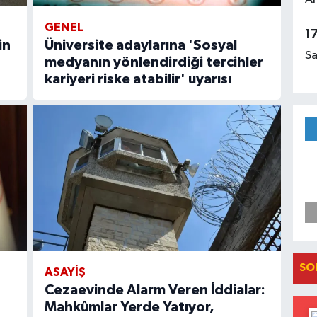
GENEL
1
in
Üniversite adaylarına 'Sosyal
Sa
medyanın yönlendirdiği tercihler
kariyeri riske atabilir' uyarısı
SO
ASAYIŞ
Cezaevinde Alarm Veren İddialar:
Mahkûmlar Yerde Yatıyor,