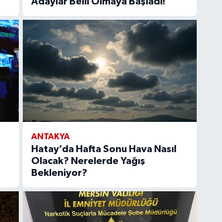
Adaylar Belli Olmaya Başladı!
SA
Sü
Ar
15
BE
ME
ANTAKYA
Hatay’da Hafta Sonu Hava Nasıl
Olacak? Nerelerde Yağış
Bekleniyor?
Yü
ME
AN