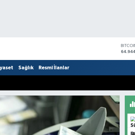
DOLA
47,74
EURO
55,25
iyaset
Sağlık
Resmi İlanlar
STERLİ
64,481
GRAM 
6660.
BİST1
13.779
BITCO
64.94