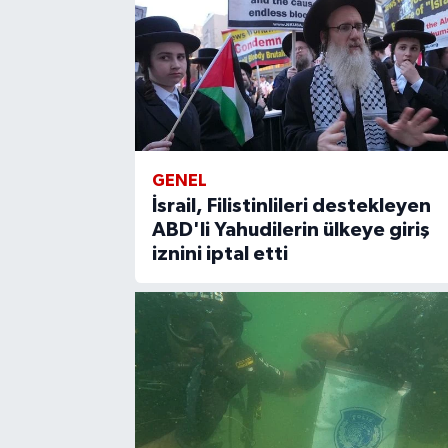
GENEL
İsrail, Filistinlileri destekleyen
ABD'li Yahudilerin ülkeye giriş
iznini iptal etti