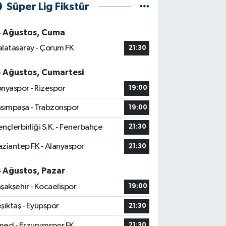
Süper Lig Fikstür
4 Ağustos, Cuma
latasaray - Çorum FK
21:30
5 Ağustos, Cumartesi
nyaspor - Rizespor
19:00
sımpaşa - Trabzonspor
19:00
nçlerbirliği S.K. - Fenerbahçe
21:30
ziantep FK - Alanyaspor
21:30
6 Ağustos, Pazar
şakşehir - Kocaelispor
19:00
şiktaş - Eyüpspor
21:30
ed - Erzurumspor FK
21:30