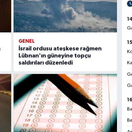
1
Ga
GENEL
1
n
İsrail ordusu ateşkese rağmen
Ko
Lübnan'ın güneyine topçu
saldırıları düzenledi
Ka
Ge
Ga
1
Ba
Be
Am