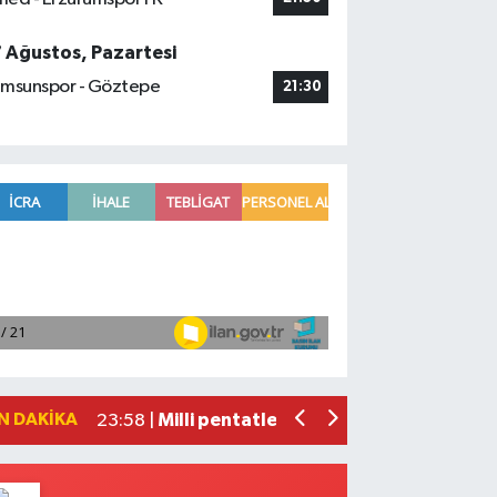
7 Ağustos, Pazartesi
msunspor - Göztepe
21:30
Adana'da helikopter destekli 'huzur v
01:06 |
Mersin'de uyuşturucu operasyonunda 1
00:39 |
Adana'da silahlı saldırıda 3 kişi yaral
00:05 |
Fransa'dan iade edilen tarihi eserler 
23:59 |
N DAKIKA
Milli pentatletler Kıvanç Taşyaran ve
23:58 |