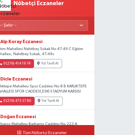
Nöbetçi Eczaneler
Alp Koray Eczanesi
itim Mahallesi Nahitbey Sokak No:47-49 C Eğitim
hallesi, Nahitbey Sokak, 47-49c
0 (216) 414 19 74
Yol Tarifi Al
Dicle Eczanesi
rlıktepe Mahallesi Spor Caddesi No:8 B KARLIKTEPE
HALLESİ SPOR CADDESİ,ESKİ STADYUM KARŞISI
0 (216) 473 37 80
Yol Tarifi Al
Doğan Eczanesi
rbaros Mahallesi Barbaros Caddesi No:223 A
ladium AVM aşağısı, Mersinli Ciğerci Apo ve 32.
Tüm Nöbetçi Eczaneler
ter arası