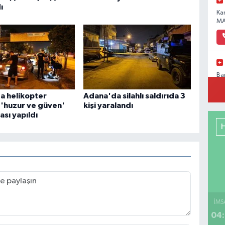
ı
Ka
MA
Ba
Pa
No
a helikopter
Adana'da silahlı saldırıda 3
 'huzur ve güven'
kişi yaralandı
sı yapıldı
Me
RE
DE
İMS
04:
Mi