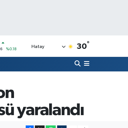
°
R
30
Hatay
36
%0.18
10
%0.32
N
1
%0.38
ALTIN
55
%0.03
on
00
%-14
IN
sü yaralandı
4,08
%-0.18