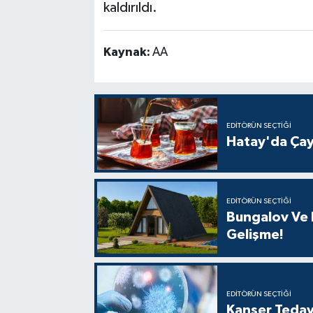
kaldırıldı.
Kaynak:
AA
EDITÖRÜN SEÇTIĞI
Hatay'da Çay
EDITÖRÜN SEÇTIĞI
Bungalov Ve B
Gelişme!
EDITÖRÜN SEÇTIĞI
Kanser Tedav