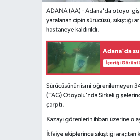
ADANA (AA) - Adana'da otoyol giş
yaralanan cipin sürücüsü, sıkıştığı ar
hastaneye kaldırıldı.
Adana'da su 
İçeriği Görünt
Sürücüsünün ismi öğrenilemeyen 34
(TAG) Otoyolu'nda Sirkeli gişeleri
çarptı.
Kazayı görenlerin ihbarı üzerine olay
İtfaiye ekiplerince sıkıştığı araçta