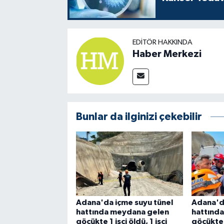
EDITÖR HAKKINDA
Haber Merkezi
Bunlar da ilginizi çekebilir
Adana'da içme suyu tünel
Adana'da
hattında meydana gelen
hattınd
göçükte 1 işçi öldü, 1 işçi
göçükte 1