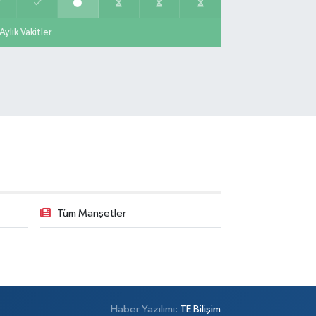
Üsküdar Hükümet Konağı'nın yanı.
0 (216) 201 10 00
Yol Tarifi Al
Aylık Vakitler
Işılay Eczanesi
hrayıcedit Mahallesi Cebesoy Sokak 29B
0 (216) 302 44 07
Yol Tarifi Al
Selenyum Eczanesi
şuyolu Mahallesi Alidede Sokak No:9,Z1 KOŞUYOLU
DİPOL HASTANESİ OTOPARKI YANI, KOŞUYOLU
YZADE KÜNEFE YANI, KOŞUYOLU SUZUKİ KARŞISI
DDE ÜZERİ
0 (216) 550 05 05
Yol Tarifi Al
Tüm Manşetler
Sahne Eczanesi
lambey Mahallesi Bestekar Nihat İncekara Sok. 5 B
0 (501) 100 74 63
Yol Tarifi Al
Haber Yazılımı:
TE Bilişim