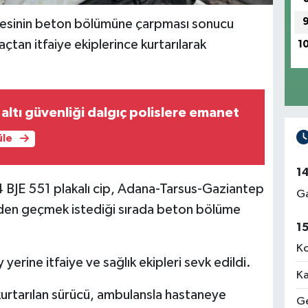
esinin beton bölümüne çarpması sonucu
açtan itfaiye ekiplerince kurtarılarak
1
altı güvenliği dalgıç polislere emanet
üle
1
 BJE 551 plakalı cip, Adana-Tarsus-Gaziantep
Ga
nden geçmek istediği sırada beton bölüme
1
Ko
 yerine itfaiye ve sağlık ekipleri sevk edildi.
Ka
n kurtarılan sürücü, ambulansla hastaneye
Ge