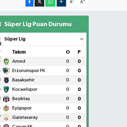
-
+
A
A
Süper Lig Puan Durumu
Süper Lig
#
Takım
O
P
1
Amed
0
0
2
Erzurumspor FK
0
0
3
Başakşehir
0
0
4
Kocaelispor
0
0
5
Beşiktaş
0
0
6
Eyüpspor
0
0
7
Galatasaray
0
0
8
Çorum FK
0
0