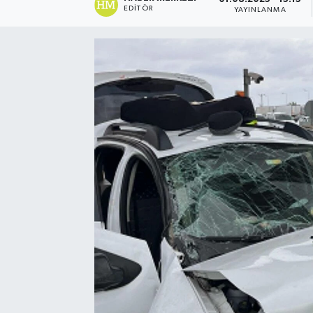
EDITÖR
YAYINLANMA
Spor
Teknoloji
Yaşam