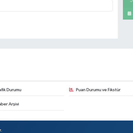
A 
Sa
Ko
ME
BE
CA
afik Durumu
Puan Durumu ve Fikstür
ber Arşivi
İs
r.