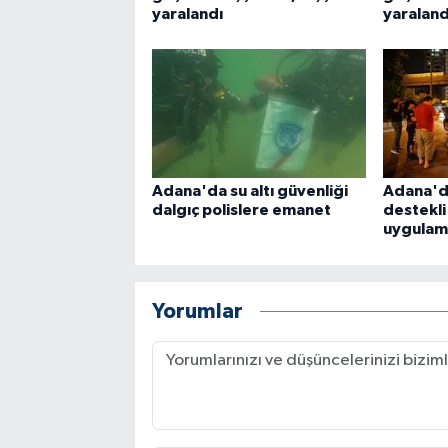
yaralandı
yaraland
Adana'da su altı güvenliği
Adana'd
dalgıç polislere emanet
destekli
uygulama
Yorumlar