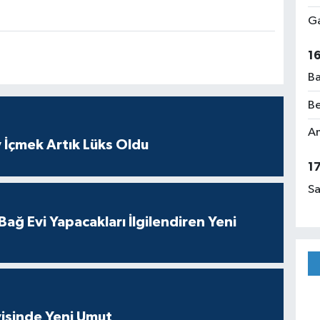
Ga
1
Ba
Be
Am
 İçmek Artık Lüks Oldu
1
Sa
ağ Evi Yapacakları İlgilendiren Yeni
isinde Yeni Umut