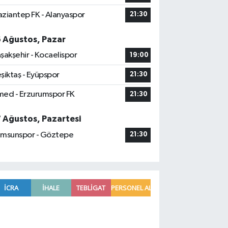
ziantep FK - Alanyaspor
21:30
6 Ağustos, Pazar
şakşehir - Kocaelispor
19:00
şiktaş - Eyüpspor
21:30
ed - Erzurumspor FK
21:30
7 Ağustos, Pazartesi
msunspor - Göztepe
21:30