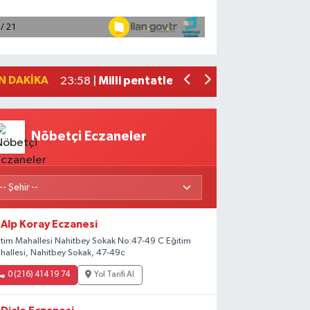
Mersin'de uyuşturucu operasyonunda 1
00:39 |
Adana'da silahlı saldırıda 3 kişi yaral
00:05 |
Fransa'dan iade edilen tarihi eserler 
23:59 |
Milli pentatletler Kıvanç Taşyaran ve
23:58 |
N DAKIKA
Adana'da helikopter destekli 'huzur v
01:06 |
Nöbetçi Eczaneler
Alp Koray Eczanesi
itim Mahallesi Nahitbey Sokak No:47-49 C Eğitim
hallesi, Nahitbey Sokak, 47-49c
0 (216) 414 19 74
Yol Tarifi Al