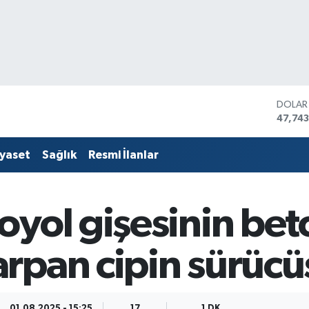
DOLA
47,74
EURO
55,25
iyaset
Sağlık
Resmi İlanlar
STERLİ
64,481
GRAM 
6660.
oyol gişesinin bet
BİST1
13.779
BITCO
rpan cipin sürücü
64.94
01.08.2025 - 15:25
17
1 DK