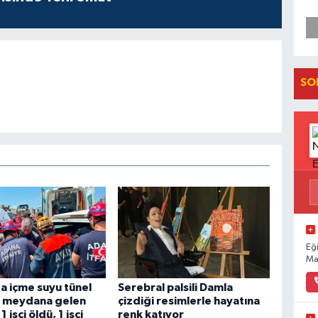
SO
Eğ
Ma
 içme suyu tünel
Serebral palsili Damla
a meydana gelen
çizdiği resimlerle hayatına
 işçi öldü, 1 işçi
renk katıyor