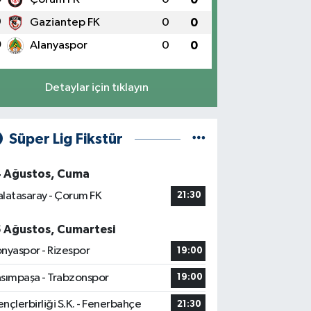
9
Gaziantep FK
0
0
0
Alanyaspor
0
0
Detaylar için tıklayın
Süper Lig Fikstür
4 Ağustos, Cuma
latasaray - Çorum FK
21:30
5 Ağustos, Cumartesi
nyaspor - Rizespor
19:00
sımpaşa - Trabzonspor
19:00
nçlerbirliği S.K. - Fenerbahçe
21:30