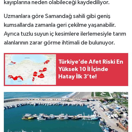
kayıplarına neden olabileceği kaydediliyor.
Uzmanlara göre Samandağ sahili gibi geniş
kumsallarda zamanla geri çekilme yaşanabilir.
Ayrıca tuzlu suyun iç kesimlere ilerlemesiyle tarım
alanlarının zarar görme ihtimali de bulunuyor.
Türkiye’de Afet Riski En
Yüksek 10 İl İçinde
Hatay İlk 3’te!