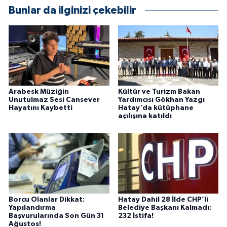
Bunlar da ilginizi çekebilir
Arabesk Müziğin
Kültür ve Turizm Bakan
Unutulmaz Sesi Cansever
Yardımcısı Gökhan Yazgı
Hayatını Kaybetti
Hatay'da kütüphane
açılışına katıldı
Borcu Olanlar Dikkat:
Hatay Dahil 28 İlde CHP’li
Yapılandırma
Belediye Başkanı Kalmadı:
Başvurularında Son Gün 31
232 İstifa!
Ağustos!