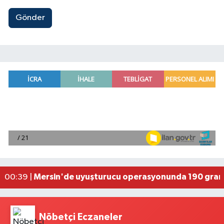
Gönder
Fransa'dan iade edilen tarihi eserler Şam Kalesi
23:59 |
Milli pentatletler Kıvanç Taşyaran ve Buğra Üna
23:58 |
Adana'da helikopter destekli 'huzur ve güven' 
01:06 |
Mersin'de uyuşturucu operasyonunda 190 gram e
00:39 |
Adana'da silahlı saldırıda 3 kişi yaralandı
00:05 |
Nöbetçi Eczaneler