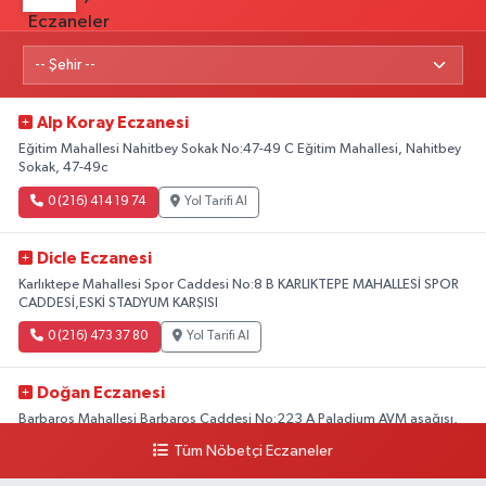
Alp Koray Eczanesi
Eğitim Mahallesi Nahitbey Sokak No:47-49 C Eğitim Mahallesi, Nahitbey
Sokak, 47-49c
0 (216) 414 19 74
Yol Tarifi Al
Dicle Eczanesi
Karlıktepe Mahallesi Spor Caddesi No:8 B KARLIKTEPE MAHALLESİ SPOR
CADDESİ,ESKİ STADYUM KARŞISI
0 (216) 473 37 80
Yol Tarifi Al
Doğan Eczanesi
Barbaros Mahallesi Barbaros Caddesi No:223 A Paladium AVM aşağısı,
Mersinli Ciğerci Apo ve 32. Noter arası
Tüm Nöbetçi Eczaneler
0 (216) 315 64 48
Yol Tarifi Al