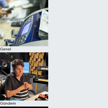
Spor
Teknoloji
Yaşam
Genel
Gündem