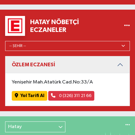
HATAY NÖBETÇI
ECZANELER
ÖZLEM ECZANESİ
Yenişehir Mah.Atatürk Cad.No:33/A
Yol Tarifi Al
0 (326) 311 21 66
Hatay