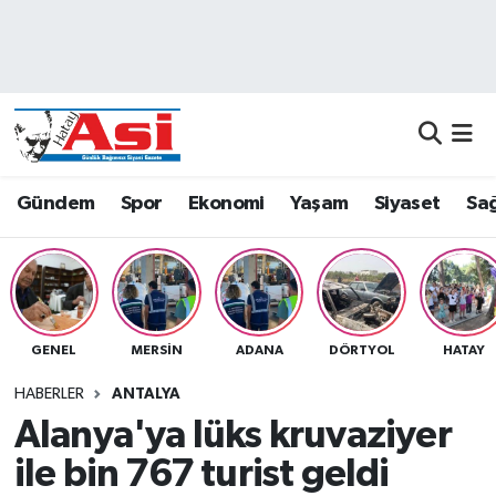
Asayiş
Nöbetçi Eczaneler
Dünya
Hava Durumu
Eğitim
Namaz Vakitleri
Gündem
Spor
Ekonomi
Yaşam
Siyaset
Sağ
Ekonomi
Trafik Durumu
Gündem
Süper Lig Puan Durumu ve Fikstür
GENEL
MERSIN
ADANA
DÖRTYOL
HATAY
Magazin
Tüm Manşetler
HABERLER
ANTALYA
Sağlık
Son Dakika Haberleri
Alanya'ya lüks kruvaziyer
ile bin 767 turist geldi
Siyaset
Haber Arşivi