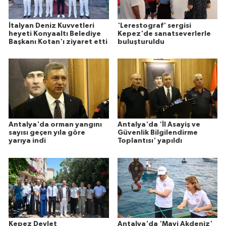
İtalyan Deniz Kuvvetleri
'Lerestograf' sergisi
heyeti Konyaaltı Belediye
Kepez'de sanatseverlerle
Başkanı Kotan'ı ziyaret etti
buluşturuldu
Antalya'da orman yangını
Antalya'da 'İl Asayiş ve
sayısı geçen yıla göre
Güvenlik Bilgilendirme
yarıya indi
Toplantısı' yapıldı
Kepez Devlet
Antalya'da 'Mavi Akdeniz'