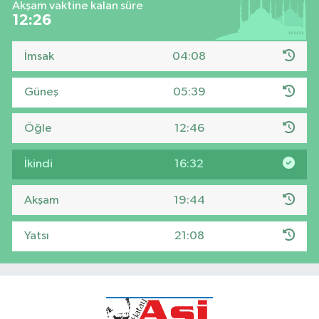
Akşam vaktine kalan süre
12:25
İmsak
04:08
Güneş
05:39
Öğle
12:46
İkindi
16:32
Akşam
19:44
Yatsı
21:08