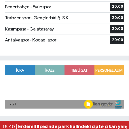
Fenerbahçe - Eyüpspor
20:00
Trabzonspor - Gençlerbirliği S.K.
20:00
Kasımpaşa - Galatasaray
20:00
Antalyaspor - Kocaelispor
20:00
Borsa günü yükselişle tamamladı
19:12 |
Osmaniye'de huzur toplantısı düzenlendi
16:58 |
Adana'da ani kalp durmalarına karşı kullanılan c
16:48 |
Dörtyol'da Korkutan Yangın: Araçlar Hurdaya D
16:42 |
Erdemli ilçesinde park halindeki cipte çıkan yan
16:40 |