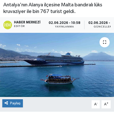
Antalya'nın Alanya ilçesine Malta bandıralı lüks
Spor
kruvaziyer ile bin 767 turist geldi.
Teknoloji
HABER MERKEZI
02.06.2026 - 10:58
02.06.2026 - 1
EDITÖR
YAYINLANMA
GÜNCELLEM
Yaşam
Paylaş
-
+
A
A