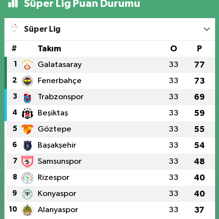
Süper Lig Puan Durumu
Süper Lig
#
Takım
O
P
1
Galatasaray
33
77
2
Fenerbahçe
33
73
3
Trabzonspor
33
69
4
Beşiktaş
33
59
5
Göztepe
33
55
6
Başakşehir
33
54
7
Samsunspor
33
48
8
Rizespor
33
40
9
Konyaspor
33
40
10
Alanyaspor
33
37