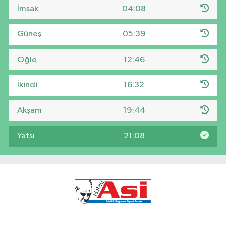
İmsak
04:08
Güneş
05:39
Öğle
12:46
İkindi
16:32
Akşam
19:44
Yatsı
21:08