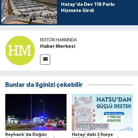
Hatay’da Dev TIR Parkı
Hizmete Girdi
EDITÖR HAKKINDA
Haber Merkezi
Bunlar da ilginizi çekebilir
Reyhanlı'da Düğün
Hatay'daki 3 İlçeye