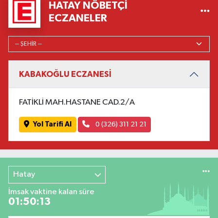
HATAY NÖBETÇI
ECZANELER
KABAKOĞLU ECZANESİ
FATİKLİ MAH.HASTANE CAD.2/A
Yol Tarifi Al
0 (326) 311 21 21
Hatay
İmsak vaktine kalan süre
01:50:12