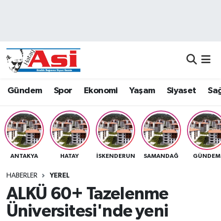
Asayiş
Nöbetçi Eczaneler
Dünya
Hava Durumu
Eğitim
Namaz Vakitleri
Gündem
Spor
Ekonomi
Yaşam
Siyaset
Sağ
Ekonomi
Trafik Durumu
Gündem
Süper Lig Puan Durumu ve Fikstür
ANTAKYA
HATAY
İSKENDERUN
SAMANDAĞ
GÜNDEM
Magazin
Tüm Manşetler
HABERLER
YEREL
Sağlık
Son Dakika Haberleri
ALKÜ 60+ Tazelenme
Üniversitesi'nde yeni
Siyaset
Haber Arşivi