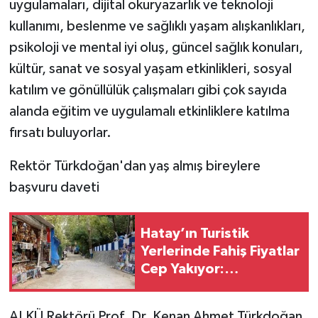
uygulamaları, dijital okuryazarlık ve teknoloji
kullanımı, beslenme ve sağlıklı yaşam alışkanlıkları,
psikoloji ve mental iyi oluş, güncel sağlık konuları,
kültür, sanat ve sosyal yaşam etkinlikleri, sosyal
katılım ve gönüllülük çalışmaları gibi çok sayıda
alanda eğitim ve uygulamalı etkinliklere katılma
fırsatı buluyorlar.
Rektör Türkdoğan'dan yaş almış bireylere
başvuru daveti
Hatay’ın Turistik
Yerlerinde Fahiş Fiyatlar
Cep Yakıyor:
Denetleyen Yok Mu?
ALKÜ Rektörü Prof. Dr. Kenan Ahmet Türkdoğan,