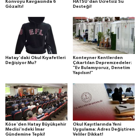
Konvoyu Kavgasında 6
HATSU'dan Ücretsiz Su
Gözaltı!
Desteği!
Hatay'daki Okul Kıyafetleri
Konteyner Kentlerden
Değişiyor Mu?
Çıkartılan Depremzedeler:
"Ev Bulamıyoruz, Denetim
Yapılsın!"
Köse'den Hatay Büyükşehir
Okul Kayıtlarında Yeni
Meclisi'ndeki İmar
Uygulama: Adres Değiştiren
Gündemine Tepki!
Veliler Dikkat!