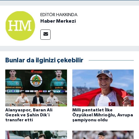
EDITÖR HAKKINDA
Haber Merkezi
Bunlar da ilginizi çekebilir
Alanyaspor, Baran Ali
Milli pentatlet İlke
Gezek ve Şahin Dik'i
Özyüksel Mihrioğlu, Avrupa
transfer etti
şampiyonu oldu