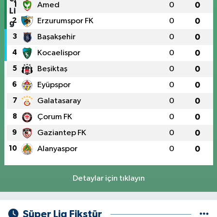
1
Amed
0
0
2
Erzurumspor FK
0
0
3
Başakşehir
0
0
4
Kocaelispor
0
0
5
Beşiktaş
0
0
6
Eyüpspor
0
0
7
Galatasaray
0
0
8
Çorum FK
0
0
9
Gaziantep FK
0
0
10
Alanyaspor
0
0
Detaylar için tıklayın
Süper Lig Fikstür