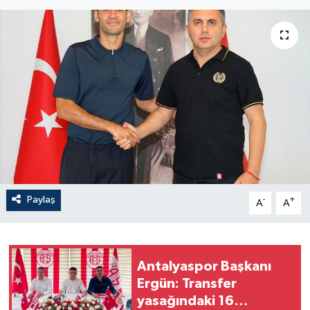
Paylaş
-
+
A
A
Antalyaspor Başkanı
Ergün: Transfer
yasağındaki 16