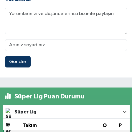
Gönder
Süper Lig Puan Durumu
Süper Lig
#
Takım
O
P