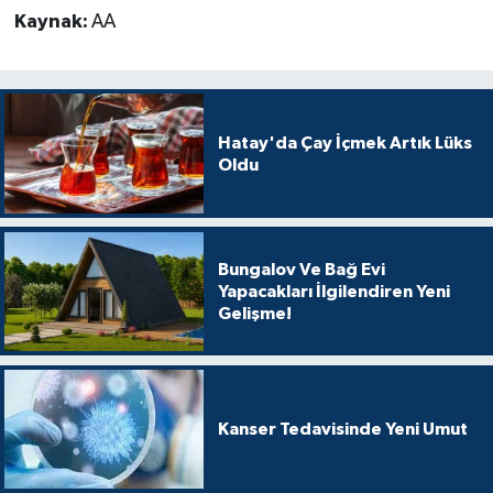
Kaynak:
AA
Hatay'da Çay İçmek Artık Lüks
Oldu
Bungalov Ve Bağ Evi
Yapacakları İlgilendiren Yeni
Gelişme!
Kanser Tedavisinde Yeni Umut