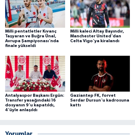
Milli pentatletler Kıvanç
Milli kaleci Altay Bayındır,
Taşyaran ve Buğra Ünal,
Manchester United'dan
Avrupa Şampiyonası'nda
Celta Vigo'ya kiralandı
finale yükseldi
Antalyaspor Başkanı Ergün:
Gaziantep FK, forvet
Transfer yasağındaki 16
Serdar Dursun'u kadrosuna
dosyanın 9'u kapatıldı,
kattı
4'üyle anlaşıldı
Yorumlar