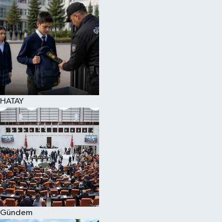
Spor
Teknoloji
Yaşam
HATAY
Gündem