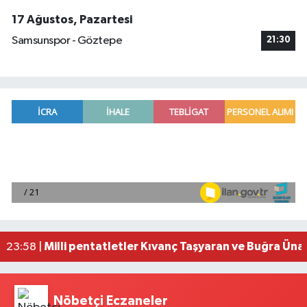
17 Ağustos, Pazartesi
Samsunspor - Göztepe
21:30
Mersin'de uyuşturucu operasyonunda 190 gram e
00:39 |
Adana'da silahlı saldırıda 3 kişi yaralandı
00:05 |
Fransa'dan iade edilen tarihi eserler Şam Kalesi
23:59 |
Milli pentatletler Kıvanç Taşyaran ve Buğra Üna
23:58 |
Adana'da helikopter destekli 'huzur ve güven' 
01:06 |
Nöbetçi Eczaneler