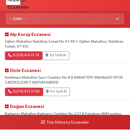
Alp Koray Eczanesi
Eğitim Mahallesi Nahitbey Sokak No:47-49 C Eğitim Mahallesi, Nahitbey
Sokak, 47-49c
0 (216) 414 19 74
Yol Tarifi Al
Dicle Eczanesi
Karlıktepe Mahallesi Spor Caddesi No:8 B KARLIKTEPE MAHALLESİ SPOR
CADDESİ,ESKİ STADYUM KARŞISI
0 (216) 473 37 80
Yol Tarifi Al
Doğan Eczanesi
Barbaros Mahallesi Barbaros Caddesi No:223 A Paladium AVM aşağısı,
Mersinli Ciğerci Apo ve 32. Noter arası
Tüm Nöbetçi Eczaneler
0 (216) 315 64 48
Yol Tarifi Al