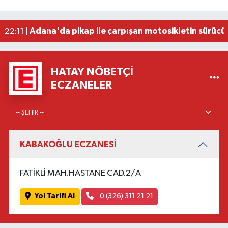
Antalya'da 89 yaşındaki kişi evinde ölü bulundu
22:47 |
Adana'da otomobil ile çarpışan motosikletin sü
22:23 |
Adana'da pikap ile çarpışan motosikletin sürücü
22:11 |
HATAY NÖBETÇI
ECZANELER
KABAKOĞLU ECZANESİ
FATİKLİ MAH.HASTANE CAD.2/A
Yol Tarifi Al
0 (326) 311 21 21