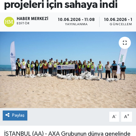
projeleri için sahaya indi
Spor
HABER MERKEZI
10.06.2026 - 11:08
10.06.2026 - 11:
EDITÖR
YAYINLANMA
GÜNCELLEME
Teknoloji
Yaşam
Paylaş
-
+
A
A
İSTANBUL (AA) - AXA Grubunun dünya genelinde