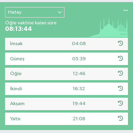
Hatay
Öğle vaktine kalan süre
08:13:44
İmsak
04:08
Güneş
05:39
Öğle
12:46
İkindi
16:32
Akşam
19:44
Yatsı
21:08