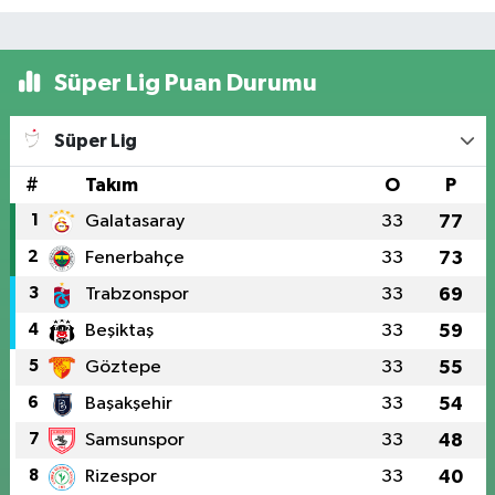
Süper Lig Puan Durumu
Süper Lig
#
Takım
O
P
1
Galatasaray
33
77
2
Fenerbahçe
33
73
3
Trabzonspor
33
69
4
Beşiktaş
33
59
5
Göztepe
33
55
6
Başakşehir
33
54
7
Samsunspor
33
48
8
Rizespor
33
40