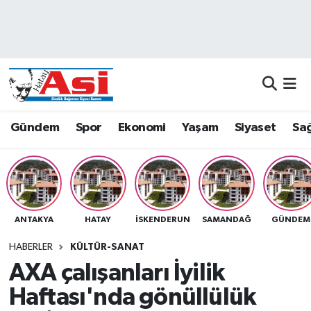
Asayiş
Nöbetçi Eczaneler
Dünya
Hava Durumu
Eğitim
Namaz Vakitleri
Gündem
Spor
Ekonomi
Yaşam
Siyaset
Sağ
Ekonomi
Trafik Durumu
Gündem
Süper Lig Puan Durumu ve Fikstür
ANTAKYA
HATAY
İSKENDERUN
SAMANDAĞ
GÜNDEM
Magazin
Tüm Manşetler
HABERLER
KÜLTÜR-SANAT
Sağlık
Son Dakika Haberleri
AXA çalışanları İyilik
Haftası'nda gönüllülük
Siyaset
Haber Arşivi