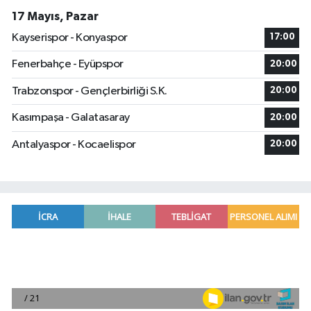
17 Mayıs, Pazar
Kayserispor - Konyaspor
17:00
Fenerbahçe - Eyüpspor
20:00
Trabzonspor - Gençlerbirliği S.K.
20:00
Kasımpaşa - Galatasaray
20:00
Antalyaspor - Kocaelispor
20:00
Fenerbahçe, avantaj elde etti
23:49 |
Hataylıların Beklediği Haber Geldi: TOKİ Konut 
22:58 |