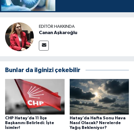
EDITÖR HAKKINDA
Canan Aşkaroğlu
Bunlar da ilginizi çekebilir
CHP Hatay’da 11 İlçe
Hatay’da Hafta Sonu Hava
Başkanını Belirledi: İşte
Nasıl Olacak? Nerelerde
İsimler!
Yağış Bekleniyor?