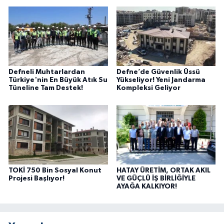
Defneli Muhtarlardan
Defne’de Güvenlik Üssü
Türkiye'nin En Büyük Atık Su
Yükseliyor! Yeni Jandarma
Tüneline Tam Destek!
Kompleksi Geliyor
TOKİ 750 Bin Sosyal Konut
HATAY ÜRETİM, ORTAK AKIL
Projesi Başlıyor!
VE GÜÇLÜ İŞ BİRLİĞİYLE
AYAĞA KALKIYOR!