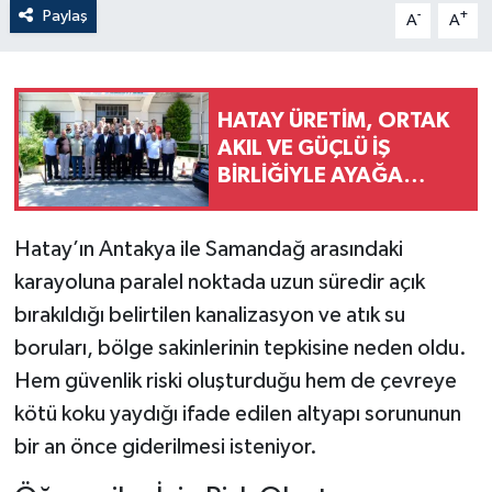
Paylaş
-
+
A
A
HATAY ÜRETİM, ORTAK
AKIL VE GÜÇLÜ İŞ
BİRLİĞİYLE AYAĞA
KALKIYOR!
Hatay’ın Antakya ile Samandağ arasındaki
karayoluna paralel noktada uzun süredir açık
bırakıldığı belirtilen kanalizasyon ve atık su
boruları, bölge sakinlerinin tepkisine neden oldu.
Hem güvenlik riski oluşturduğu hem de çevreye
kötü koku yaydığı ifade edilen altyapı sorununun
bir an önce giderilmesi isteniyor.