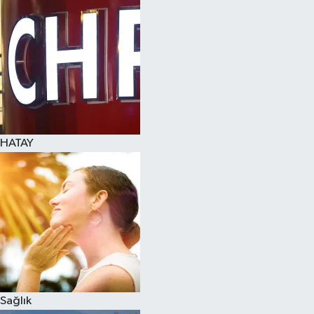
Spor
Teknoloji
Yaşam
HATAY
Sağlık