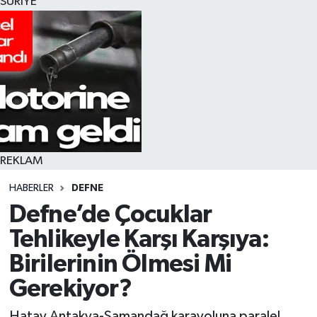
SURİYE
REKLAM
HABERLER
DEFNE
Defne’de Çocuklar
Tehlikeyle Karşı Karşıya:
Birilerinin Ölmesi Mi
Gerekiyor?
Hatay Antakya-Samandağ karayoluna paralel