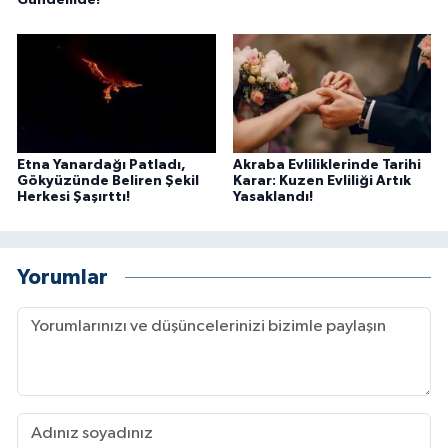
Gündemde!
Etna Yanardağı Patladı,
Akraba Evliliklerinde Tarihi
Gökyüzünde Beliren Şekil
Karar: Kuzen Evliliği Artık
Herkesi Şaşırttı!
Yasaklandı!
Yorumlar