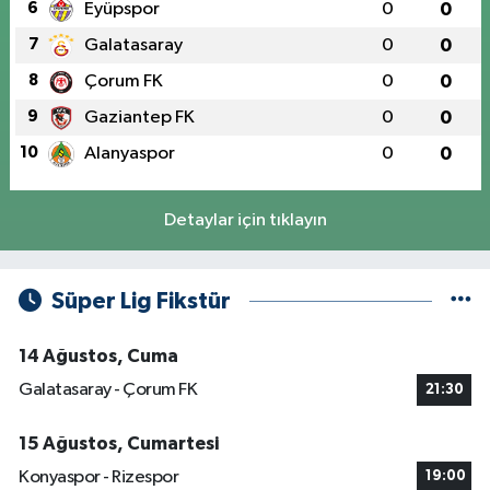
6
Eyüpspor
0
0
7
Galatasaray
0
0
8
Çorum FK
0
0
9
Gaziantep FK
0
0
10
Alanyaspor
0
0
Detaylar için tıklayın
Süper Lig Fikstür
14 Ağustos, Cuma
Galatasaray - Çorum FK
21:30
15 Ağustos, Cumartesi
Konyaspor - Rizespor
19:00