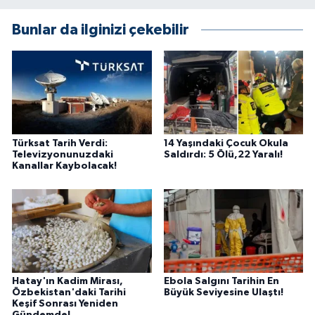
Bunlar da ilginizi çekebilir
Türksat Tarih Verdi:
14 Yaşındaki Çocuk Okula
Televizyonunuzdaki
Saldırdı: 5 Ölü,22 Yaralı!
Kanallar Kaybolacak!
Hatay'ın Kadim Mirası,
Ebola Salgını Tarihin En
Özbekistan'daki Tarihi
Büyük Seviyesine Ulaştı!
Keşif Sonrası Yeniden