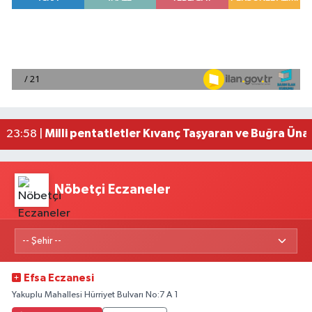
Adana'da helikopter destekli 'huzur ve güven' 
01:06 |
Mersin'de uyuşturucu operasyonunda 190 gram e
00:39 |
Adana'da silahlı saldırıda 3 kişi yaralandı
00:05 |
Fransa'dan iade edilen tarihi eserler Şam Kalesi
23:59 |
Milli pentatletler Kıvanç Taşyaran ve Buğra Üna
23:58 |
Nöbetçi Eczaneler
Efsa Eczanesi
Yakuplu Mahallesi Hürriyet Bulvarı No:7 A 1