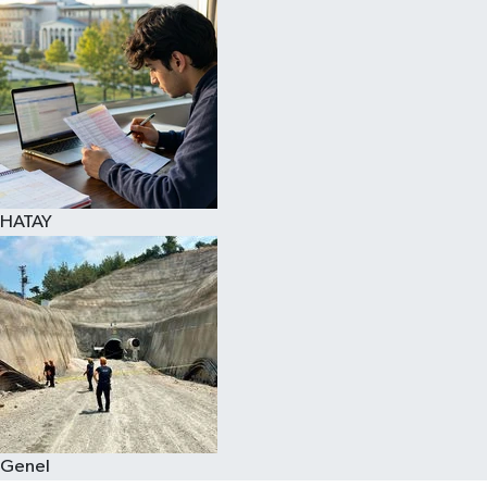
Spor
Teknoloji
Yaşam
HATAY
Genel