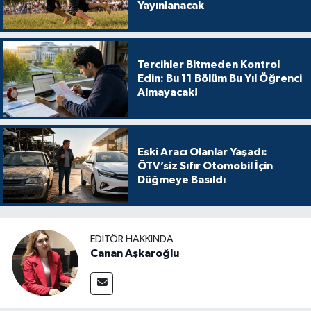
Yayınlanacak
Tercihler Bitmeden Kontrol
Edin: Bu 11 Bölüm Bu Yıl Öğrenci
Almayacak!
Eski Aracı Olanlar Yaşadı:
ÖTV’siz Sıfır Otomobil İçin
Düğmeye Basıldı
EDITÖR HAKKINDA
Canan Aşkaroğlu