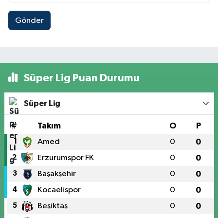
Gönder
Süper Lig Puan Durumu
Süper Lig
#
Takım
O
P
1
Amed
0
0
2
Erzurumspor FK
0
0
3
Başakşehir
0
0
4
Kocaelispor
0
0
5
Beşiktaş
0
0