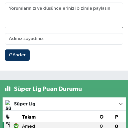
Gönder
Süper Lig Puan Durumu
Süper Lig
#
Takım
O
P
1
Amed
0
0