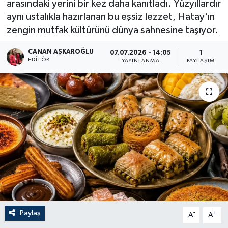
arasındaki yerini bir kez daha kanıtladı. Yüzyıllardır
aynı ustalıkla hazırlanan bu eşsiz lezzet, Hatay'ın
zengin mutfak kültürünü dünya sahnesine taşıyor.
CANAN AŞKAROĞLU
07.07.2026 - 14:05
1
EDITÖR
YAYINLANMA
PAYLAŞIM
Paylaş
-
+
A
A