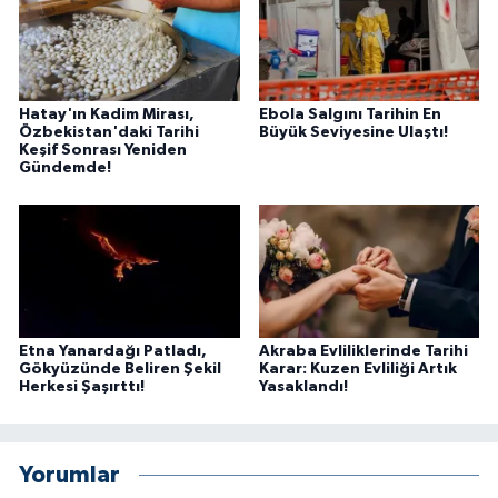
Hatay'ın Kadim Mirası,
Ebola Salgını Tarihin En
Özbekistan'daki Tarihi
Büyük Seviyesine Ulaştı!
Keşif Sonrası Yeniden
Gündemde!
Etna Yanardağı Patladı,
Akraba Evliliklerinde Tarihi
Gökyüzünde Beliren Şekil
Karar: Kuzen Evliliği Artık
Herkesi Şaşırttı!
Yasaklandı!
Yorumlar