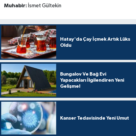
Muhabir:
İsmet Gültekin
Hatay'da Çay İçmek Artık Lüks
Oldu
Bungalov Ve Bağ Evi
Yapacakları İlgilendiren Yeni
Gelişme!
Kanser Tedavisinde Yeni Umut