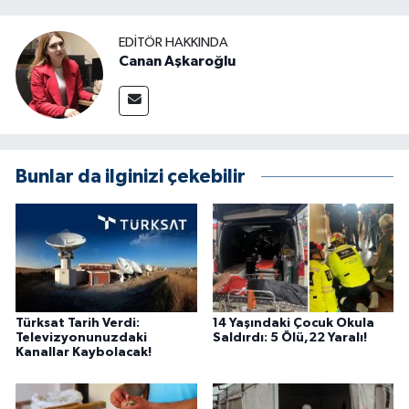
EDITÖR HAKKINDA
Canan Aşkaroğlu
Bunlar da ilginizi çekebilir
Türksat Tarih Verdi:
14 Yaşındaki Çocuk Okula
Televizyonunuzdaki
Saldırdı: 5 Ölü,22 Yaralı!
Kanallar Kaybolacak!