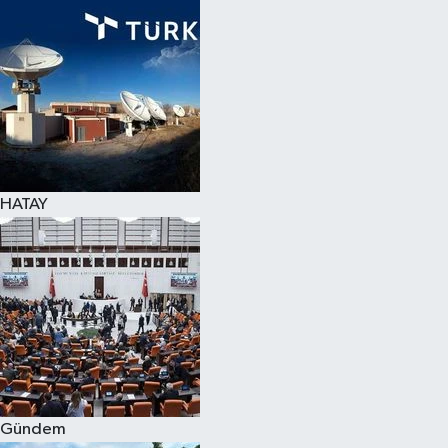
Spor
Teknoloji
Yaşam
HATAY
Gündem