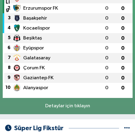
2
Erzurumspor FK
0
0
3
Başakşehir
0
0
4
Kocaelispor
0
0
5
Beşiktaş
0
0
6
Eyüpspor
0
0
7
Galatasaray
0
0
8
Çorum FK
0
0
9
Gaziantep FK
0
0
10
Alanyaspor
0
0
Detaylar için tıklayın
Süper Lig Fikstür