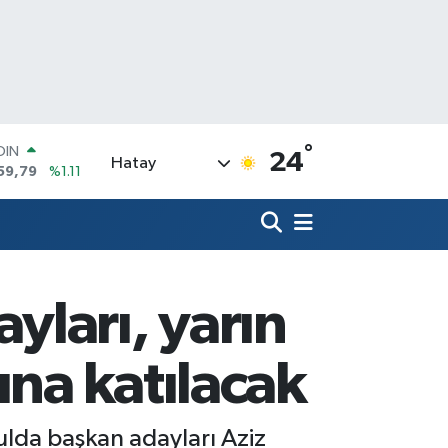
°
AR
24
Hatay
436
%0.18
O
510
%0.32
LİN
811
%0.38
 ALTIN
.55
%0.03
ları, yarın
100
79
%-14
OIN
ına katılacak
59,79
%1.11
ulda başkan adayları Aziz