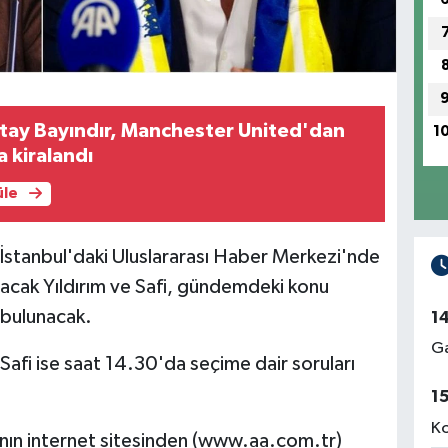
 Altay Bayındır, Manchester United'dan
1
a kiralandı
üle
İstanbul'daki Uluslararası Haber Merkezi'nde
acak Yıldırım ve Safi, gündemdeki konu
 bulunacak.
1
Ga
Safi ise saat 14.30'da seçime dair soruları
1
Ko
'nın internet sitesinden (www.aa.com.tr)