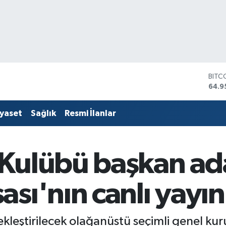
DOL
47,7
EUR
55,2
iyaset
Sağlık
Resmi İlanlar
STER
64,4
GRAM
6660
Kulübü başkan aday
BİST
13.7
BITC
sı'nın canlı yayın
64.9
eştirilecek olağanüstü seçimli genel kur