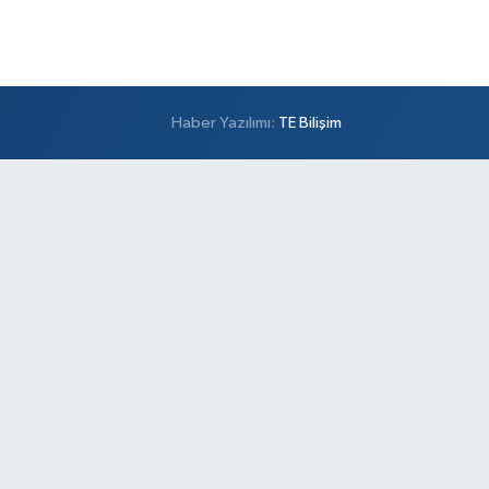
0 (501) 100 74 63
Yol Tarifi Al
Alper Eczanesi
şemsettin Mahallesi Petrol Yolu Caddesi Birgül
Haber Yazılımı:
TE Bilişim
kak,No:34 A
0 (532) 137 55 01
Yol Tarifi Al
Metro Atakent Eczanesi
akent Mahallesi Reşitpaşa Caddesi 73 D ATAKENT
NERCİ CELAL USTA VE ZİGANA DÜĞÜN
LONUNUN YANI
0 (216) 461 51 71
Yol Tarifi Al
Sezgin Eczanesi
mer Mahallesi Prof. Turan Güneş Caddesi 57 AA
0 (506) 740 60 23
Yol Tarifi Al