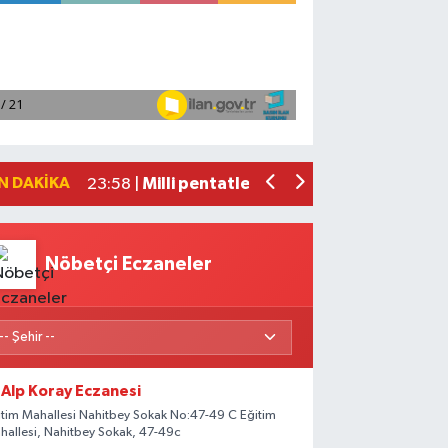
Adana'da helikopter destekli 'huzur v
01:06 |
Mersin'de uyuşturucu operasyonunda 1
00:39 |
Adana'da silahlı saldırıda 3 kişi yaral
00:05 |
Fransa'dan iade edilen tarihi eserler 
23:59 |
N DAKIKA
Milli pentatletler Kıvanç Taşyaran ve
23:58 |
Nöbetçi Eczaneler
Alp Koray Eczanesi
itim Mahallesi Nahitbey Sokak No:47-49 C Eğitim
hallesi, Nahitbey Sokak, 47-49c