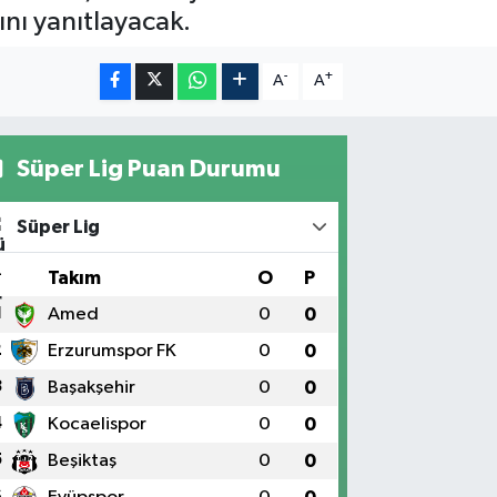
ını yanıtlayacak.
-
+
A
A
Süper Lig Puan Durumu
Süper Lig
#
Takım
O
P
1
Amed
0
0
2
Erzurumspor FK
0
0
3
Başakşehir
0
0
4
Kocaelispor
0
0
5
Beşiktaş
0
0
6