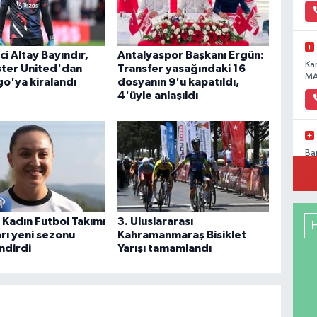
eci Altay Bayındır,
Antalyaspor Başkanı Ergün:
Ka
ter United'dan
Transfer yasağındaki 16
MA
go'ya kiralandı
dosyanın 9'u kapatıldı,
4'üyle anlaşıldı
Ba
Pa
No
 Kadın Futbol Takımı
3. Uluslararası
rı yeni sezonu
Kahramanmaraş Bisiklet
ndirdi
Yarışı tamamlandı
Me
RE
DE