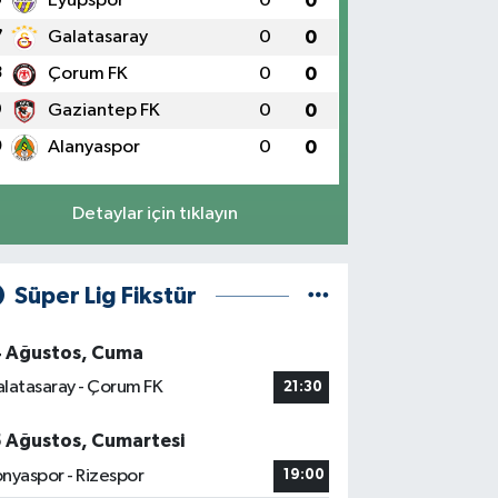
Eyüpspor
0
0
7
Galatasaray
0
0
8
Çorum FK
0
0
9
Gaziantep FK
0
0
0
Alanyaspor
0
0
Detaylar için tıklayın
Süper Lig Fikstür
4 Ağustos, Cuma
latasaray - Çorum FK
21:30
5 Ağustos, Cumartesi
nyaspor - Rizespor
19:00