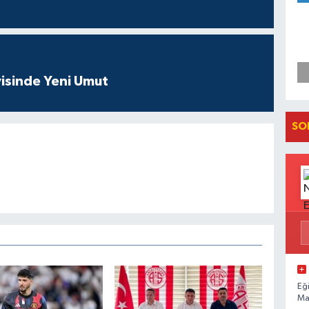
isinde Yeni Umut
SO
Eğ
Ma