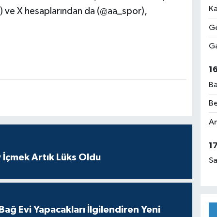
Ka
 ve X hesaplarından da (@aa_spor),
Ge
Ga
1
Ba
Be
Am
1
 İçmek Artık Lüks Oldu
Sa
ağ Evi Yapacakları İlgilendiren Yeni