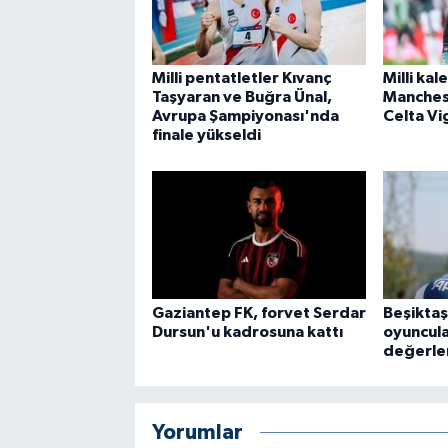
Milli pentatletler Kıvanç
Milli kal
Taşyaran ve Buğra Ünal,
Manches
Avrupa Şampiyonası'nda
Celta Vi
finale yükseldi
Gaziantep FK, forvet Serdar
Beşiktaş
Dursun'u kadrosuna kattı
oyuncula
değerle
Yorumlar