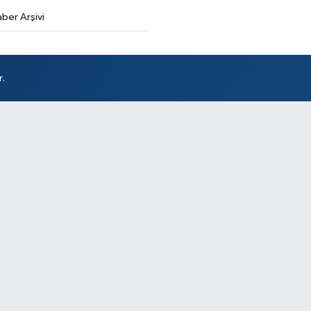
ber Arşivi
Ak
r.
So
At
DÖ
SA
Sü