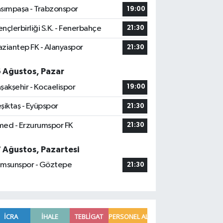
sımpaşa - Trabzonspor
19:00
nçlerbirliği S.K. - Fenerbahçe
21:30
ziantep FK - Alanyaspor
21:30
6 Ağustos, Pazar
şakşehir - Kocaelispor
19:00
şiktaş - Eyüpspor
21:30
ed - Erzurumspor FK
21:30
7 Ağustos, Pazartesi
msunspor - Göztepe
21:30