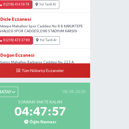
0 (216) 414 19 74
Yol Tarifi Al
Dicle Eczanesi
rlıktepe Mahallesi Spor Caddesi No:8 B KARLIKTEPE
HALLESİ SPOR CADDESİ,ESKİ STADYUM KARŞISI
0 (216) 473 37 80
Yol Tarifi Al
Doğan Eczanesi
rbaros Mahallesi Barbaros Caddesi No:223 A
ladium AVM aşağısı, Mersinli Ciğerci Apo ve 32.
Tüm Nöbetçi Eczaneler
ter arası
0 (216) 315 64 48
Yol Tarifi Al
HATAY
08.08.2026
Mali Eczanesi
SONRAKI VAKTE KALAN
rkez Mahallesi Tüloğlu Sokak No:4 A
04:47:56
ŞİTPAŞACADDESİ QNB BANK SOKAĞI REŞİTPAŞA
NİZKÖŞKLER SAĞLIK OCAĞI KARŞISI
Öğle Namazı
0 (532) 711 72 17
Yol Tarifi Al