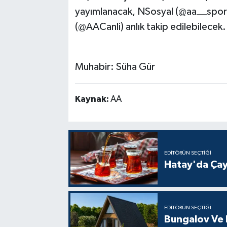
yayımlanacak, NSosyal (@aa__spor)
(@AACanli) anlık takip edilebilecek.
Muhabir: Süha Gür
Kaynak:
AA
EDITÖRÜN SEÇTIĞI
Hatay'da Çay
EDITÖRÜN SEÇTIĞI
Bungalov Ve B