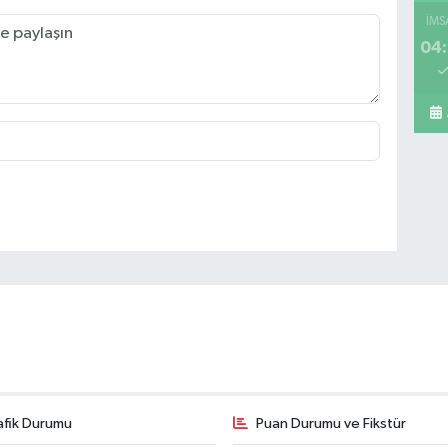
İMS
04:
Mi
A 
Sa
Ko
ME
BE
CA
afik Durumu
Puan Durumu ve Fikstür
İs