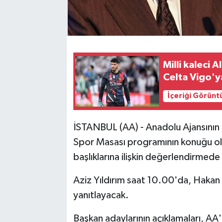
Milli kaleci
Celta Vigo'y
İçeriği Görünt
İSTANBUL (AA) - Anadolu Ajansının 
Spor Masası programının konuğu ol
başlıklarına ilişkin değerlendirmede
Aziz Yıldırım saat 10.00'da, Hakan 
yanıtlayacak.
Başkan adaylarının açıklamaları, AA