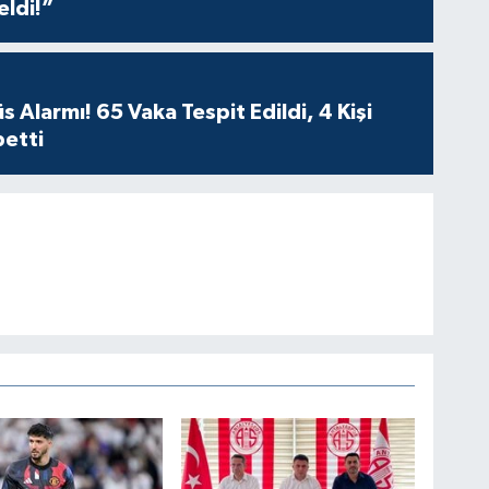
eldi!”
Os
 Alarmı! 65 Vaka Tespit Edildi, 4 Kişi
betti
Ve
AŞ
Çe
No
Os
Dur
kar