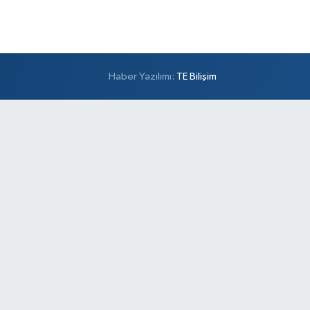
midiye Mahallesi Şener Sokak No:28A Hamidiye
lık Ocağı (Aile Sağlığı Merkezi) karşısı
0 (216) 652 25 24
Yol Tarifi Al
Ayda Eczanesi
Haber Yazılımı:
TE Bilişim
midiye Mahallesi Cendere Caddesi 85-6B KORDON
TANBUL GÜZEL BAHÇE SİTESİ ALTI
0 (212) 924 95 90
Yol Tarifi Al
Doğapark Eczanesi
hrayıcedit Mahallesi Halk Sokak 8 A-B
0 (216) 360 37 97
Yol Tarifi Al
Sevgi Eczanesi
nus Emre Mahallesi 30 Ağustos Caddesi 92 A
AZMA İLKOKULU ÜSTÜ, CUMA PAZARI KARŞISI,
NAVUTKÖY ŞEHİR PARKINA 1,5 KM UZAKLIKTA
0 (535) 233 07 87
Yol Tarifi Al