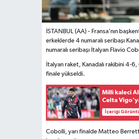
İSTANBUL (AA) - Fransa'nın başkent
erkeklerde 4 numaralı seribaşı Kanad
numaralı seribaşı İtalyan Flavio Cobol
İtalyan raket, Kanadalı rakibini 4-6,
finale yükseldi.
Milli kaleci
Celta Vigo'y
İçeriği Görünt
Cobolli, yarı finalde Matteo Berret