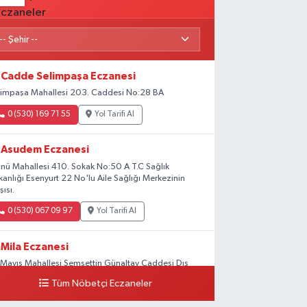
Cadde Selimpaşa Eczanesi
limpaşa Mahallesi 203. Caddesi No:28 BA
0 (530) 169 71 55
Yol Tarifi Al
Asudem Eczanesi
önü Mahallesi 410. Sokak No:50 A T.C Sağlık
kanlığı Esenyurt 22 No'lu Aile Sağlığı Merkezinin
şısı.
0 (530) 067 09 97
Yol Tarifi Al
Mila Eczanesi
 Mayıs Mahallesi Şemsettin Günaltay Caddesi Dış
pı No:168-170 G No:29
Tüm Nöbetçi Eczaneler
0 (216) 514 23 73
Yol Tarifi Al