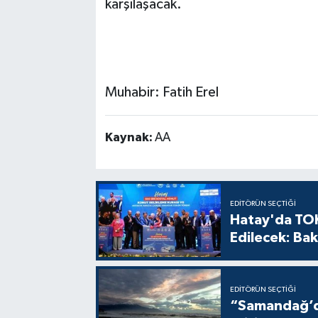
karşılaşacak.
Muhabir: Fatih Erel
Kaynak:
AA
EDITÖRÜN SEÇTIĞI
Hatay'da TOK
Edilecek: Bak
EDITÖRÜN SEÇTIĞI
“Samandağ’da