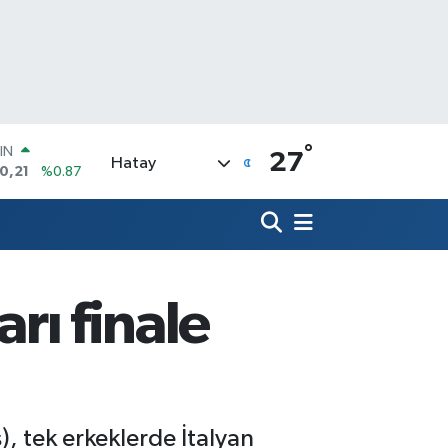
°
R
27
Hatay
36
%0.18
10
%0.32
İN
11
%0.38
 ALTIN
.99
%2.59
arı finale
00
3
%-19
IN
0,21
%0.87
, tek erkeklerde İtalyan