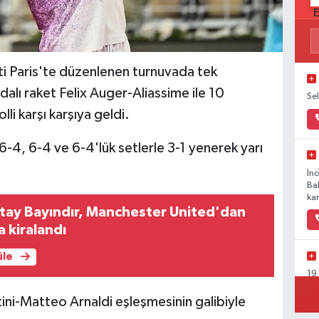
i Paris'te düzenlenen turnuvada tek
alı raket Felix Auger-Aliassime ile 10
Se
li karşı karşıya geldi.
 6-4, 6-4 ve 6-4'lük setlerle 3-1 yenerek yarı
İn
Ba
kar
 Altay Bayındır, Manchester United'dan
a kiralandı
üle
19
Ka
tini-Matteo Arnaldi eşleşmesinin galibiyle