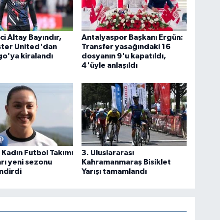
eci Altay Bayındır,
Antalyaspor Başkanı Ergün:
Akş
ter United'dan
Transfer yasağındaki 16
Ak
go'ya kiralandı
dosyanın 9'u kapatıldı,
Su
4'üyle anlaşıldı
Kar
Ko
Me
10
 Kadın Futbol Takımı
3. Uluslararası
rı yeni sezonu
Kahramanmaraş Bisiklet
ndirdi
Yarışı tamamlandı
Es
Em