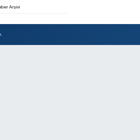
Ha
ber Arşivi
Sağ
r.
Ha
İS
Sa
Yu
AY
AR