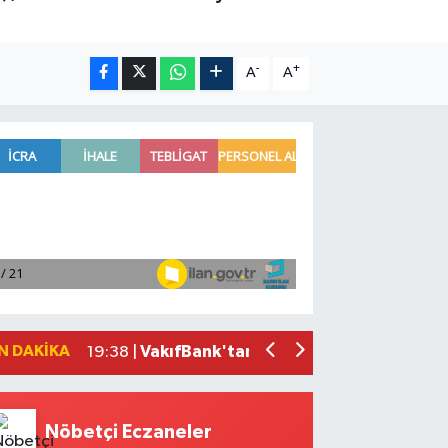
-
+
A
A
'Kutuplarda Sıfır Atık' kitabı tanıtıldı
22:01 |
Antalya'da seyir halindeki otomobilde 
21:03 |
Antalya'da apartman dairesinde çıkan
20:05 |
Side Antik Kenti'nde düzenlenen AKM
19:56 |
N DAKIKA
VakıfBank'tan 2026'nın ilk yarısında 3
19:38 |
Nöbetçi Eczaneler