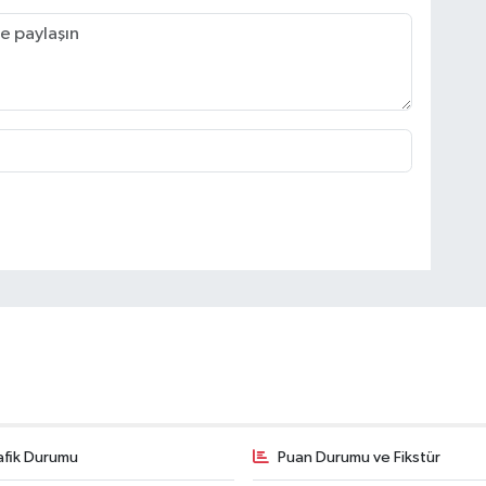
Or
Ha
üz
ma
Er
Mi
In
afik Durumu
Puan Durumu ve Fikstür