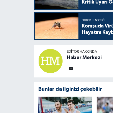
Kritik Uyarı G
EDITÖRÜN SEÇTIĞI
Komşuda Virüs
Hayatını Kay
EDITÖR HAKKINDA
Haber Merkezi
Bunlar da ilginizi çekebilir