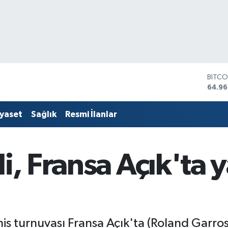
DOLA
47,74
EURO
55,25
iyaset
Sağlık
Resmi İlanlar
STERL
64,48
GRAM
6648
i, Fransa Açık'ta y
BİST1
13.77
BITCO
64.96
is turnuvası Fransa Açık'ta (Roland Garros)