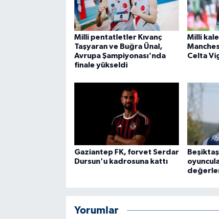
Milli pentatletler Kıvanç
Milli kal
Taşyaran ve Buğra Ünal,
Manches
Avrupa Şampiyonası'nda
Celta Vi
finale yükseldi
Gaziantep FK, forvet Serdar
Beşiktaş
Dursun'u kadrosuna kattı
oyuncula
değerle
Yorumlar