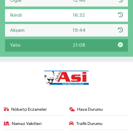
Öğle
12:46
İkindi
16:32
Akşam
19:44
Yatsı
21:08
Nöbetçi Eczaneler
Hava Durumu
Namaz Vakitleri
Trafik Durumu