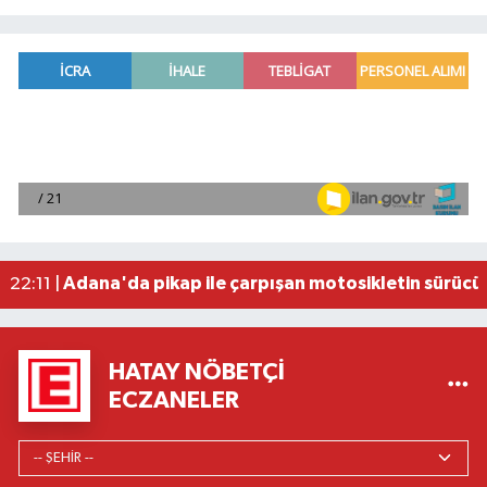
Fenerbahçe, avantaj elde etti
23:49 |
Hataylıların Beklediği Haber Geldi: TOKİ Konut 
22:58 |
Antalya'da 89 yaşındaki kişi evinde ölü bulundu
22:47 |
Adana'da otomobil ile çarpışan motosikletin sü
22:23 |
Adana'da pikap ile çarpışan motosikletin sürücü
22:11 |
HATAY NÖBETÇI
ECZANELER