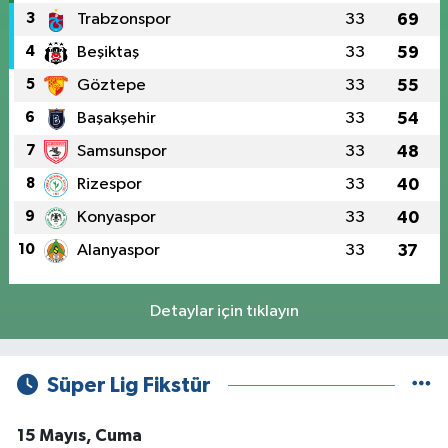
3
Trabzonspor
33
69
4
Beşiktaş
33
59
5
Göztepe
33
55
6
Başakşehir
33
54
7
Samsunspor
33
48
8
Rizespor
33
40
9
Konyaspor
33
40
10
Alanyaspor
33
37
Detaylar için tıklayın
Süper Lig Fikstür
15 Mayıs, Cuma