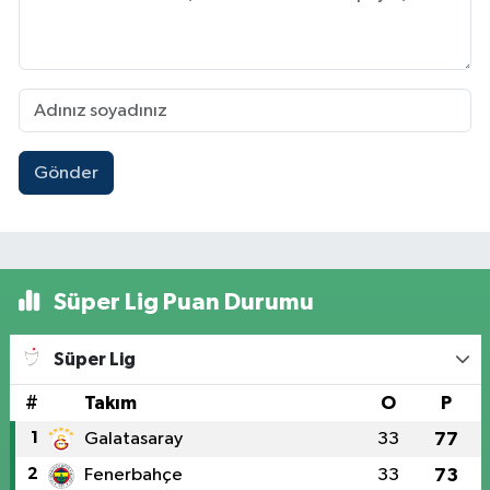
Gönder
Süper Lig Puan Durumu
Süper Lig
#
Takım
O
P
1
Galatasaray
33
77
2
Fenerbahçe
33
73