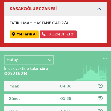
KABAKOĞLU ECZANESİ
FATİKLİ MAH.HASTANE CAD.2/A
Yol Tarifi Al
0 (326) 311 21 21
Hatay
İmsak vaktine kalan süre
02:20:28
İmsak
04:08
Güneş
05:39