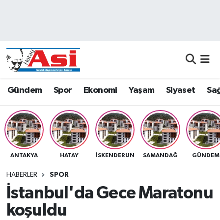
Asayiş
Nöbetçi Eczaneler
Dünya
Hava Durumu
Eğitim
Namaz Vakitleri
Gündem
Spor
Ekonomi
Yaşam
Siyaset
Sağ
Ekonomi
Trafik Durumu
Gündem
Süper Lig Puan Durumu ve Fikstür
ANTAKYA
HATAY
İSKENDERUN
SAMANDAĞ
GÜNDEM
Magazin
Tüm Manşetler
HABERLER
SPOR
Sağlık
Son Dakika Haberleri
İstanbul'da Gece Maratonu
koşuldu
Siyaset
Haber Arşivi