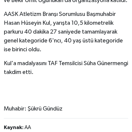
ve Bekir Ümit Uğurlukan da organizasyona katıldı.
AASK Atletizm Branşı Sorumlusu Başmuhabir
Hasan Hüseyin Kul, yarışta 10,5 kilometrelik
parkuru 40 dakika 27 saniyede tamamlayarak
genel kategoride 6'ncı, 40 yaş üstü kategoride
ise birinci oldu.
Kul'a madalyasını TAF Temsilcisi Süha Günermengi
takdim etti.
Muhabir: Şükrü Gündüz
Kaynak:
AA