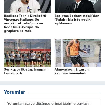
Beşiktaş Teknik Direktörü
Beşiktaş Başkanı Adalı'dan
Vincenzo Italiano: Şu
'Salah'ı biz istemedik'
andaki tek odağımız ve
açıklaması
hedefimiz Avrupa'da
gruplara kalmak
Serikspor ilk etap kampını
Alanyaspor, Erzurum
tamamladı
kampını tamamladı
Yorumlar