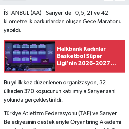
İSTANBUL (AA) - Sarıyer'de 10,5, 21 ve 42
kilometrelik parkurlardan oluşan Gece Maratonu
yapıldı.
Halkbank Kadınlar
Basketbol Süper
Ligi'nin 2026-2027
sezonu fikstür çekimi
yapıldı
Bu yıl ilk kez düzenlenen organizasyon, 32
ülkeden 370 koşucunun katılımıyla Sarıyer sahil
yolunda gerçekleştirildi.
Türkiye Atletizm Federasyonu (TAF) ve Sarıyer
Belediyesinin destekleriyle Oryantiring Akademi