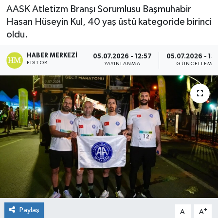
AASK Atletizm Branşı Sorumlusu Başmuhabir
Spor
Hasan Hüseyin Kul, 40 yaş üstü kategoride birinci
oldu.
Teknoloji
HABER MERKEZI
05.07.2026 - 12:57
05.07.2026 - 13
EDITÖR
YAYINLANMA
GÜNCELLEME
Yaşam
Paylaş
-
+
A
A