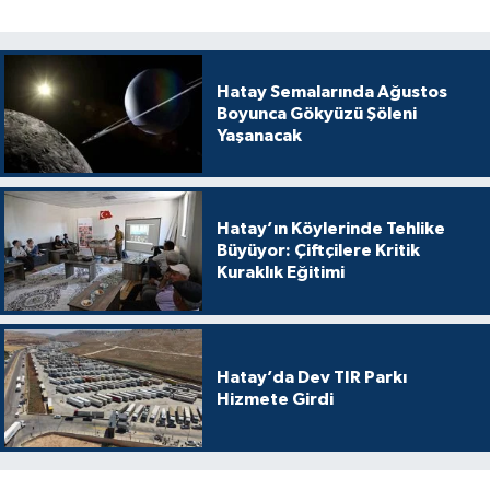
Hatay Semalarında Ağustos
Boyunca Gökyüzü Şöleni
Yaşanacak
Hatay’ın Köylerinde Tehlike
Büyüyor: Çiftçilere Kritik
Kuraklık Eğitimi
Hatay’da Dev TIR Parkı
Hizmete Girdi