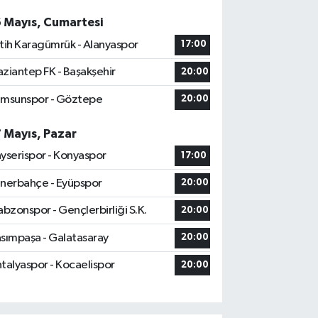
6 Mayıs, Cumartesi
tih Karagümrük - Alanyaspor
17:00
ziantep FK - Başakşehir
20:00
msunspor - Göztepe
20:00
7 Mayıs, Pazar
yserispor - Konyaspor
17:00
nerbahçe - Eyüpspor
20:00
abzonspor - Gençlerbirliği S.K.
20:00
sımpaşa - Galatasaray
20:00
talyaspor - Kocaelispor
20:00