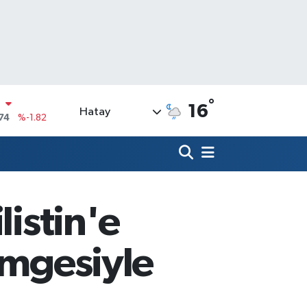
°
16
Hatay
20
%0.02
90
%0.19
N
80
%0.18
09000
%0.19
listin'e
0
,00
%0
N
imgesiyle
74
%-1.82