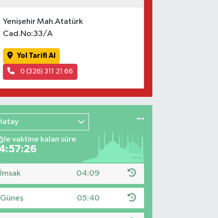
Yenişehir Mah.Atatürk
Cad.No:33/A
Yol Tarifi Al
0 (326) 311 21 66
Hatay
le vaktine kalan süre
4:57:25
İmsak
04:09
Güneş
05:40