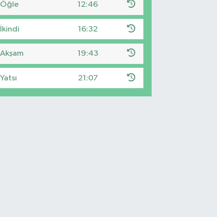
Öğle
12:46
İkindi
16:32
Akşam
19:43
Yatsı
21:07