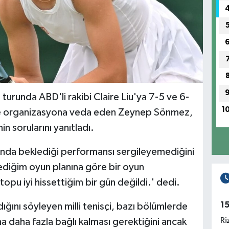
urunda ABD'li rakibi Claire Liu'ya 7-5 ve 6-
1
erde organizasyona veda eden Zeynep Sönmez,
 sorularını yanıtladı.
da beklediği performansı sergileyemediğini
ediğim oyun planına göre bir oyun
opu iyi hissettiğim bir gün değildi.' dedi.
1
ığını söyleyen milli tenisçi, bazı bölümlerde
Ri
na daha fazla bağlı kalması gerektiğini ancak