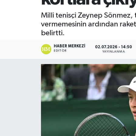
Spor
Milli tenisçi Zeynep Sönmez, t
vermemesinin ardından raketind
Teknoloji
belirtti.
Yaşam
HABER MERKEZI
02.07.2026 - 14:50
EDITÖR
YAYINLANMA