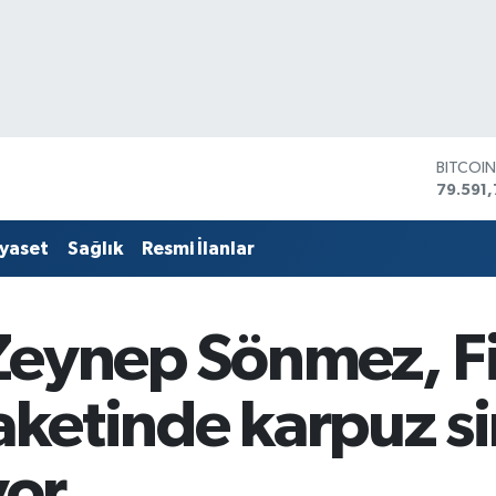
DOLAR
45,436
EURO
53,386
iyaset
Sağlık
Resmi İlanlar
STERLİ
61,603
G.ALTIN
6862,
 Zeynep Sönmez, Fi
BİST10
14.598
BITCOI
raketinde karpuz s
79.591,
yor