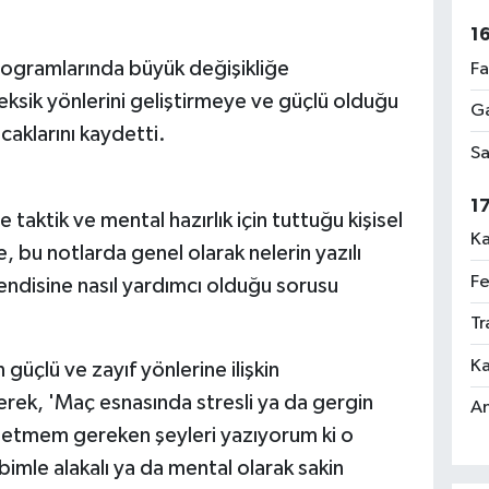
1
programlarında büyük değişikliğe
Fa
ksik yönlerini geliştirmeye ve güçlü olduğu
Ga
caklarını kaydetti.
Sa
1
taktik ve mental hazırlık için tuttuğu kişisel
Ka
, bu notlarda genel olarak nelerin yazılı
Fe
endisine nasıl yardımcı olduğu sorusu
Tr
Ka
üçlü ve zayıf yönlerine ilişkin
erek, 'Maç esnasında stresli ya da gergin
An
t etmem gereken şeyleri yazıyorum ki o
imle alakalı ya da mental olarak sakin