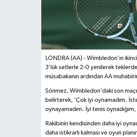
LONDRA (AA) - Wimbledon'ın ikinci t
3'lük setlerle 2-0 yenilerek tekl
müsabakanın ardından AA muhabirinin
Sönmez, Wimbledon'daki son maçın
belirterek, 'Çok iyi oynamadım. İst
oynayamadım. İyi tenis oynadığım, t
Rakibinin kendisinden daha iyi oynad
daha istikrarlı kalması ve oyun planı