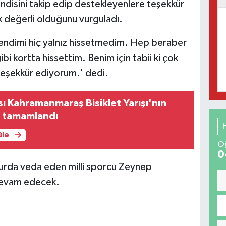
endisini takip edip destekleyenlere teşekkür
k değerli olduğunu vurguladı.
ndimi hiç yalnız hissetmedim. Hep beraber
 kortta hissettim. Benim için tabii ki çok
teşekkür ediyorum.' dedi.
ası Kahramanmaraş Bisiklet Yarışı'nın
ı tamamlandı
üle
Öğ
0
turda veda eden milli sporcu Zeynep
devam edecek.