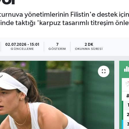
urnuva yönetimlerinin Filistin'e destek içi
e taktığı 'karpuz tasarımlı titreşim önleyic
02.07.2026 - 15:01
7
2 DK
GÜNCELLEME
GÖSTERIM
OKUNMA SÜRESI