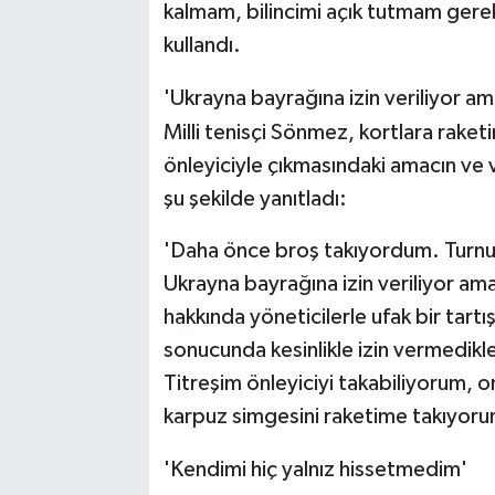
kalmam, bilincimi açık tutmam gerekt
kullandı.
'Ukrayna bayrağına izin veriliyor ama 
Milli tenisçi Sönmez, kortlara raketi
önleyiciyle çıkmasındaki amacın ve
şu şekilde yanıtladı:
'Daha önce broş takıyordum. Turnuv
Ukrayna bayrağına izin veriliyor ama 
hakkında yöneticilerle ufak bir tart
sonucunda kesinlikle izin vermedikl
Titreşim önleyiciyi takabiliyorum, 
karpuz simgesini raketime takıyoru
'Kendimi hiç yalnız hissetmedim'