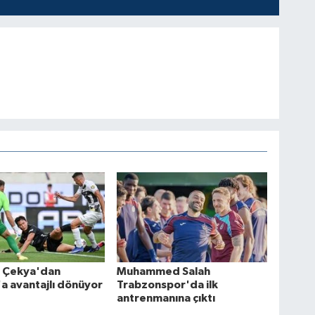
ş Çekya'dan
Muhammed Salah
'a avantajlı dönüyor
Trabzonspor'da ilk
antrenmanına çıktı