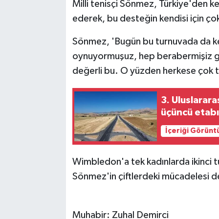
Milli tenisçi Sönmez, Türkiye'den k
ederek, bu desteğin kendisi için ço
Sönmez, 'Bugün bu turnuvada da ke
oynuyormuşuz, hep berabermişiz gibi
değerli bu. O yüzden herkese çok 
3. Uluslarar
üçüncü etab
İçeriği Görünt
Wimbledon'a tek kadınlarda ikinci 
Sönmez'in çiftlerdeki mücadelesi 
Muhabir: Zuhal Demirci