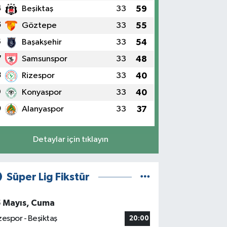
4
Beşiktaş
33
59
5
Göztepe
33
55
6
Başakşehir
33
54
7
Samsunspor
33
48
8
Rizespor
33
40
9
Konyaspor
33
40
0
Alanyaspor
33
37
Detaylar için tıklayın
Süper Lig Fikstür
5 Mayıs, Cuma
zespor - Beşiktaş
20:00