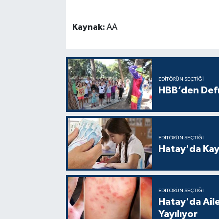
Kaynak:
AA
EDITÖRÜN SEÇTIĞI
HBB’den Defn
EDITÖRÜN SEÇTIĞI
Hatay'da Kayı
EDITÖRÜN SEÇTIĞI
Hatay'da Aile
Yayılıyor