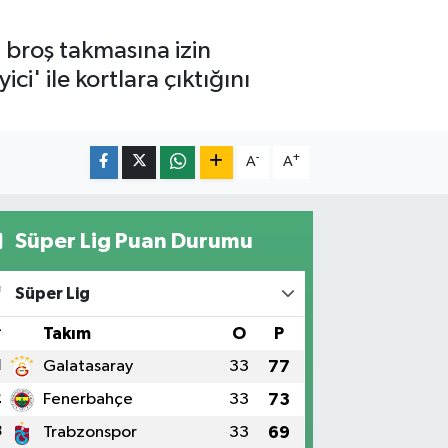
n broş takmasına izin
i' ile kortlara çıktığını
-
+
A
A
Süper Lig Puan Durumu
Süper Lig
#
Takım
O
P
1
Galatasaray
33
77
2
Fenerbahçe
33
73
3
Trabzonspor
33
69