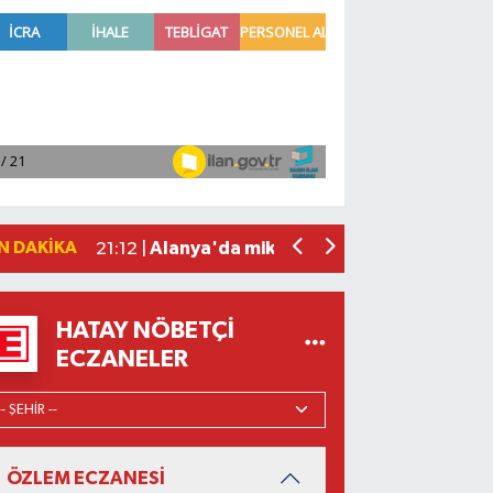
Manavgat'ta kuyuya düşen çocuk itfaiy
23:57 |
2026 Air Badminton Türkiye Şampiyo
22:44 |
Cumhurbaşkanı Erdoğan, yarın Suudi Ar
22:31 |
Beşiktaş Çekya'dan İstanbul'a avantaj
22:31 |
N DAKIKA
Alanya'da mikroplastik kirliliği araştır
21:12 |
HATAY NÖBETÇI
ECZANELER
ÖZLEM ECZANESİ