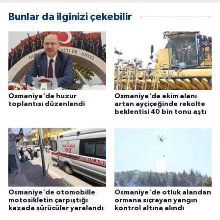
Bunlar da ilginizi çekebilir
Osmaniye'de huzur
Osmaniye'de ekim alanı
toplantısı düzenlendi
artan ayçiçeğinde rekolte
beklentisi 40 bin tonu aştı
Osmaniye'de otomobille
Osmaniye'de otluk alandan
motosikletin çarpıştığı
ormana sıçrayan yangın
kazada sürücüler yaralandı
kontrol altına alındı