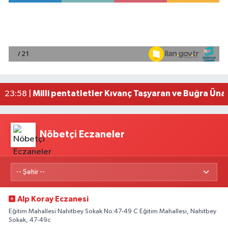
Mersin'de uyuşturucu operasyonunda 190 gram e
00:39 |
Adana'da silahlı saldırıda 3 kişi yaralandı
00:05 |
Fransa'dan iade edilen tarihi eserler Şam Kalesi
23:59 |
Milli pentatletler Kıvanç Taşyaran ve Buğra Üna
23:58 |
Adana'da helikopter destekli 'huzur ve güven' 
01:06 |
Nöbetçi Eczaneler
Alp Koray Eczanesi
Eğitim Mahallesi Nahitbey Sokak No:47-49 C Eğitim Mahallesi, Nahitbey
Sokak, 47-49c