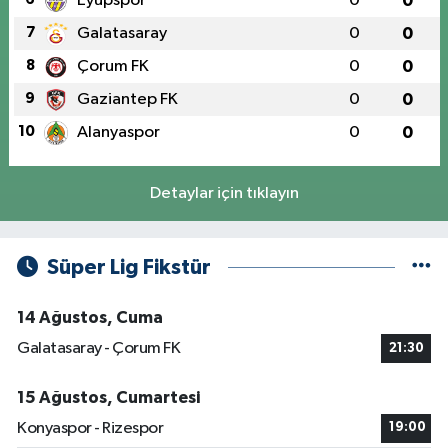
Eyüpspor
0
0
7
Galatasaray
0
0
8
Çorum FK
0
0
9
Gaziantep FK
0
0
10
Alanyaspor
0
0
Detaylar için tıklayın
Süper Lig Fikstür
14 Ağustos, Cuma
Galatasaray - Çorum FK
21:30
15 Ağustos, Cumartesi
Konyaspor - Rizespor
19:00