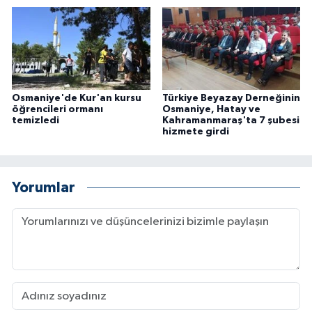
Osmaniye'de Kur'an kursu
Türkiye Beyazay Derneğinin
öğrencileri ormanı
Osmaniye, Hatay ve
temizledi
Kahramanmaraş'ta 7 şubesi
hizmete girdi
Yorumlar