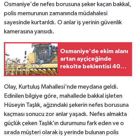
Osmaniye'de nefes borusuna şeker kaçan bakkal,
polis memurunun zamanında müdahalesi
sayesinde kurtarıldı. O anlar iş yerinin güvenlik
kamerasına yansıdı.
Osmaniye'de ekim alanı
artan ayçiçeğinde
rekolte beklentisi 40
bin tonu aştı
Olay, Kurtuluş Mahallesi'nde meydana geldi.
Edinilen bilgiye göre, mahallede bakkal işleten
Hüseyin Taşlık, ağzındaki şekerin nefes borusuna
kaçması sonucu zor anlar yaşadı. Nefes almakta
güçlük çeken Taşlık'ın durumunu fark eden ve o
sırada müşteri olarak iş yerinde bulunan polis