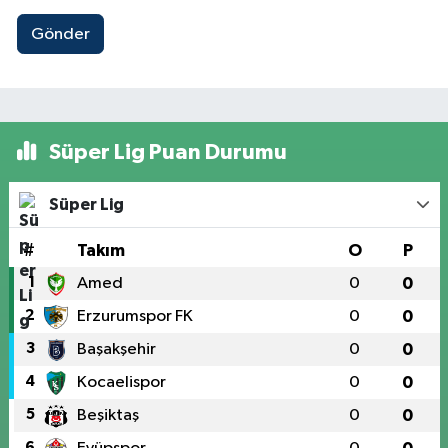
Gönder
Süper Lig Puan Durumu
Süper Lig
#
Takım
O
P
1
Amed
0
0
2
Erzurumspor FK
0
0
3
Başakşehir
0
0
4
Kocaelispor
0
0
5
Beşiktaş
0
0
6