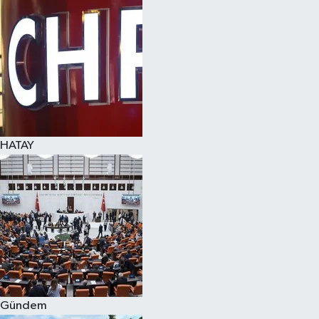
Spor
Teknoloji
Yaşam
HATAY
Gündem