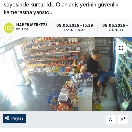
sayesinde kurtarıldı. O anlar iş yerinin güvenlik
kamerasına yansıdı.
HABER MERKEZI
08.06.2026 - 15:39
08.06.2026 - 1
EDITÖR
YAYINLANMA
GÜNCELLEM
Paylaş
-
+
A
A