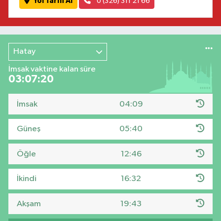
Yol Tarifi Al
0 (326) 311 21 66
Hatay
İmsak vaktine kalan süre
03:07:19
İmsak
04:09
Güneş
05:40
Öğle
12:46
İkindi
16:32
Akşam
19:43