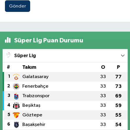
Gönder
Süper Lig Puan Durumu
Süper Lig
#
Takım
O
P
1
Galatasaray
33
77
2
Fenerbahçe
33
73
3
Trabzonspor
33
69
4
Beşiktaş
33
59
5
Göztepe
33
55
6
Başakşehir
33
54