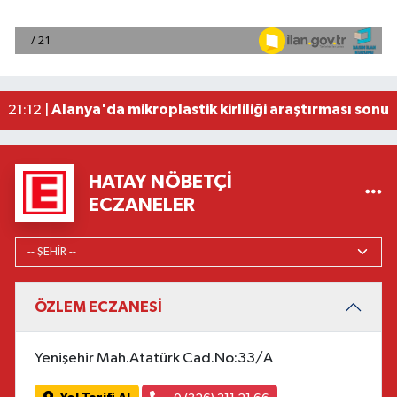
2026 Air Badminton Türkiye Şampiyonası, Ala
22:44 |
Cumhurbaşkanı Erdoğan, yarın Suudi Arabistan'a
22:31 |
Beşiktaş Çekya'dan İstanbul'a avantajlı dönüyo
22:31 |
Alanya'da mikroplastik kirliliği araştırması sonuç
21:12 |
Manavgat'ta kuyuya düşen çocuk itfaiye ekipleri
23:57 |
HATAY NÖBETÇI
ECZANELER
ÖZLEM ECZANESİ
Yenişehir Mah.Atatürk Cad.No:33/A