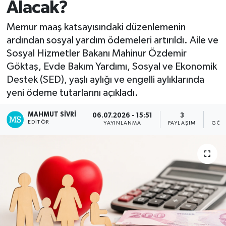
Alacak?
Spor
Memur maaş katsayısındaki düzenlemenin
ardından sosyal yardım ödemeleri artırıldı. Aile ve
Teknoloji
Sosyal Hizmetler Bakanı Mahinur Özdemir
Göktaş, Evde Bakım Yardımı, Sosyal ve Ekonomik
Yaşam
Destek (SED), yaşlı aylığı ve engelli aylıklarında
yeni ödeme tutarlarını açıkladı.
MAHMUT SIVRI
06.07.2026 - 15:51
3
2
EDITÖR
YAYINLANMA
PAYLAŞIM
GÖS