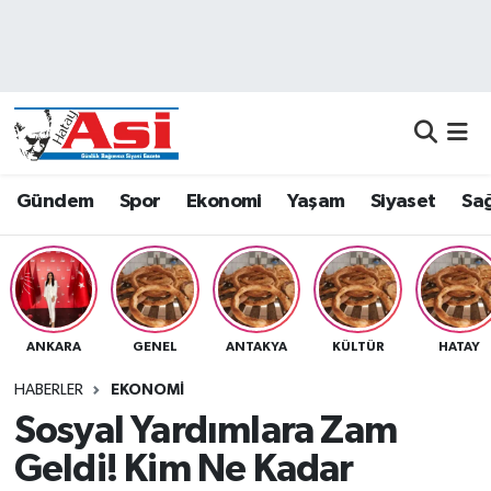
Asayiş
Nöbetçi Eczaneler
Dünya
Hava Durumu
Eğitim
Namaz Vakitleri
Gündem
Spor
Ekonomi
Yaşam
Siyaset
Sağ
Ekonomi
Trafik Durumu
Gündem
Süper Lig Puan Durumu ve Fikstür
ANKARA
GENEL
ANTAKYA
KÜLTÜR
HATAY
Magazin
Tüm Manşetler
HABERLER
EKONOMI
Sağlık
Son Dakika Haberleri
Sosyal Yardımlara Zam
Geldi! Kim Ne Kadar
Siyaset
Haber Arşivi