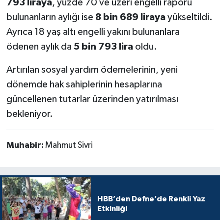
793 liraya
, yüzde 70 ve üzeri engelli raporu
bulunanların aylığı ise
8 bin 689 liraya
yükseltildi.
Ayrıca 18 yaş altı engelli yakını bulunanlara
ödenen aylık da
5 bin 793 lira
oldu.
Artırılan sosyal yardım ödemelerinin, yeni
dönemde hak sahiplerinin hesaplarına
güncellenen tutarlar üzerinden yatırılması
bekleniyor.
Muhabir:
Mahmut Sivri
HBB’den Defne’de Renkli Yaz
Etkinliği