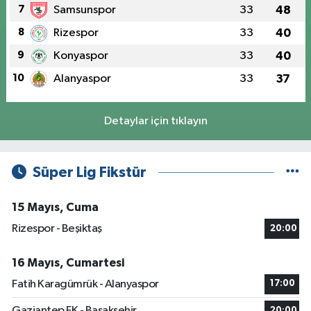
7
Samsunspor
33
48
8
Rizespor
33
40
9
Konyaspor
33
40
10
Alanyaspor
33
37
Detaylar için tıklayın
Süper Lig Fikstür
15 Mayıs, Cuma
Rizespor - Beşiktaş
20:00
16 Mayıs, Cumartesi
Fatih Karagümrük - Alanyaspor
17:00
Gaziantep FK - Başakşehir
20:00