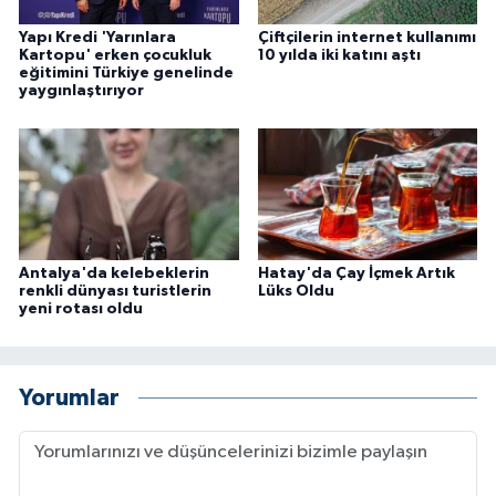
Yapı Kredi 'Yarınlara
Çiftçilerin internet kullanımı
Kartopu' erken çocukluk
10 yılda iki katını aştı
eğitimini Türkiye genelinde
yaygınlaştırıyor
Antalya'da kelebeklerin
Hatay'da Çay İçmek Artık
renkli dünyası turistlerin
Lüks Oldu
yeni rotası oldu
Yorumlar