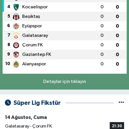
4
Kocaelispor
0
0
5
Beşiktaş
0
0
6
Eyüpspor
0
0
7
Galatasaray
0
0
8
Çorum FK
0
0
9
Gaziantep FK
0
0
10
Alanyaspor
0
0
Detaylar için tıklayın
Süper Lig Fikstür
14 Ağustos, Cuma
Galatasaray - Çorum FK
21:30