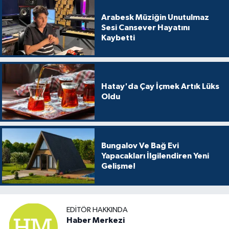
Arabesk Müziğin Unutulmaz
Sesi Cansever Hayatını
Kaybetti
Hatay'da Çay İçmek Artık Lüks
Oldu
Bungalov Ve Bağ Evi
Yapacakları İlgilendiren Yeni
Gelişme!
EDITÖR HAKKINDA
Haber Merkezi