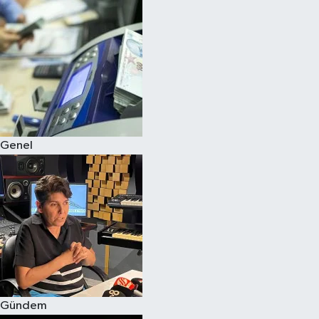
Spor
Teknoloji
Yaşam
Genel
Gündem