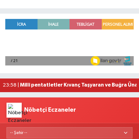
Adana'da helikopter destekli 'huzur ve güven' 
01:06 |
Mersin'de uyuşturucu operasyonunda 190 gram e
00:39 |
Adana'da silahlı saldırıda 3 kişi yaralandı
00:05 |
Fransa'dan iade edilen tarihi eserler Şam Kalesi
23:59 |
Milli pentatletler Kıvanç Taşyaran ve Buğra Üna
23:58 |
Nöbetçi Eczaneler