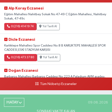
Alp Koray Eczanesi
Eğitim Mahallesi Nahitbey Sokak No:47-49 C Eğitim Mahallesi, Nahitbey
Sokak, 47-49c
0 (216) 414 19 74
Yol Tarifi Al
Dicle Eczanesi
Karlıktepe Mahallesi Spor Caddesi No:8 B KARLIKTEPE MAHALLESİ SPOR
CADDESİ,ESKİ STADYUM KARŞISI
0 (216) 473 37 80
Yol Tarifi Al
Doğan Eczanesi
Barbaros Mahallesi Barbaros Caddesi No:223 A Paladium AVM aşağısı,
Mersinli Ciğerci Apo ve 32. Noter arası
Tüm Nöbetçi Eczaneler
0 (216) 315 64 48
Yol Tarifi Al
Mali Eczanesi
HATAY
09.08.2026
Merkez Mahallesi Tüloğlu Sokak No:4 A REŞİTPAŞACADDESİ QNB BANK
SONRAKI VAKTE KALAN