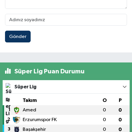
Gönder
Süper Lig Puan Durumu
Süper Lig
#
Takım
O
P
1
Amed
0
0
2
Erzurumspor FK
0
0
3
Başakşehir
0
0