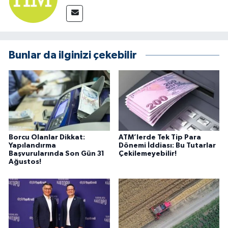
Bunlar da ilginizi çekebilir
Borcu Olanlar Dikkat:
ATM’lerde Tek Tip Para
Yapılandırma
Dönemi İddiası: Bu Tutarlar
Başvurularında Son Gün 31
Çekilemeyebilir!
Ağustos!