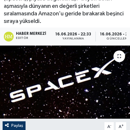
aşmasıyla dünyanın en değerli şirketleri
sıralamasında Amazon'u geride bırakarak beşinci
sıraya yükseldi.
HABER MERKEZI
16.06.2026 - 22:33
16.06.2026 - 2
EDITÖR
YAYINLANMA
GÜNCELLEM
Paylaş
-
+
A
A