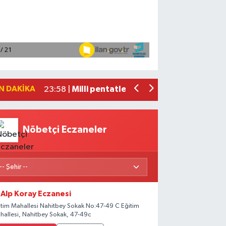
Adana'da helikopter destekli 'huzur v
01:06 |
Mersin'de uyuşturucu operasyonunda 1
00:39 |
Adana'da silahlı saldırıda 3 kişi yaral
00:05 |
Fransa'dan iade edilen tarihi eserler 
23:59 |
N DAKIKA
Milli pentatletler Kıvanç Taşyaran ve
23:58 |
Nöbetçi Eczaneler
Alp Koray Eczanesi
itim Mahallesi Nahitbey Sokak No:47-49 C Eğitim
hallesi, Nahitbey Sokak, 47-49c