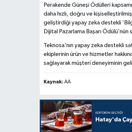
Perakende Güneşi Ödülleri kapsamın
daha hızlı, doğru ve kişiselleştiril
geliştirdiği yapay zeka destekli 'Bilg
Dijital Pazarlama Başarı Ödülü'nün s
Teknosa'nın yapay zeka destekli sa
ekiplerinin ürün ve hizmetler hakkınd
sağlayarak müşteri deneyiminin geli
Kaynak:
AA
EDITÖRÜN SEÇTIĞI
Hatay'da Çay