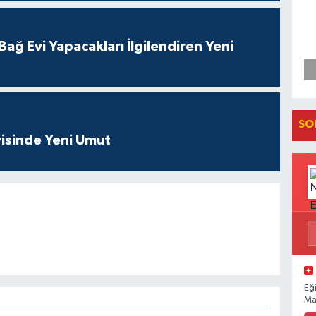
ağ Evi Yapacakları İlgilendiren Yeni
SO
isinde Yeni Umut
Eğ
Ma