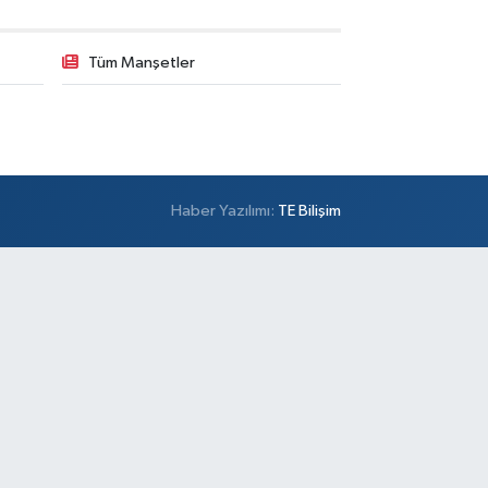
0 (501) 100 74 63
Yol Tarifi Al
Tüm Manşetler
Alper Eczanesi
şemsettin Mahallesi Petrol Yolu Caddesi Birgül
kak,No:34 A
0 (532) 137 55 01
Yol Tarifi Al
Haber Yazılımı:
TE Bilişim
Metro Atakent Eczanesi
akent Mahallesi Reşitpaşa Caddesi 73 D ATAKENT
NERCİ CELAL USTA VE ZİGANA DÜĞÜN
LONUNUN YANI
0 (216) 461 51 71
Yol Tarifi Al
Sezgin Eczanesi
mer Mahallesi Prof. Turan Güneş Caddesi 57 AA
0 (506) 740 60 23
Yol Tarifi Al
Meydan Eczanesi