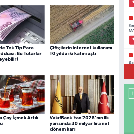
Ka
MA
e Tek Tip Para
Çiftçilerin internet kullanımı
ddiası: Bu Tutarlar
10 yılda iki katını aştı
yebilir!
Ba
Pa
No
Me
RE
DE
 Çay İçmek Artık
VakıfBank'tan 2026'nın ilk
du
yarısında 30 milyar lira net
dönem karı