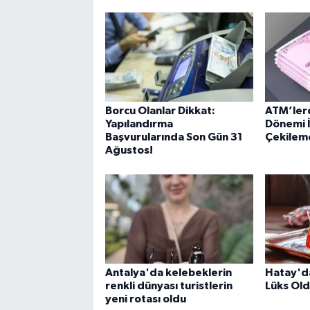
Borcu Olanlar Dikkat:
ATM’lerd
Yapılandırma
Dönemi İ
Başvurularında Son Gün 31
Çekileme
Ağustos!
Antalya'da kelebeklerin
Hatay'da
renkli dünyası turistlerin
Lüks Ol
yeni rotası oldu