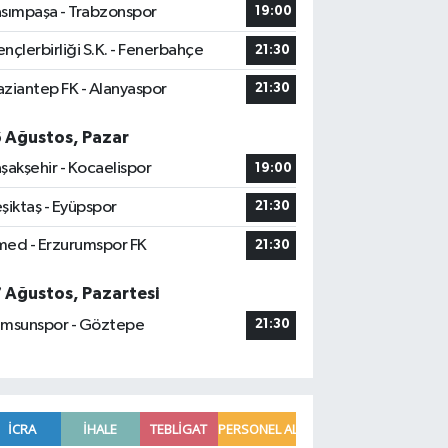
sımpaşa - Trabzonspor
19:00
nçlerbirliği S.K. - Fenerbahçe
21:30
ziantep FK - Alanyaspor
21:30
6 Ağustos, Pazar
şakşehir - Kocaelispor
19:00
şiktaş - Eyüpspor
21:30
ed - Erzurumspor FK
21:30
7 Ağustos, Pazartesi
msunspor - Göztepe
21:30