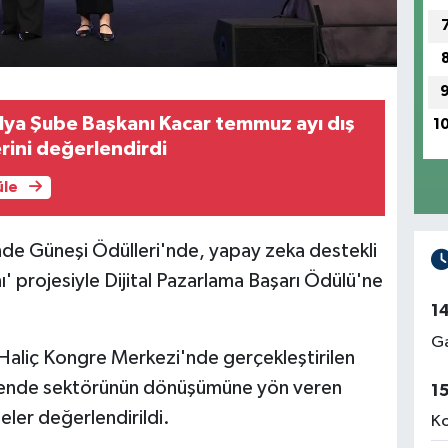
ya Şube Başkanı Kacar temmuz ayı dış
1
erini değerlendirdi
üle
de Güneşi Ödülleri'nde, yapay zeka destekli
nı' projesiyle Dijital Pazarlama Başarı Ödülü'ne
1
Ga
 Haliç Kongre Merkezi'nde gerçekleştirilen
kende sektörünün dönüşümüne yön veren
1
jeler değerlendirildi.
Ko