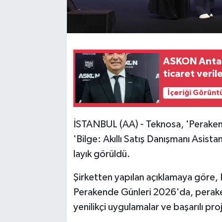
ASKON Antal
ticaret veril
İçeriği Görünt
İSTANBUL (AA) - Teknosa, 'Peraken
'Bilge: Akıllı Satış Danışmanı Asista
layık görüldü.
Şirketten yapılan açıklamaya göre,
Perakende Günleri 2026'da, pera
yenilikçi uygulamalar ve başarılı pro