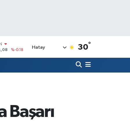
°
R
30
Hatay
36
%0.18
10
%0.32
N
1
%0.38
ALTIN
55
%0.03
00
%-14
IN
a Başarı
4,08
%-0.18