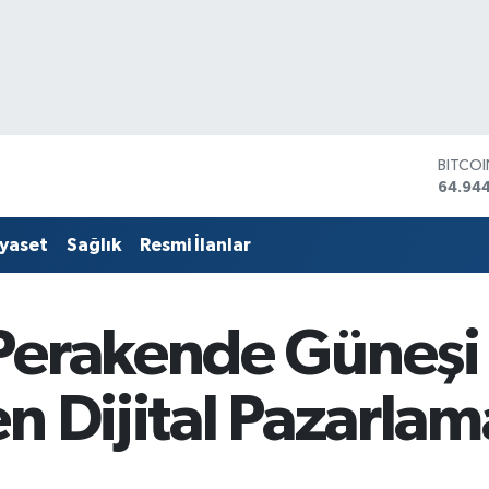
DOLA
47,74
EURO
55,25
iyaset
Sağlık
Resmi İlanlar
STERLİ
64,481
GRAM 
6660.
Perakende Güneşi
BİST1
13.779
BITCO
n Dijital Pazarlam
64.94