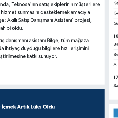
Ka
da, Teknosa'nın satış ekiplerinin müşterilere
miş hizmet sunmasını desteklemek amacıyla
Ge
e: Akıllı Satış Danışmanı Asistanı' projesi,
Ga
ahibi oldu.
1
tış danışmanı asistanı Bilge, tüm mağaza
Ba
a ihtiyaç duyduğu bilgilere hızlı erişimini
Be
ştirilmesine katkı sunuyor.
Am
1
Sa
 İçmek Artık Lüks Oldu