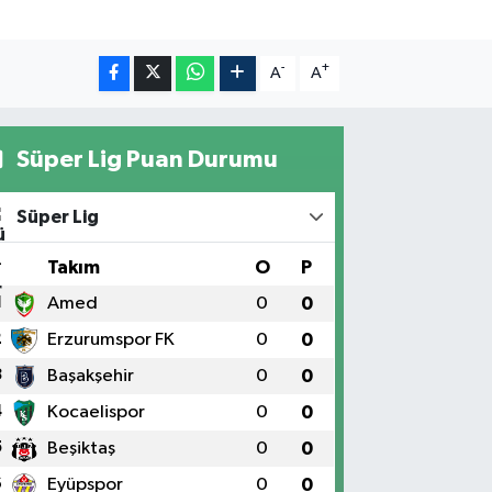
-
+
A
A
Süper Lig Puan Durumu
Süper Lig
#
Takım
O
P
1
Amed
0
0
2
Erzurumspor FK
0
0
3
Başakşehir
0
0
4
Kocaelispor
0
0
5
Beşiktaş
0
0
6
Eyüpspor
0
0