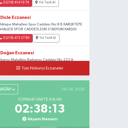
0 (216) 414 19 74
Yol Tarifi Al
Dicle Eczanesi
rlıktepe Mahallesi Spor Caddesi No:8 B KARLIKTEPE
HALLESİ SPOR CADDESİ,ESKİ STADYUM KARŞISI
0 (216) 473 37 80
Yol Tarifi Al
Doğan Eczanesi
rbaros Mahallesi Barbaros Caddesi No:223 A
ladium AVM aşağısı, Mersinli Ciğerci Apo ve 32.
Tüm Nöbetçi Eczaneler
ter arası
0 (216) 315 64 48
Yol Tarifi Al
HATAY
08.08.2026
Mali Eczanesi
SONRAKI VAKTE KALAN
rkez Mahallesi Tüloğlu Sokak No:4 A
02:38:12
ŞİTPAŞACADDESİ QNB BANK SOKAĞI REŞİTPAŞA
NİZKÖŞKLER SAĞLIK OCAĞI KARŞISI
Akşam Namazı
0 (532) 711 72 17
Yol Tarifi Al