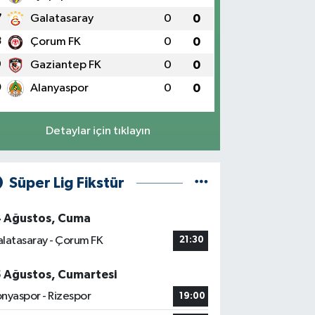
7
Galatasaray
0
0
8
Çorum FK
0
0
9
Gaziantep FK
0
0
0
Alanyaspor
0
0
Detaylar için tıklayın
Süper Lig Fikstür
4 Ağustos, Cuma
latasaray - Çorum FK
21:30
5 Ağustos, Cumartesi
nyaspor - Rizespor
19:00