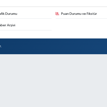
afik Durumu
Puan Durumu ve Fikstür
Ak
ber Arşivi
So
r.
At
DÖ
SA
Sü