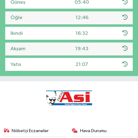
Güneş
05:40
Öğle
12:46
İkindi
16:32
Akşam
19:43
Yatsı
21:07
Nöbetçi Eczaneler
Hava Durumu