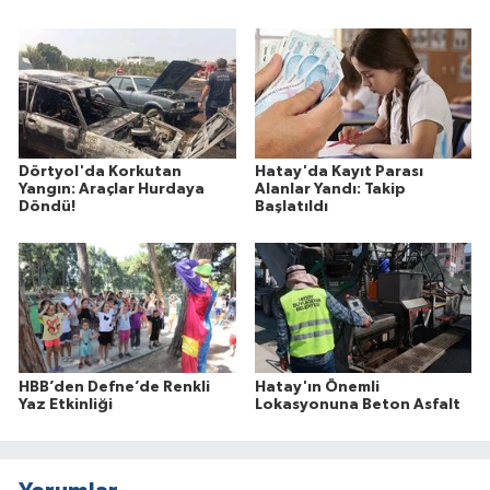
Dörtyol'da Korkutan
Hatay'da Kayıt Parası
Yangın: Araçlar Hurdaya
Alanlar Yandı: Takip
Döndü!
Başlatıldı
HBB’den Defne’de Renkli
Hatay'ın Önemli
Yaz Etkinliği
Lokasyonuna Beton Asfalt