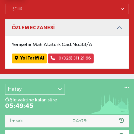
ÖZLEM ECZANESİ
Yenişehir Mah.Atatürk Cad.No:33/A
Yol Tarifi Al
0 (326) 311 21 66
Hatay
Öğle vaktine kalan süre
05:49:44
İmsak
04:09