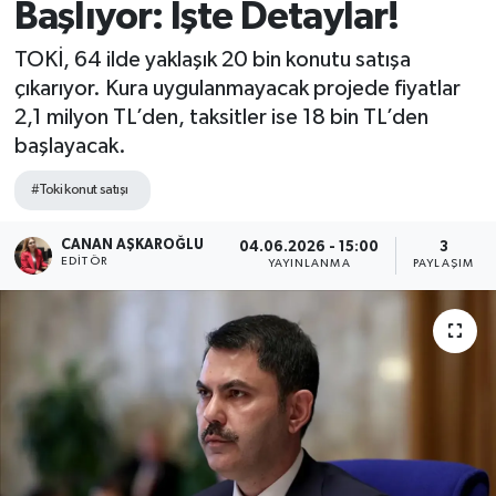
Başlıyor: İşte Detaylar!
Spor
TOKİ, 64 ilde yaklaşık 20 bin konutu satışa
çıkarıyor. Kura uygulanmayacak projede fiyatlar
Teknoloji
2,1 milyon TL’den, taksitler ise 18 bin TL’den
başlayacak.
Yaşam
#Toki konut satışı
CANAN AŞKAROĞLU
04.06.2026 - 15:00
3
EDITÖR
YAYINLANMA
PAYLAŞIM