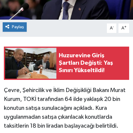
Paylaş
-
+
A
A
Huzurevine Giriş
Şartları Değişti: Yaş
Sınırı Yükseltildi!
Çevre, Şehircilik ve İklim Değişikliği Bakanı Murat
Kurum, TOKİ tarafından 64 ilde yaklaşık 20 bin
konutun satışa sunulacağını açıkladı. Kura
uygulanmadan satışa çıkarılacak konutlarda
taksitlerin 18 bin liradan başlayacağı belirtildi.