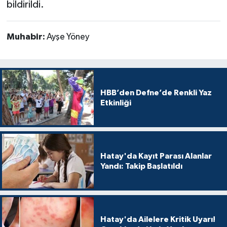
bildirildi.
Muhabir:
Ayşe Yöney
HBB’den Defne’de Renkli Yaz
Etkinliği
Hatay'da Kayıt Parası Alanlar
Yandı: Takip Başlatıldı
Hatay'da Ailelere Kritik Uyarı!