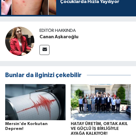
Çocuklarda Hızla Yayılıyor
EDITÖR HAKKINDA
Canan Aşkaroğlu
Bunlar da ilginizi çekebilir
Mersin’de Korkutan
HATAY ÜRETİM, ORTAK AKIL
Deprem!
VE GÜÇLÜ İŞ BİRLİĞİYLE
AYAĞA KALKIYOR!