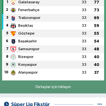
1
Galatasaray
33
77
2
Fenerbahçe
33
73
3
Trabzonspor
33
69
4
Beşiktaş
33
59
5
Göztepe
33
55
6
Başakşehir
33
54
7
Samsunspor
33
48
8
Rizespor
33
40
9
Konyaspor
33
40
10
Alanyaspor
33
37
Detaylar için tıklayın
Süper Lig Fikstür