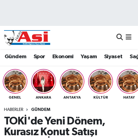
Asayiş
Nöbetçi Eczaneler
Dünya
Hava Durumu
Eğitim
Namaz Vakitleri
Gündem
Spor
Ekonomi
Yaşam
Siyaset
Sağ
Ekonomi
Trafik Durumu
Gündem
Süper Lig Puan Durumu ve Fikstür
GENEL
ANKARA
ANTAKYA
KÜLTÜR
HATAY
Magazin
Tüm Manşetler
HABERLER
GÜNDEM
Sağlık
Son Dakika Haberleri
TOKİ'de Yeni Dönem,
Kurasız Konut Satışı
Siyaset
Haber Arşivi