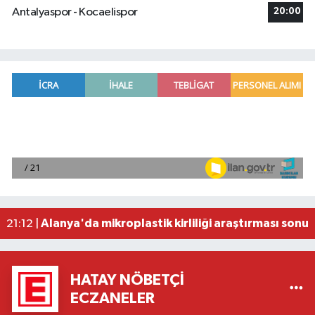
Antalyaspor - Kocaelispor
20:00
Manavgat'ta kuyuya düşen çocuk itfaiye ekipleri
23:57 |
2026 Air Badminton Türkiye Şampiyonası, Ala
22:44 |
Cumhurbaşkanı Erdoğan, yarın Suudi Arabistan'a
22:31 |
Beşiktaş Çekya'dan İstanbul'a avantajlı dönüyo
22:31 |
Alanya'da mikroplastik kirliliği araştırması sonuç
21:12 |
HATAY NÖBETÇI
ECZANELER