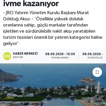
ivme kazanıyor
Spor
- JRO Yatırım Yönetim Kurulu Başkanı Murat
Göktuğ Aksu: - 'Özellikle yüksek doluluk
Teknoloji
oranlarına sahip, güçlü markalar tarafından
işletilen ve sürdürülebilir nakit akışı yaratabilen
Yaşam
turizm tesisleri önemli bir yatırım kategorisi haline
geliyor'
HABER MERKEZI
08.06.2026 - 16:59
08.06.2026 - 1
EDITÖR
YAYINLANMA
GÜNCELLEM