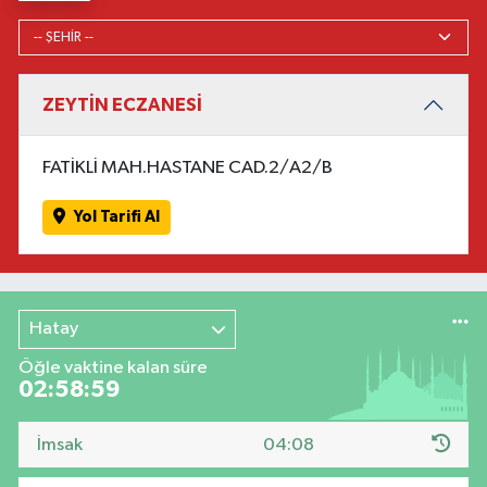
ZEYTİN ECZANESİ
FATİKLİ MAH.HASTANE CAD.2/A2/B
Yol Tarifi Al
Hatay
Öğle vaktine kalan süre
02:58:58
İmsak
04:08