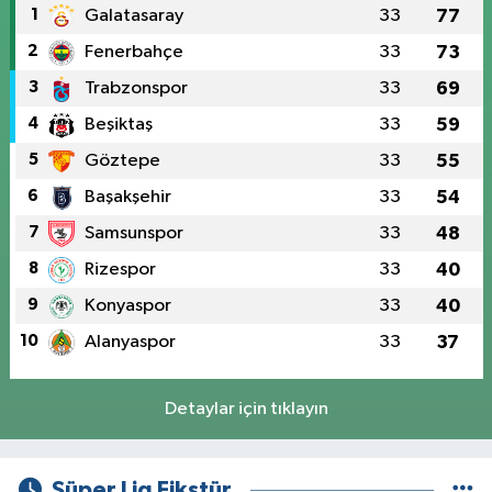
1
Galatasaray
33
77
2
Fenerbahçe
33
73
3
Trabzonspor
33
69
4
Beşiktaş
33
59
5
Göztepe
33
55
6
Başakşehir
33
54
7
Samsunspor
33
48
8
Rizespor
33
40
9
Konyaspor
33
40
10
Alanyaspor
33
37
Detaylar için tıklayın
Süper Lig Fikstür