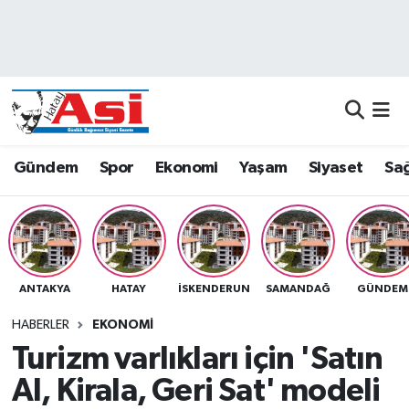
Asayiş
Nöbetçi Eczaneler
Dünya
Hava Durumu
Eğitim
Namaz Vakitleri
Gündem
Spor
Ekonomi
Yaşam
Siyaset
Sağ
Ekonomi
Trafik Durumu
Gündem
Süper Lig Puan Durumu ve Fikstür
ANTAKYA
HATAY
İSKENDERUN
SAMANDAĞ
GÜNDEM
Magazin
Tüm Manşetler
HABERLER
EKONOMI
Sağlık
Son Dakika Haberleri
Turizm varlıkları için 'Satın
Al, Kirala, Geri Sat' modeli
Siyaset
Haber Arşivi