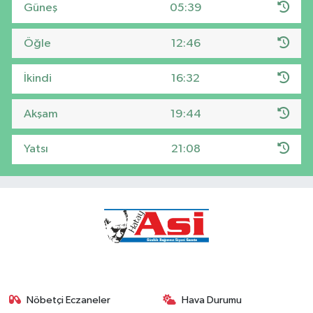
Güneş
05:39
Öğle
12:46
İkindi
16:32
Akşam
19:44
Yatsı
21:08
Nöbetçi Eczaneler
Hava Durumu