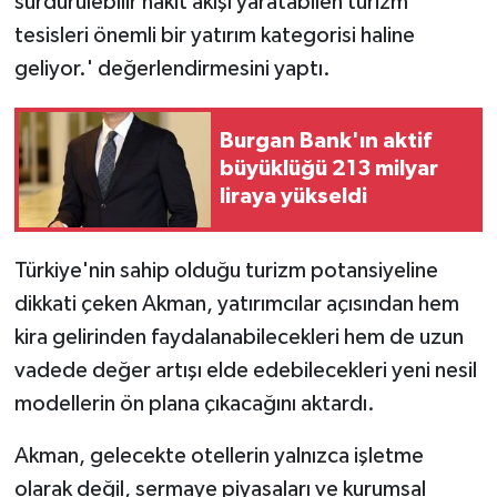
sürdürülebilir nakit akışı yaratabilen turizm
tesisleri önemli bir yatırım kategorisi haline
geliyor.' değerlendirmesini yaptı.
Burgan Bank'ın aktif
büyüklüğü 213 milyar
liraya yükseldi
Türkiye'nin sahip olduğu turizm potansiyeline
dikkati çeken Akman, yatırımcılar açısından hem
kira gelirinden faydalanabilecekleri hem de uzun
vadede değer artışı elde edebilecekleri yeni nesil
modellerin ön plana çıkacağını aktardı.
Akman, gelecekte otellerin yalnızca işletme
olarak değil, sermaye piyasaları ve kurumsal