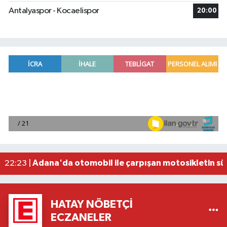
Antalyaspor - Kocaelispor
20:00
Bosna-Hersek'ten yola çıkan 'Filistin Konvoyu' 
08:26 |
Fenerbahçe, avantaj elde etti
23:49 |
Hataylıların Beklediği Haber Geldi: TOKİ Konut 
22:58 |
Antalya'da 89 yaşındaki kişi evinde ölü bulundu
22:47 |
Adana'da otomobil ile çarpışan motosikletin sü
22:23 |
HATAY NÖBETÇI
ECZANELER