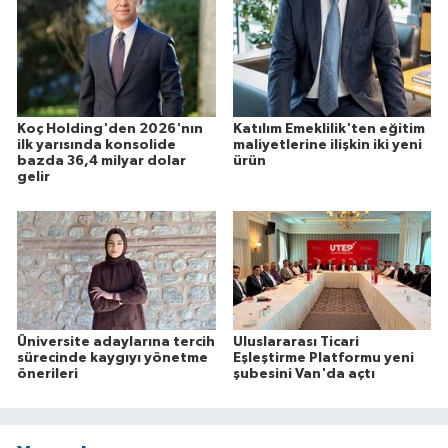
Koç Holding'den 2026'nın
Katılım Emeklilik'ten eğitim
ilk yarısında konsolide
maliyetlerine ilişkin iki yeni
bazda 36,4 milyar dolar
ürün
gelir
Üniversite adaylarına tercih
Uluslararası Ticari
sürecinde kaygıyı yönetme
Eşleştirme Platformu yeni
önerileri
şubesini Van'da açtı