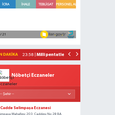
Adana'da helikopter destekli 'huzur v
01:06 |
Mersin'de uyuşturucu operasyonunda 1
00:39 |
Adana'da silahlı saldırıda 3 kişi yaral
00:05 |
Fransa'dan iade edilen tarihi eserler 
23:59 |
N DAKIKA
Milli pentatletler Kıvanç Taşyaran ve
23:58 |
Nöbetçi Eczaneler
Cadde Selimpaşa Eczanesi
limpaşa Mahallesi 203. Caddesi No:28 BA