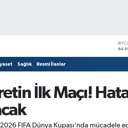
DOL
47,7
EUR
55,2
iyaset
Sağlık
Resmi İlanlar
STER
64,4
GRAM
6660
sretin İlk Maçı! Ha
BİST
13.7
BITC
acak
64.9
 2026 FIFA Dünya Kupası’nda mücadele ede