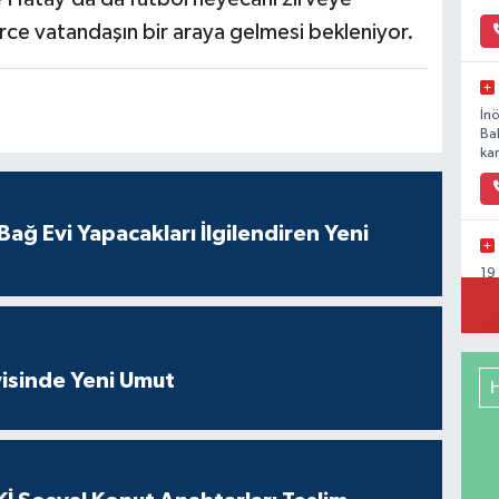
erce vatandaşın bir araya gelmesi bekleniyor.
İn
Ba
kar
ağ Evi Yapacakları İlgilendiren Yeni
19
Ka
isinde Yeni Umut
Ya
Mu
Ca
So