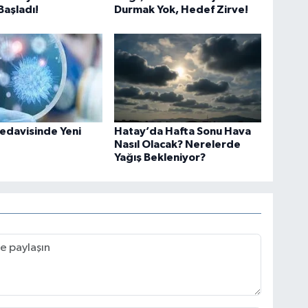
Ve
aşladı!
Durmak Yok, Hedef Zirve!
AŞ
Çe
No
edavisinde Yeni
Hatay’da Hafta Sonu Hava
Nasıl Olacak? Nerelerde
Yağış Bekleniyor?
Os
Dur
kar
Akş
Ak
Su
Kar