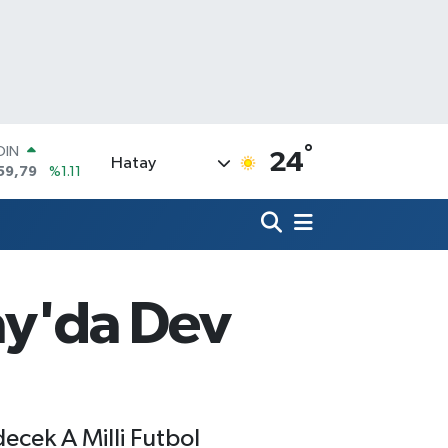
°
AR
24
Hatay
436
%0.18
O
510
%0.32
LİN
811
%0.38
 ALTIN
.55
%0.03
tay'da Dev
100
79
%-14
OIN
59,79
%1.11
cek A Milli Futbol