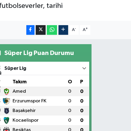
utbolseverler, tarihi
-
+
A
A
Süper Lig Puan Durumu
Süper Lig
#
Takım
O
P
1
Amed
0
0
2
Erzurumspor FK
0
0
3
Başakşehir
0
0
4
Kocaelispor
0
0
5
Beşiktaş
0
0