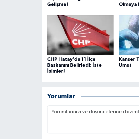
Gelişme!
Olmaya B
CHP Hatay’da 11 İlçe
Kanser T
Başkanını Belirledi: İşte
Umut
İsimler!
Yorumlar