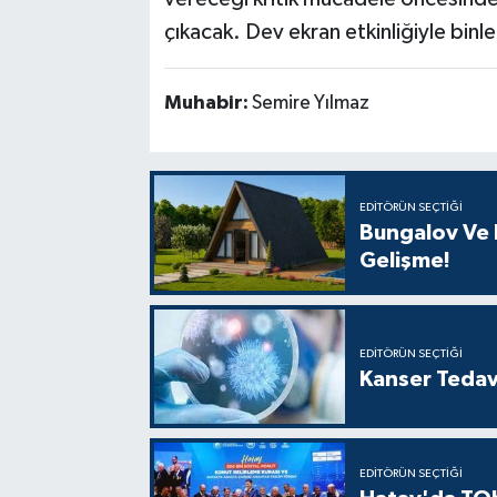
çıkacak. Dev ekran etkinliğiyle binl
Muhabir:
Semire Yılmaz
EDITÖRÜN SEÇTIĞI
Bungalov Ve B
Gelişme!
EDITÖRÜN SEÇTIĞI
Kanser Tedav
EDITÖRÜN SEÇTIĞI