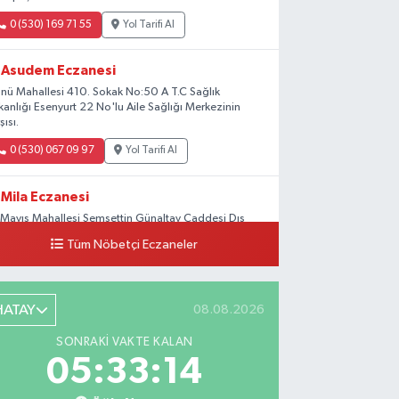
0 (530) 169 71 55
Yol Tarifi Al
Asudem Eczanesi
önü Mahallesi 410. Sokak No:50 A T.C Sağlık
kanlığı Esenyurt 22 No'lu Aile Sağlığı Merkezinin
şısı.
0 (530) 067 09 97
Yol Tarifi Al
Mila Eczanesi
 Mayıs Mahallesi Şemsettin Günaltay Caddesi Dış
pı No:168-170 G No:29
Tüm Nöbetçi Eczaneler
0 (216) 514 23 73
Yol Tarifi Al
Kasımpaşa Eczanesi
HATAY
08.08.2026
hya Kahya Mahallesi Kasımpaşa Bostanı Sokak 18A
SONRAKI VAKTE KALAN
tfak Ekipmanları Satan Dükkanların Olduğu
05:33:13
ddede Denizbank'ın Karşısı, Albaraka'nın
kağında