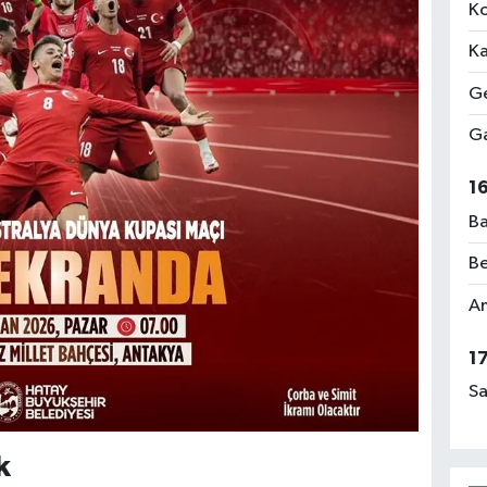
Ko
Ka
Ge
Ga
1
Ba
Be
Am
1
Sa
k