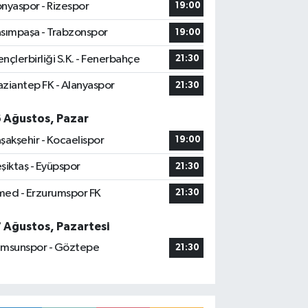
nyaspor - Rizespor
19:00
sımpaşa - Trabzonspor
19:00
nçlerbirliği S.K. - Fenerbahçe
21:30
ziantep FK - Alanyaspor
21:30
6 Ağustos, Pazar
şakşehir - Kocaelispor
19:00
şiktaş - Eyüpspor
21:30
ed - Erzurumspor FK
21:30
7 Ağustos, Pazartesi
msunspor - Göztepe
21:30