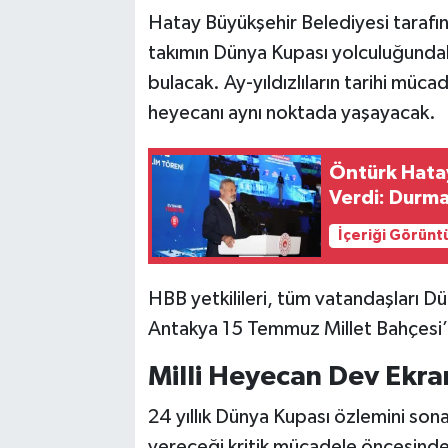
Hatay Büyükşehir Belediyesi tarafın
takımın Dünya Kupası yolculuğundaki i
bulacak. Ay-yıldızlıların tarihi müca
heyecanı aynı noktada yaşayacak.
Öntürk Hatay
Verdi: Durma
İçeriği Görünt
HBB yetkilileri, tüm vatandaşları D
Antakya 15 Temmuz Millet Bahçesi’
Milli Heyecan Dev Ekr
24 yıllık Dünya Kupası özlemini sona
vereceği kritik mücadele öncesinde