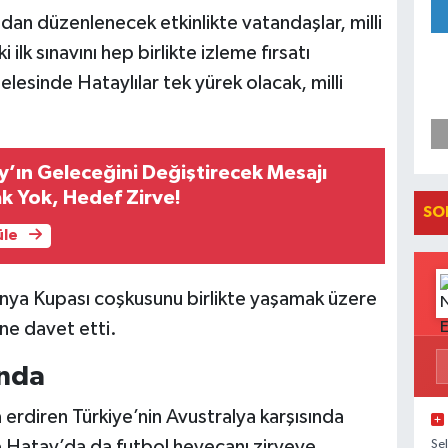
dan düzenlenecek etkinlikte vatandaşlar, milli
lk sınavını hep birlikte izleme fırsatı
delesinde Hataylılar tek yürek olacak, milli
’ın Geleceğini Değiştirecek Mesajı
k Yok, Hedef Zirve!
SO
üle
ünya Kupası coşkusunu birlikte yaşamak üzere
ne davet etti.
anda
 erdiren Türkiye’nin Avustralya karşısında
 Hatay’da da futbol heyecanı zirveye
Se