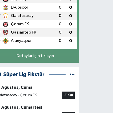
6
Eyüpspor
0
0
7
Galatasaray
0
0
8
Çorum FK
0
0
9
Gaziantep FK
0
0
0
Alanyaspor
0
0
Detaylar için tıklayın
Süper Lig Fikstür
4 Ağustos, Cuma
latasaray - Çorum FK
21:30
5 Ağustos, Cumartesi