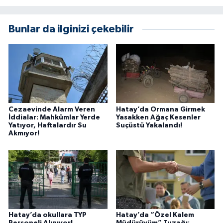
Bunlar da ilginizi çekebilir
Cezaevinde Alarm Veren
Hatay’da Ormana Girmek
İddialar: Mahkûmlar Yerde
Yasakken Ağaç Kesenler
Yatıyor, Haftalardır Su
Suçüstü Yakalandı!
Akmıyor!
Hatay’da okullara TYP
Hatay’da “Özel Kalem