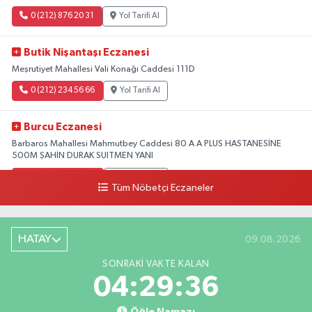
0 (212) 876 20 31
Yol Tarifi Al
Butik Nişantaşı Eczanesi
Meşrutiyet Mahallesi Vali Konağı Caddesi 111D
0 (212) 234 56 66
Yol Tarifi Al
Burcu Eczanesi
Barbaros Mahallesi Mahmutbey Caddesi 80 A A PLUS HASTANESİNE
500M ŞAHİN DURAK SUITMEN YANI
0 (212) 552 25 29
Yol Tarifi Al
Tüm Nöbetçi Eczaneler
Tuna Tillo Eczanesi
Akşemsettin Mahallesi Akdeniz Caddesi No:12 A 41.01948179055185,
HATAY
09.08.2026
28.946705949073934
SONRAKI VAKTE KALAN
0 (212) 635 03 83
Yol Tarifi Al
04:29:36
Tersane İstanbul Eczanesi
Öğle Namazı