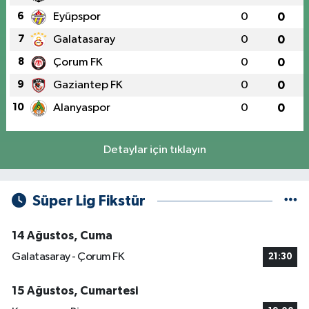
6
Eyüpspor
0
0
7
Galatasaray
0
0
8
Çorum FK
0
0
9
Gaziantep FK
0
0
10
Alanyaspor
0
0
Detaylar için tıklayın
Süper Lig Fikstür
14 Ağustos, Cuma
Galatasaray - Çorum FK
21:30
15 Ağustos, Cumartesi