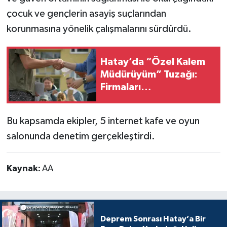
çocuk ve gençlerin asayiş suçlarından
korunmasına yönelik çalışmalarını sürdürdü.
Hatay’da “Özel Kalem
Müdürüyüm” Tuzağı:
Firmaları
Dolandırıyorlar!
Bu kapsamda ekipler, 5 internet kafe ve oyun
salonunda denetim gerçekleştirdi.
Kaynak:
AA
Deprem Sonrası Hatay’a Bir