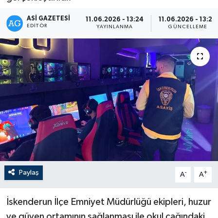
ASI GAZETESI
11.06.2026 - 13:24
11.06.2026 - 13:26
EDITÖR
YAYINLANMA
GÜNCELLEME
Paylaş
-
+
A
A
İskenderun İlçe Emniyet Müdürlüğü ekipleri, huzur
ve güven ortamının sağlanması ile okul çağındaki