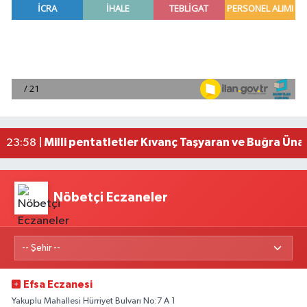
Adana'da helikopter destekli 'huzur ve güven' 
01:06 |
Mersin'de uyuşturucu operasyonunda 190 gram e
00:39 |
Adana'da silahlı saldırıda 3 kişi yaralandı
00:05 |
Fransa'dan iade edilen tarihi eserler Şam Kalesi
23:59 |
Milli pentatletler Kıvanç Taşyaran ve Buğra Üna
23:58 |
Nöbetçi Eczaneler
Efsa Eczanesi
Yakuplu Mahallesi Hürriyet Bulvarı No:7 A 1