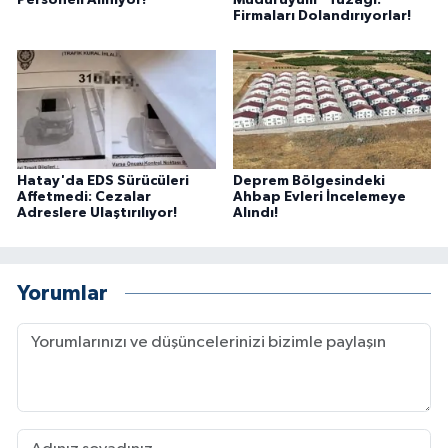
Personeli Alınıyor!
Müdürüyüm” Tuzağı:
Firmaları Dolandırıyorlar!
Hatay'da EDS Sürücüleri
Deprem Bölgesindeki
Affetmedi: Cezalar
Ahbap Evleri İncelemeye
Adreslere Ulaştırılıyor!
Alındı!
Yorumlar