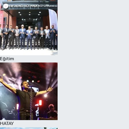
Spor
Teknoloji
Yaşam
Eğitim
HATAY