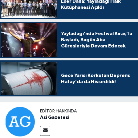
Eser Daha: Yayladağı Halk
Kütüphanesi Açıldı
Yayladağı’nda Festival Kıraç’la
Başladı, Bugün Aba
Güreşleriyle Devam Edecek
Gece Yarısı Korkutan Deprem:
Hatay’da da Hissedildi!
EDITÖR HAKKINDA
Asi Gazetesi