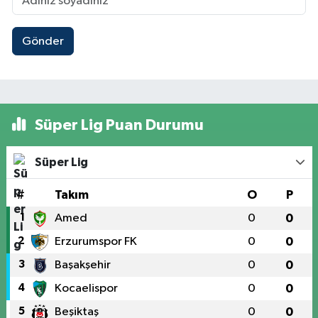
Gönder
Süper Lig Puan Durumu
Süper Lig
#
Takım
O
P
1
Amed
0
0
2
Erzurumspor FK
0
0
3
Başakşehir
0
0
4
Kocaelispor
0
0
5
Beşiktaş
0
0