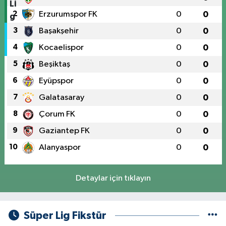
2
Erzurumspor FK
0
0
3
Başakşehir
0
0
4
Kocaelispor
0
0
5
Beşiktaş
0
0
6
Eyüpspor
0
0
7
Galatasaray
0
0
8
Çorum FK
0
0
9
Gaziantep FK
0
0
10
Alanyaspor
0
0
Detaylar için tıklayın
Süper Lig Fikstür