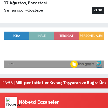
17 Ağustos, Pazartesi
Samsunspor - Göztepe
21:30
Adana'da helikopter destekli 'huzur ve güven' 
01:06 |
Mersin'de uyuşturucu operasyonunda 190 gram e
00:39 |
Adana'da silahlı saldırıda 3 kişi yaralandı
00:05 |
Fransa'dan iade edilen tarihi eserler Şam Kalesi
23:59 |
Milli pentatletler Kıvanç Taşyaran ve Buğra Üna
23:58 |
Nöbetçi Eczaneler