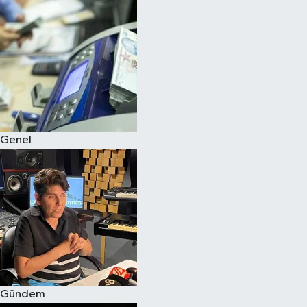
Spor
Teknoloji
Yaşam
Genel
Gündem