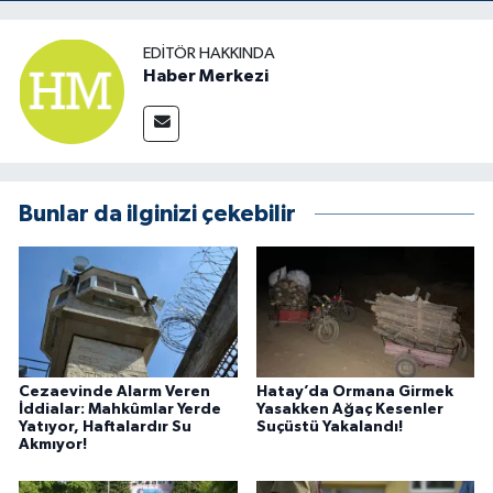
EDITÖR HAKKINDA
Haber Merkezi
Bunlar da ilginizi çekebilir
Cezaevinde Alarm Veren
Hatay’da Ormana Girmek
İddialar: Mahkûmlar Yerde
Yasakken Ağaç Kesenler
Yatıyor, Haftalardır Su
Suçüstü Yakalandı!
Akmıyor!