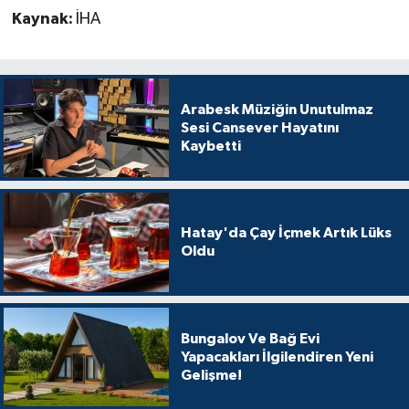
Kaynak:
İHA
Arabesk Müziğin Unutulmaz
Sesi Cansever Hayatını
Kaybetti
Hatay'da Çay İçmek Artık Lüks
Oldu
Bungalov Ve Bağ Evi
Yapacakları İlgilendiren Yeni
Gelişme!