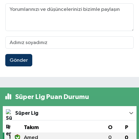
Gönder
Süper Lig Puan Durumu
Süper Lig
#
Takım
O
P
1
Amed
0
0