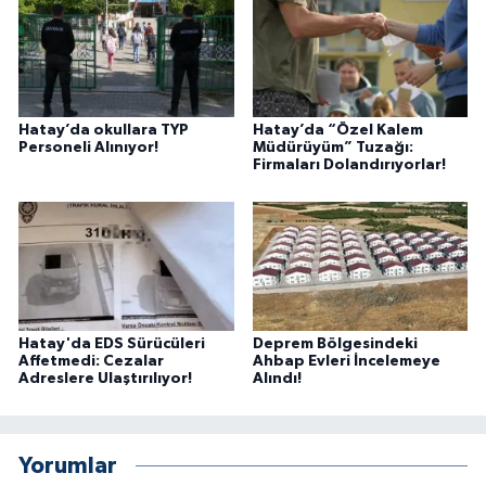
Hatay’da okullara TYP
Hatay’da “Özel Kalem
Personeli Alınıyor!
Müdürüyüm” Tuzağı:
Firmaları Dolandırıyorlar!
Hatay'da EDS Sürücüleri
Deprem Bölgesindeki
Affetmedi: Cezalar
Ahbap Evleri İncelemeye
Adreslere Ulaştırılıyor!
Alındı!
Yorumlar