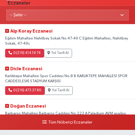
Alp Koray Eczanesi
Eğitim Mahallesi Nahitbey Sokak No:47-49 C Eğitim Mahallesi, Nahitbey
Sokak, 47-49c
0 (216) 414 19 74
Yol Tarifi Al
Dicle Eczanesi
Karlıktepe Mahallesi Spor Caddesi No:8 B KARLIKTEPE MAHALLESİ SPOR
CADDESİ,ESKİ STADYUM KARŞISI
0 (216) 473 37 80
Yol Tarifi Al
Doğan Eczanesi
Barbaros Mahallesi Barbaros Caddesi No:223 A Paladium AVM aşağısı,
Mersinli Ciğerci Apo ve 32. Noter arası
Tüm Nöbetçi Eczaneler
0 (216) 315 64 48
Yol Tarifi Al