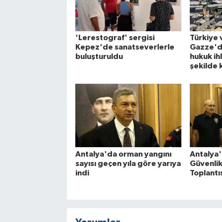
'Lerestograf' sergisi
Türkiye v
Kepez'de sanatseverlerle
Gazze'de
buluşturuldu
hukuk ihl
şekilde 
Antalya'da orman yangını
Antalya'
sayısı geçen yıla göre yarıya
Güvenlik
indi
Toplantıs