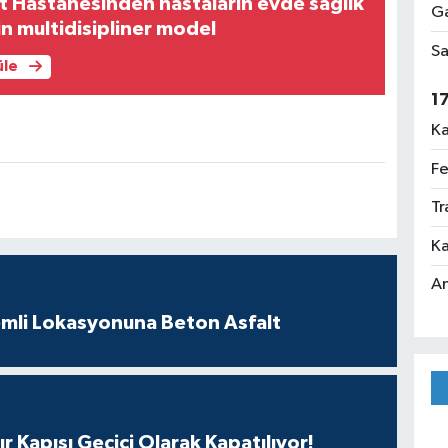
 Hastanesinden hastaların evde sağlık
Ga
in multidisipliner model
Sa
üle
1
Ka
Fe
Tr
Ka
An
mli Lokasyonuna Beton Asfalt
ır Kapısı Geçici Olarak Kapatılıyor!