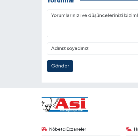
Yorumlar
Gönder
Nöbetçi Eczaneler
H