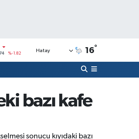
°
16
Hatay
20
%0.02
90
%0.19
N
80
%0.18
09000
%0.19
eki bazı kafe
0
,00
%0
N
74
%-1.82
selmesi sonucu kıyıdaki bazı