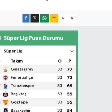
-
+
A
A
Süper Lig Puan Durumu
Süper Lig
#
Takım
O
P
1
Galatasaray
33
77
2
Fenerbahçe
33
73
3
Trabzonspor
33
69
4
Beşiktaş
33
59
5
Göztepe
33
55
6
Başakşehir
33
54