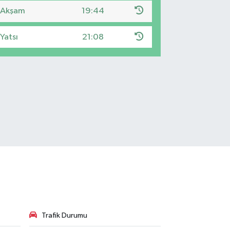
Akşam
19:44
Yatsı
21:08
Trafik Durumu