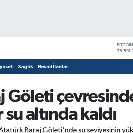
DOLAR
45,436
EURO
53,386
iyaset
Sağlık
Resmi İlanlar
STERLİ
61,603
G.ALTIN
6862,
j Göleti çevresind
BİST10
14.598
BITCOI
 su altında kaldı
79.591,
tatürk Baraj Göleti'nde su seviyesinin yük