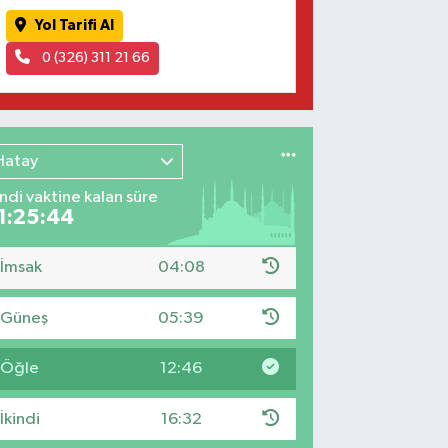
Yol Tarifi Al
0 (326) 311 21 66
Hatay
indi vaktine kalan süre
1:25:43
İmsak
04:08
Güneş
05:39
Öğle
12:46
İkindi
16:32