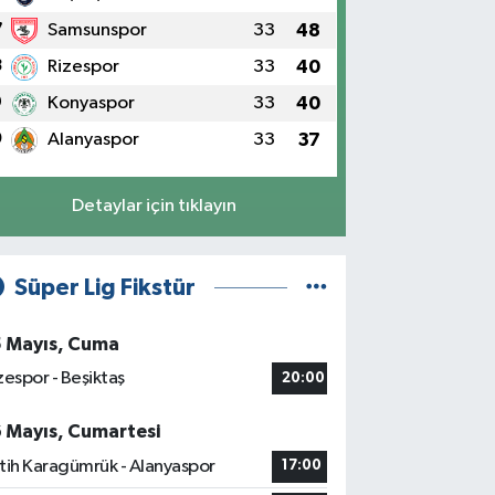
7
Samsunspor
33
48
8
Rizespor
33
40
9
Konyaspor
33
40
0
Alanyaspor
33
37
Detaylar için tıklayın
Süper Lig Fikstür
5 Mayıs, Cuma
zespor - Beşiktaş
20:00
6 Mayıs, Cumartesi
tih Karagümrük - Alanyaspor
17:00