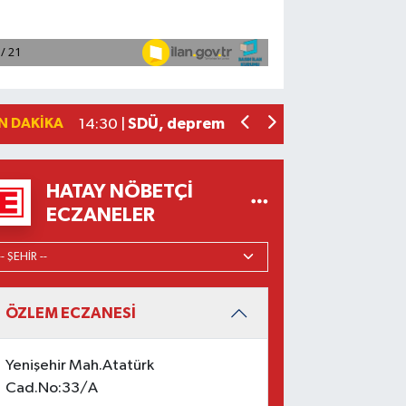
'Lerestograf' sergisi Kepez'de sanats
14:57 |
Türkiye ve 7 ülke, İsrail'in Gazze'deki s
14:54 |
Hayata veda eden ünlü isimler kültür-s
14:41 |
Orman yangınından etkilenen 5 ilde h
14:40 |
N DAKIKA
SDÜ, depremde ray burkulmalarını önley
14:30 |
HATAY NÖBETÇI
ECZANELER
ÖZLEM ECZANESİ
Yenişehir Mah.Atatürk
Cad.No:33/A