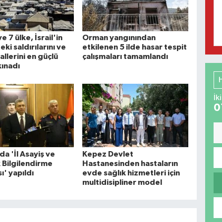
e 7 ülke, İsrail'in
Orman yangınından
ki saldırılarını ve
etkilenen 5 ilde hasar tespit
allerini en güçlü
çalışmaları tamamlandı
kınadı
İk
0
da 'İl Asayiş ve
Kepez Devlet
 Bilgilendirme
Hastanesinden hastaların
ı' yapıldı
evde sağlık hizmetleri için
multidisipliner model