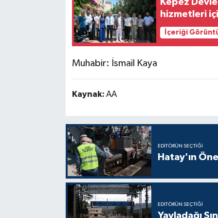
Kepez Devlet
hizmetleri iç
İçeriği Görünt
Muhabir: İsmail Kaya
Kaynak:
AA
EDITÖRÜN SEÇTIĞI
Hatay'ın Öne
EDITÖRÜN SEÇTIĞI
Yayladağı Sın