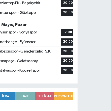
ziantep FK - Başakşehir
20:00
msunspor - Göztepe
20:00
7 Mayıs, Pazar
yserispor - Konyaspor
17:00
nerbahçe - Eyüpspor
20:00
abzonspor - Gençlerbirliği S.K.
20:00
sımpaşa - Galatasaray
20:00
talyaspor - Kocaelispor
20:00