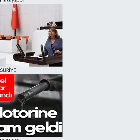
Hatayspor
SURİYE