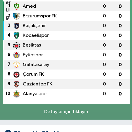
1
Amed
0
0
2
Erzurumspor FK
0
0
3
Başakşehir
0
0
4
Kocaelispor
0
0
5
Beşiktaş
0
0
6
Eyüpspor
0
0
7
Galatasaray
0
0
8
Çorum FK
0
0
9
Gaziantep FK
0
0
10
Alanyaspor
0
0
Detaylar için tıklayın