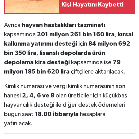
Kişi Hayatını Kaybetti
Ayrıca
hayvan hastalıkları tazminatı
kapsamında
201 milyon 261 bin 160 lira
,
kırsal
kalkınma yatırımı desteği
için
84 milyon 692
bin 350 lira
,
lisanslı depolarda ürün
depolama kira desteği
kapsamında ise
79
milyon 185 bin 620 lira
çiftçilere aktarılacak.
Kimlik numarası ve vergi kimlik numarasının son
hanesi
2, 4, 6 ve 8
olan üreticiler için küçükbaş
hayvancılık desteği ile diğer destek ödemeleri
bugün saat
18.00 itibarıyla
hesaplara
yatırılacak.