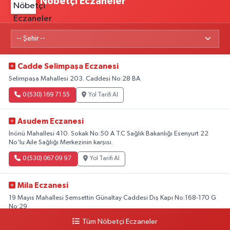
Nöbetçi Eczaneler
Cadde Selimpaşa Eczanesi
Selimpaşa Mahallesi 203. Caddesi No:28 BA
0 (530) 169 71 55
Yol Tarifi Al
Asudem Eczanesi
İnönü Mahallesi 410. Sokak No:50 A T.C Sağlık Bakanlığı Esenyurt 22
No'lu Aile Sağlığı Merkezinin karşısı.
0 (530) 067 09 97
Yol Tarifi Al
Mila Eczanesi
19 Mayıs Mahallesi Şemsettin Günaltay Caddesi Dış Kapı No:168-170 G
No:29
Tüm Nöbetçi Eczaneler
0 (216) 514 23 73
Yol Tarifi Al