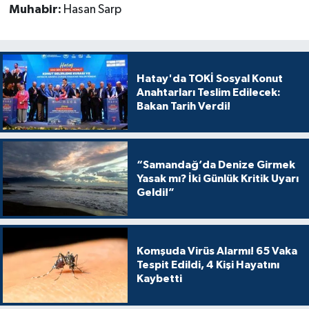
Muhabir:
Hasan Sarp
Hatay'da TOKİ Sosyal Konut
Anahtarları Teslim Edilecek:
Bakan Tarih Verdi!
“Samandağ’da Denize Girmek
Yasak mı? İki Günlük Kritik Uyarı
Geldi!”
Komşuda Virüs Alarmı! 65 Vaka
Tespit Edildi, 4 Kişi Hayatını
Kaybetti