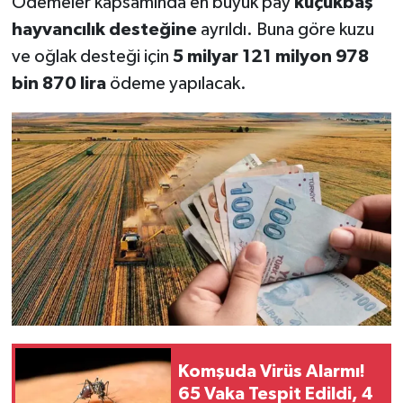
Ödemeler kapsamında en büyük pay
küçükbaş
hayvancılık desteğine
ayrıldı. Buna göre kuzu
ve oğlak desteği için
5 milyar 121 milyon 978
bin 870 lira
ödeme yapılacak.
Komşuda Virüs Alarmı!
65 Vaka Tespit Edildi, 4