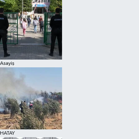
Spor
Teknoloji
Yaşam
Asayiş
HATAY