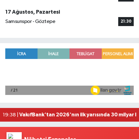
17 Ağustos, Pazartesi
Samsunspor - Göztepe
21:30
Antalya'da seyir halindeki otomobilde çıkan yang
21:03 |
Antalya'da apartman dairesinde çıkan yangında
20:05 |
Side Antik Kenti'nde düzenlenen AKMED Arkeol
19:56 |
VakıfBank'tan 2026'nın ilk yarısında 30 milyar l
19:38 |
'Kutuplarda Sıfır Atık' kitabı tanıtıldı
22:01 |