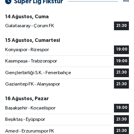
Süper Lig Fikstür
14 Ağustos, Cuma
Galatasaray - Çorum FK
21:30
15 Ağustos, Cumartesi
Konyaspor - Rizespor
19:00
Kasımpaşa - Trabzonspor
19:00
Gençlerbirliği S.K. - Fenerbahçe
21:30
Gaziantep FK - Alanyaspor
21:30
16 Ağustos, Pazar
Başakşehir - Kocaelispor
19:00
Beşiktaş - Eyüpspor
21:30
Amed - Erzurumspor FK
21:30