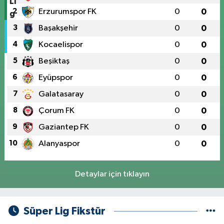
2
Erzurumspor FK
0
0
3
Başakşehir
0
0
4
Kocaelispor
0
0
5
Beşiktaş
0
0
6
Eyüpspor
0
0
7
Galatasaray
0
0
8
Çorum FK
0
0
9
Gaziantep FK
0
0
10
Alanyaspor
0
0
Detaylar için tıklayın
Süper Lig Fikstür