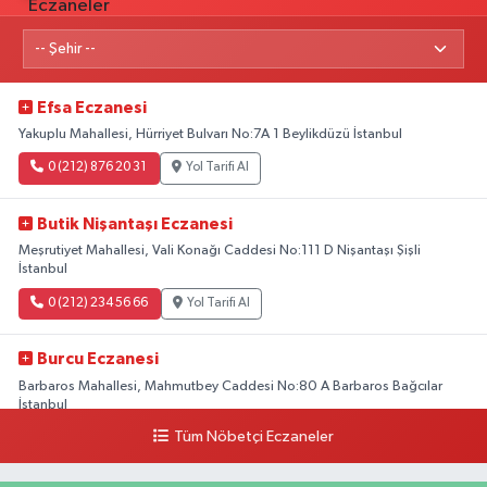
Efsa Eczanesi
Yakuplu Mahallesi, Hürriyet Bulvarı No:7A 1 Beylikdüzü İstanbul
0 (212) 876 20 31
Yol Tarifi Al
Butik Nişantaşı Eczanesi
Meşrutiyet Mahallesi, Vali Konağı Caddesi No:111 D Nişantaşı Şişli
İstanbul
0 (212) 234 56 66
Yol Tarifi Al
Burcu Eczanesi
Barbaros Mahallesi, Mahmutbey Caddesi No:80 A Barbaros Bağcılar
İstanbul
Tüm Nöbetçi Eczaneler
0 (212) 552 25 29
Yol Tarifi Al