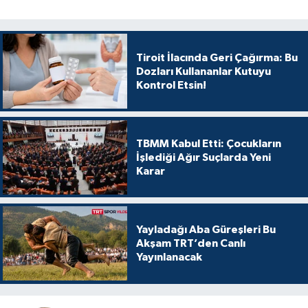
Tiroit İlacında Geri Çağırma: Bu
Dozları Kullananlar Kutuyu
Kontrol Etsin!
TBMM Kabul Etti: Çocukların
İşlediği Ağır Suçlarda Yeni
Karar
Yayladağı Aba Güreşleri Bu
Akşam TRT’den Canlı
Yayınlanacak