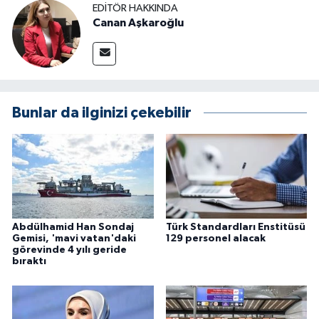
EDITÖR HAKKINDA
Canan Aşkaroğlu
Bunlar da ilginizi çekebilir
Abdülhamid Han Sondaj
Türk Standardları Enstitüsü
Gemisi, 'mavi vatan'daki
129 personel alacak
görevinde 4 yılı geride
bıraktı