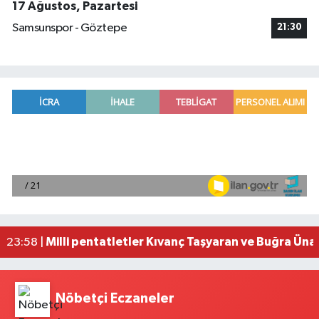
17 Ağustos, Pazartesi
Samsunspor - Göztepe
21:30
Adana'da helikopter destekli 'huzur ve güven' 
01:06 |
Mersin'de uyuşturucu operasyonunda 190 gram e
00:39 |
Adana'da silahlı saldırıda 3 kişi yaralandı
00:05 |
Fransa'dan iade edilen tarihi eserler Şam Kalesi
23:59 |
Milli pentatletler Kıvanç Taşyaran ve Buğra Üna
23:58 |
Nöbetçi Eczaneler