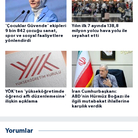
'Çocuklar Güvende' ekipleri
Yılın ilk 7 ayında 138,8
9 bin 842 çocuğu sanat,
milyon yolcu hava yolu ile
spor ve sosyal faaliyetlere
seyahat etti
yönlendirdi
YÖK'ten 'yükseköğretimde
İran Cumhurbaşkanı:
öğrenci affı düzenlemesine'
ABD'nin Hürmüz Boğazı ile
ilişkin açıklama
ilgili mutabakat ihlallerine
karşılık verdik
Yorumlar