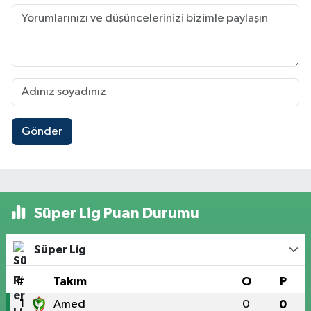
Gönder
Süper Lig Puan Durumu
Süper Lig
#
Takım
O
P
1
Amed
0
0