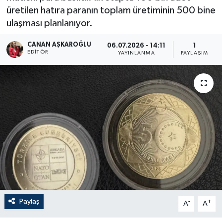
üretilen hatıra paranın toplam üretiminin 500 bine
ulaşması planlanıyor.
CANAN AŞKAROĞLU
06.07.2026 - 14:11
1
EDITÖR
YAYINLANMA
PAYLAŞIM
Paylaş
-
+
A
A