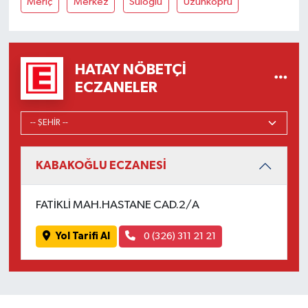
Meriç
Merkez
Süloğlu
Uzunköprü
HATAY NÖBETÇI
ECZANELER
KABAKOĞLU ECZANESİ
FATİKLİ MAH.HASTANE CAD.2/A
Yol Tarifi Al
0 (326) 311 21 21