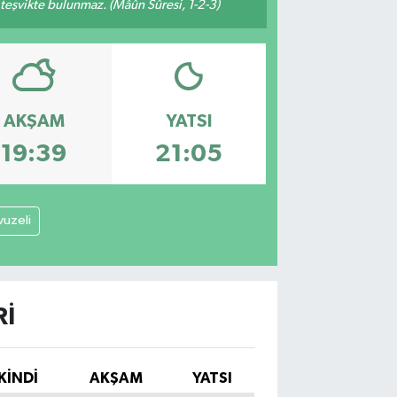
n teşvikte bulunmaz. (Mâûn Sûresi, 1-2-3)
AKŞAM
YATSI
19:39
21:05
vuzeli
RI
İKINDI
AKŞAM
YATSI