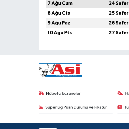
7 Ağu Cum
24 Safer
8 Ağu Cts
25 Safer
9 Ağu Paz
26 Safer
10 Ağu Pts
27 Safer
Nöbetçi Eczaneler
H
Süper Lig Puan Durumu ve Fikstür
Tü