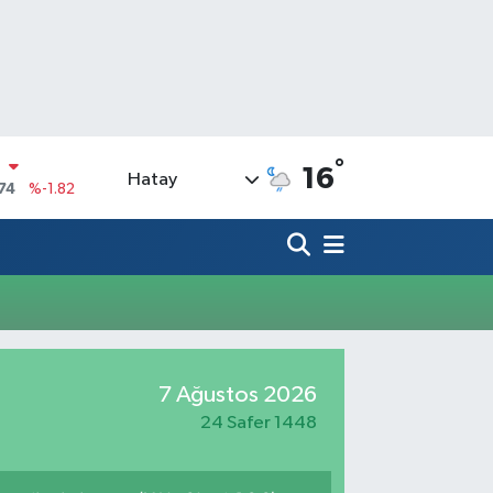
°
N
16
Hatay
74
%-1.82
20
%0.02
90
%0.19
N
80
%0.18
09000
%0.19
0
7 Ağustos 2026
,00
%0
24 Safer 1448