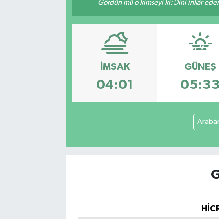
Gördün mü o kimseyi ki: Dini inkâr eder.
Spor
Teknoloji
İMSAK
GÜNEŞ
Yaşam
04:01
05:3
Araba
G
HİCR