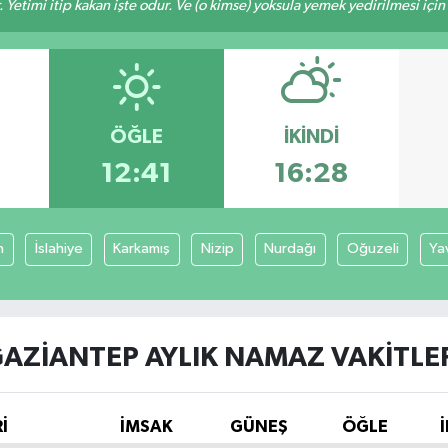
 Yetimi itip kakan işte odur. Ve (o kimse) yoksula yemek yedirilmesi içi
ÖĞLE
İKINDI
3
12:41
16:28
n
İslahiye
Karkamış
Nizip
Nurdağı
Oğuzeli
Ya
AZIANTEP AYLIK NAMAZ VAKITLE
İ
İMSAK
GÜNEŞ
ÖĞLE