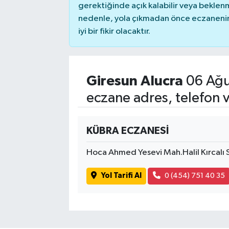
gerektiğinde açık kalabilir veya bekle
nedenle, yola çıkmadan önce eczanenin 
iyi bir fikir olacaktır.
Giresun Alucra
06 Ağu
eczane adres, telefon 
KÜBRA ECZANESİ
Hoca Ahmed Yesevi Mah.Halil Kırcalı
Yol Tarifi Al
0 (454) 751 40 35