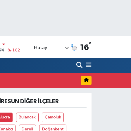
°
N
16
Hatay
74
%-1.82
20
%0.02
90
%0.19
N
80
%0.18
09000
%0.19
IRESUN DIĞER İLÇELER
0
,00
%0
lucra
Bulancak
Çamoluk
Çanakçı
Dereli
Doğankent