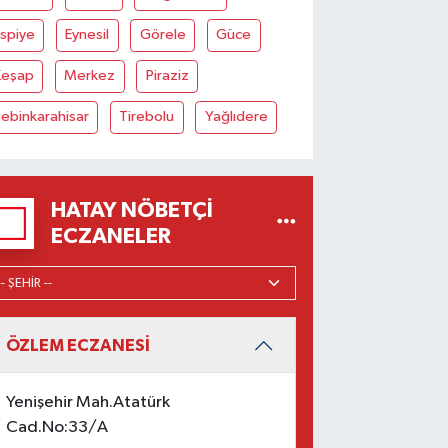
spiye
Eynesil
Görele
Güce
Keşap
Merkez
Piraziz
ebinkarahisar
Tirebolu
Yağlıdere
HATAY NÖBETÇI
ECZANELER
ÖZLEM ECZANESİ
Yenişehir Mah.Atatürk
Cad.No:33/A