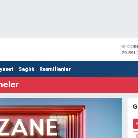
BITCOI
79.591,
DOLAR
45,436
iyaset
Sağlık
Resmi İlanlar
EURO
53,386
neler
STERLİ
61,603
G.ALTIN
6862,
G
BİST10
14.598
A