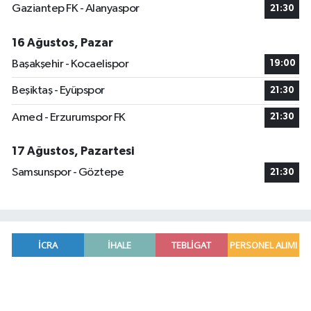
Gaziantep FK - Alanyaspor
21:30
16 Ağustos, Pazar
Başakşehir - Kocaelispor
19:00
Beşiktaş - Eyüpspor
21:30
Amed - Erzurumspor FK
21:30
17 Ağustos, Pazartesi
Samsunspor - Göztepe
21:30
Mersin'de uyuşturucu operasyonunda 190 gram e
00:39 |