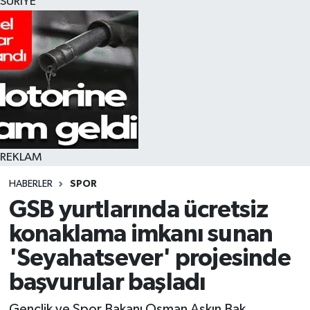
SURİYE
REKLAM
HABERLER
SPOR
GSB yurtlarında ücretsiz
konaklama imkanı sunan
'Seyahatsever' projesinde
başvurular başladı
Gençlik ve Spor Bakanı Osman Aşkın Bak,