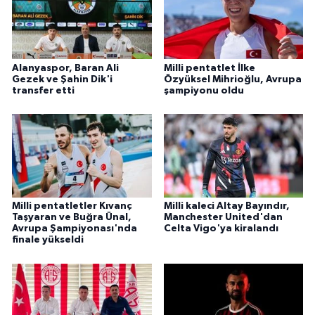
Alanyaspor, Baran Ali
Milli pentatlet İlke
Gezek ve Şahin Dik'i
Özyüksel Mihrioğlu, Avrupa
transfer etti
şampiyonu oldu
Milli pentatletler Kıvanç
Milli kaleci Altay Bayındır,
Taşyaran ve Buğra Ünal,
Manchester United'dan
Avrupa Şampiyonası'nda
Celta Vigo'ya kiralandı
finale yükseldi