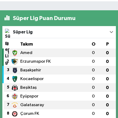
Süper Lig Puan Durumu
Süper Lig
#
Takım
O
P
1
Amed
0
0
2
Erzurumspor FK
0
0
3
Başakşehir
0
0
4
Kocaelispor
0
0
5
Beşiktaş
0
0
6
Eyüpspor
0
0
7
Galatasaray
0
0
8
Çorum FK
0
0