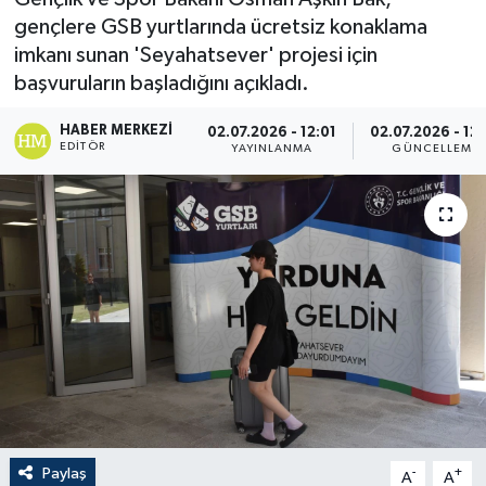
gençlere GSB yurtlarında ücretsiz konaklama
imkanı sunan 'Seyahatsever' projesi için
başvuruların başladığını açıkladı.
HABER MERKEZI
02.07.2026 - 12:01
02.07.2026 - 12
EDITÖR
YAYINLANMA
GÜNCELLEME
Paylaş
-
+
A
A