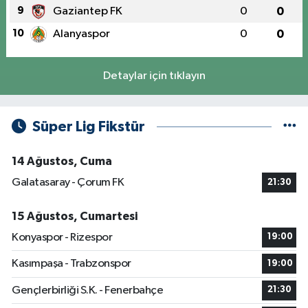
9
Gaziantep FK
0
0
10
Alanyaspor
0
0
Detaylar için tıklayın
Süper Lig Fikstür
14 Ağustos, Cuma
Galatasaray - Çorum FK
21:30
15 Ağustos, Cumartesi
Konyaspor - Rizespor
19:00
Kasımpaşa - Trabzonspor
19:00
Gençlerbirliği S.K. - Fenerbahçe
21:30