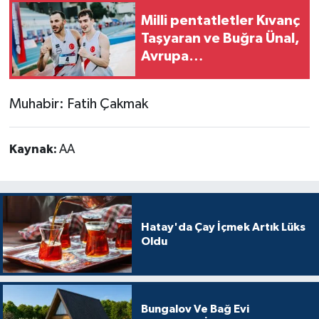
Milli pentatletler Kıvanç
Taşyaran ve Buğra Ünal,
Avrupa
Şampiyonası'nda finale
yükseldi
Muhabir: Fatih Çakmak
Kaynak:
AA
Hatay'da Çay İçmek Artık Lüks
Oldu
Bungalov Ve Bağ Evi