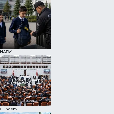
Spor
Teknoloji
Yaşam
HATAY
Gündem