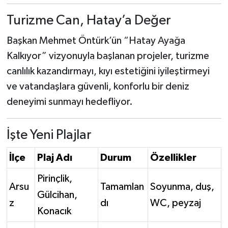
Turizme Can, Hatay’a Değer
Başkan Mehmet Öntürk’ün “Hatay Ayağa
Kalkıyor” vizyonuyla başlanan projeler, turizme
canlılık kazandırmayı, kıyı estetiğini iyileştirmeyi
ve vatandaşlara güvenli, konforlu bir deniz
deneyimi sunmayı hedefliyor.
İşte Yeni Plajlar
İlçe
Plaj Adı
Durum
Özellikler
Pirinçlik,
Arsu
Tamamlan
Soyunma, duş,
Gülcihan,
z
dı
WC, peyzaj
Konacık