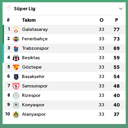
Süper Lig
#
Takım
O
P
1
Galatasaray
33
77
2
Fenerbahçe
33
73
3
Trabzonspor
33
69
4
Beşiktaş
33
59
5
Göztepe
33
55
6
Başakşehir
33
54
7
Samsunspor
33
48
8
Rizespor
33
40
9
Konyaspor
33
40
10
Alanyaspor
33
37