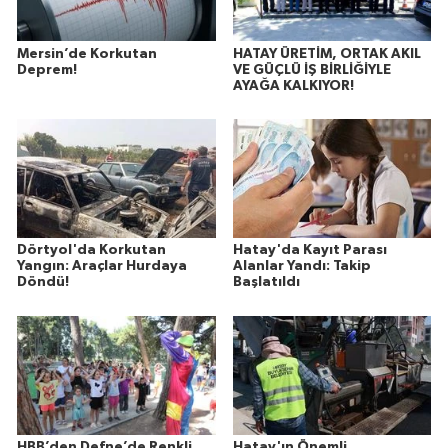
Mersin’de Korkutan
HATAY ÜRETİM, ORTAK AKIL
Deprem!
VE GÜÇLÜ İŞ BİRLİĞİYLE
AYAĞA KALKIYOR!
Dörtyol'da Korkutan
Hatay'da Kayıt Parası
Yangın: Araçlar Hurdaya
Alanlar Yandı: Takip
Döndü!
Başlatıldı
HBB’den Defne’de Renkli
Hatay'ın Önemli