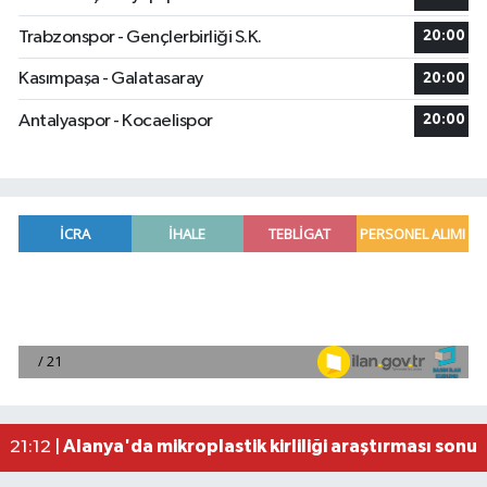
Trabzonspor - Gençlerbirliği S.K.
20:00
Kasımpaşa - Galatasaray
20:00
Antalyaspor - Kocaelispor
20:00
2026 Air Badminton Türkiye Şampiyonası, Ala
22:44 |
Cumhurbaşkanı Erdoğan, yarın Suudi Arabistan'a
22:31 |
Beşiktaş Çekya'dan İstanbul'a avantajlı dönüyo
22:31 |
Alanya'da mikroplastik kirliliği araştırması sonuç
21:12 |
Manavgat'ta kuyuya düşen çocuk itfaiye ekipleri
23:57 |