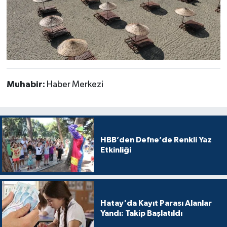
Muhabir:
Haber Merkezi
HBB’den Defne’de Renkli Yaz
Etkinliği
Hatay'da Kayıt Parası Alanlar
Yandı: Takip Başlatıldı