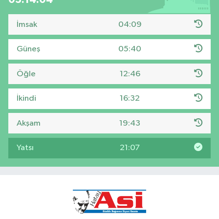
İmsak
04:09
Güneş
05:40
Öğle
12:46
İkindi
16:32
Akşam
19:43
Yatsı
21:07