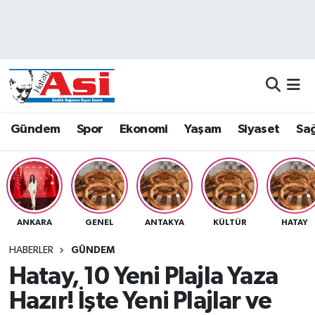
Asayiş
Nöbetçi Eczaneler
Dünya
Hava Durumu
Eğitim
Namaz Vakitleri
Gündem
Spor
Ekonomi
Yaşam
Siyaset
Sağ
Ekonomi
Trafik Durumu
Gündem
Süper Lig Puan Durumu ve Fikstür
ANKARA
GENEL
ANTAKYA
KÜLTÜR
HATAY
Magazin
Tüm Manşetler
HABERLER
GÜNDEM
Sağlık
Son Dakika Haberleri
Hatay, 10 Yeni Plajla Yaza
Hazır! İşte Yeni Plajlar ve
Siyaset
Haber Arşivi