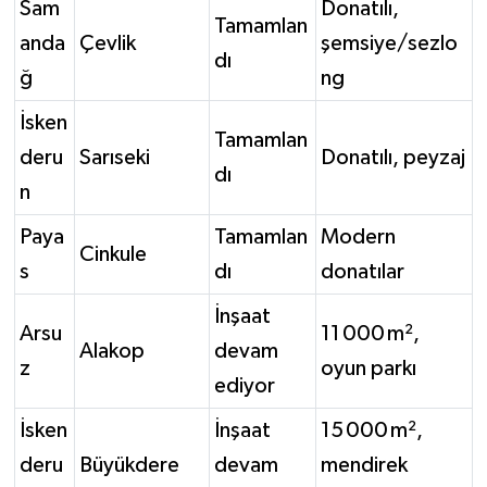
Sam
Donatılı,
Tamamlan
anda
Çevlik
şemsiye/sezlo
dı
ğ
ng
İsken
Tamamlan
deru
Sarıseki
Donatılı, peyzaj
dı
n
Paya
Tamamlan
Modern
Cinkule
s
dı
donatılar
İnşaat
Arsu
11 000 m²,
Alakop
devam
z
oyun parkı
ediyor
İsken
İnşaat
15 000 m²,
deru
Büyükdere
devam
mendirek