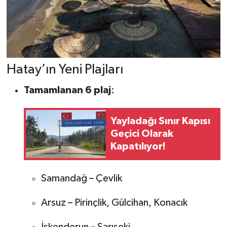
Hatay’ın Yeni Plajları
Tamamlanan 6 plaj
:
Yayladağı Sınır Kapısı
Geçici Olarak
Kapatılıyor!
Samandağ – Çevlik
Arsuz – Pirinçlik, Gülcihan, Konacık