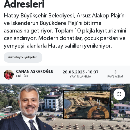
Adresleri
Spor
Hatay Büyükşehir Belediyesi, Arsuz Alakop Plajı’nı
ve İskenderun Büyükdere Plajı’nı bitirme
Teknoloji
aşamasına getiriyor. Toplam 10 plajla kıyı turizmini
canlandırıyor. Modern donatılar, çocuk parkları ve
Yaşam
yemyeşil alanlarla Hatay sahilleri yenileniyor.
##hataybüyükşehir
CANAN AŞKAROĞLU
28.06.2025 - 18:37
3
EDITÖR
YAYINLANMA
PAYLAŞIM