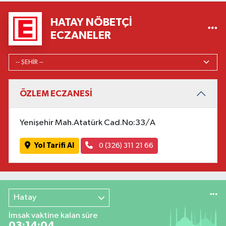
HATAY NÖBETÇI
ECZANELER
ÖZLEM ECZANESİ
Yenişehir Mah.Atatürk Cad.No:33/A
Yol Tarifi Al
0 (326) 311 21 66
Hatay
İmsak vaktine kalan süre
03:14:02