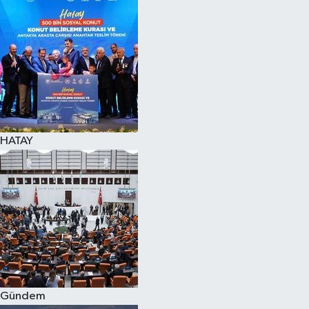
Spor
Teknoloji
Yaşam
HATAY
Gündem