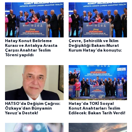
Hatay Konut Belirleme
Çevre, Şehircilik ve İklim
Kurası ve Antakya Arasta
Değişikliği Bakanı Murat
Çarşısı Anahtar Teslim
Kurum Hatay'da konuştu:
Töreni yapıldı
HATSO’da Değişim Çağrısı:
Hatay'da TOKİ Sosyal
Özkaya’dan Bünyamin
Konut Anahtarları Teslim
Yavuz’a Destek!
Edilecek: Bakan Tarih Verdi!