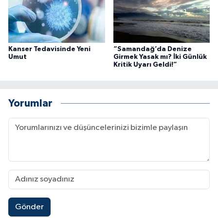
Kanser Tedavisinde Yeni
“Samandağ’da Denize
Umut
Girmek Yasak mı? İki Günlük
Kritik Uyarı Geldi!”
Yorumlar
Gönder