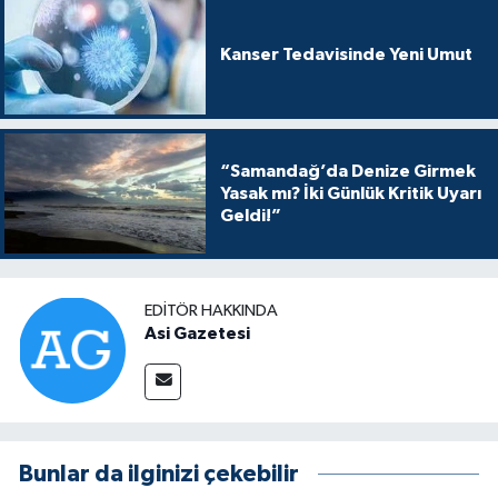
Kanser Tedavisinde Yeni Umut
“Samandağ’da Denize Girmek
Yasak mı? İki Günlük Kritik Uyarı
Geldi!”
EDITÖR HAKKINDA
Asi Gazetesi
Bunlar da ilginizi çekebilir