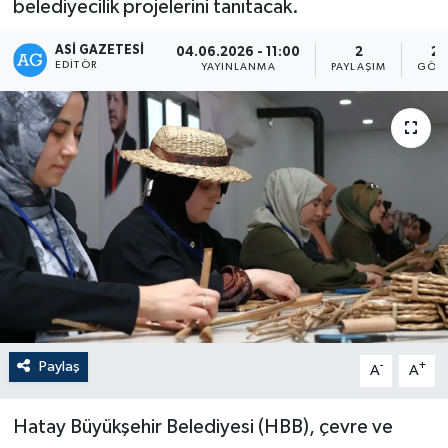
belediyecilik projelerini tanıtacak.
ASI GAZETESI
04.06.2026 - 11:00
2
21
EDITÖR
YAYINLANMA
PAYLAŞIM
GÖST
Paylaş
-
+
A
A
Hatay Büyükşehir Belediyesi (HBB), çevre ve