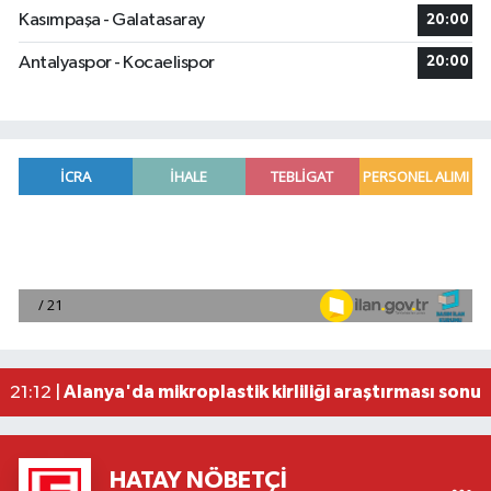
Kasımpaşa - Galatasaray
20:00
Antalyaspor - Kocaelispor
20:00
2026 Air Badminton Türkiye Şampiyonası, Ala
22:44 |
Cumhurbaşkanı Erdoğan, yarın Suudi Arabistan'a
22:31 |
Beşiktaş Çekya'dan İstanbul'a avantajlı dönüyo
22:31 |
Alanya'da mikroplastik kirliliği araştırması sonuç
21:12 |
Manavgat'ta kuyuya düşen çocuk itfaiye ekipleri
23:57 |
HATAY NÖBETÇI