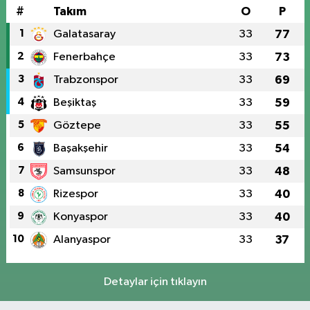
#
Takım
O
P
1
Galatasaray
33
77
2
Fenerbahçe
33
73
3
Trabzonspor
33
69
4
Beşiktaş
33
59
5
Göztepe
33
55
6
Başakşehir
33
54
7
Samsunspor
33
48
8
Rizespor
33
40
9
Konyaspor
33
40
10
Alanyaspor
33
37
Detaylar için tıklayın