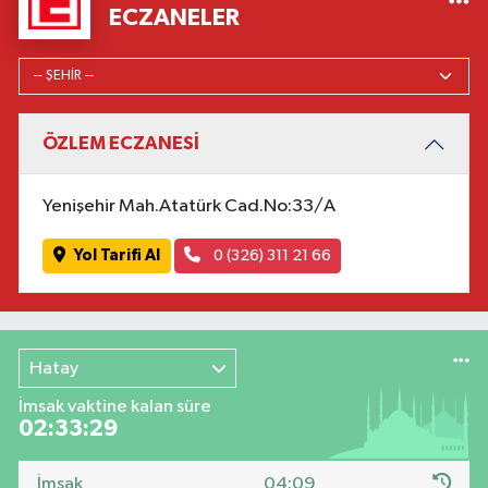
ECZANELER
ÖZLEM ECZANESİ
Yenişehir Mah.Atatürk Cad.No:33/A
Yol Tarifi Al
0 (326) 311 21 66
Hatay
İmsak vaktine kalan süre
02:33:27
İmsak
04:09