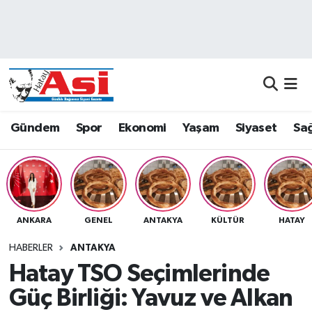
Asayiş
Nöbetçi Eczaneler
Dünya
Hava Durumu
Eğitim
Namaz Vakitleri
Gündem
Spor
Ekonomi
Yaşam
Siyaset
Sağ
Ekonomi
Trafik Durumu
Gündem
Süper Lig Puan Durumu ve Fikstür
ANKARA
GENEL
ANTAKYA
KÜLTÜR
HATAY
Magazin
Tüm Manşetler
HABERLER
ANTAKYA
Sağlık
Son Dakika Haberleri
Hatay TSO Seçimlerinde
Güç Birliği: Yavuz ve Alkan
Siyaset
Haber Arşivi