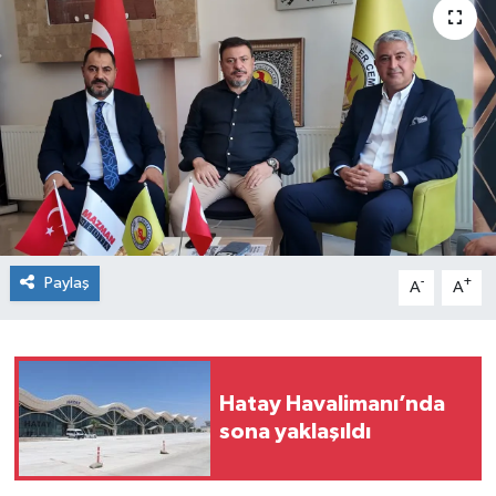
Paylaş
-
+
A
A
Hatay Havalimanı’nda
sona yaklaşıldı