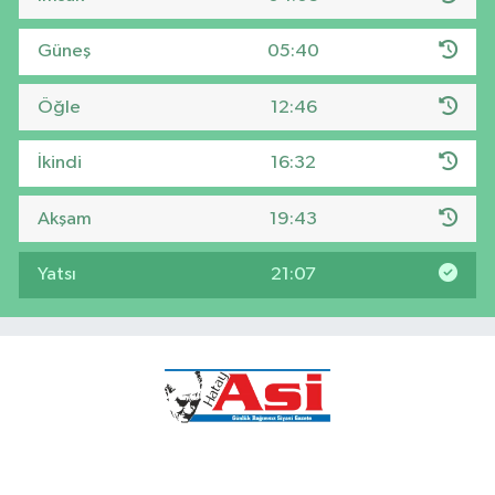
Güneş
05:40
Öğle
12:46
İkindi
16:32
Akşam
19:43
Yatsı
21:07