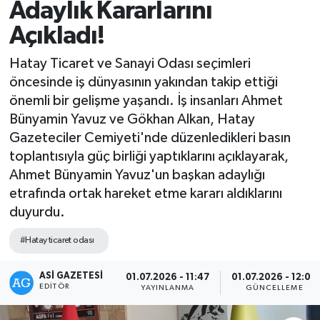
Adaylık Kararlarını
Spor
Açıkladı!
Teknoloji
Hatay Ticaret ve Sanayi Odası seçimleri
öncesinde iş dünyasının yakından takip ettiği
Yaşam
önemli bir gelişme yaşandı. İş insanları Ahmet
Bünyamin Yavuz ve Gökhan Alkan, Hatay
Gazeteciler Cemiyeti'nde düzenledikleri basın
toplantısıyla güç birliği yaptıklarını açıklayarak,
Ahmet Bünyamin Yavuz'un başkan adaylığı
etrafında ortak hareket etme kararı aldıklarını
duyurdu.
#Hatay ticaret odası
ASI GAZETESI
01.07.2026 - 11:47
01.07.2026 - 12:06
EDITÖR
YAYINLANMA
GÜNCELLEME