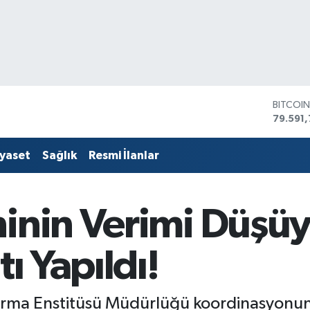
BITCOI
79.591,
DOLAR
45,436
iyaset
Sağlık
Resmi İlanlar
EURO
53,386
STERLİ
61,603
ninin Verimi Düşü
G.ALTIN
6862,
BİST10
tı Yapıldı!
14.598
ırma Enstitüsü Müdürlüğü koordinasyonun