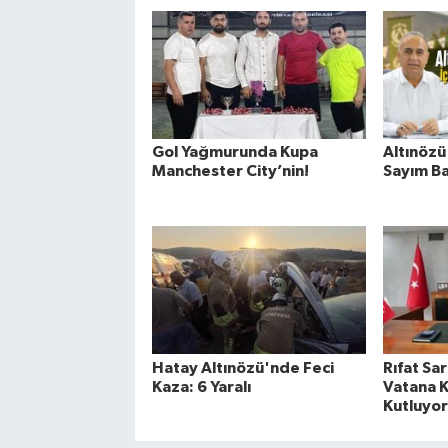
Gol Yağmurunda Kupa
Altınözü 
Manchester City’nin!
Sayım Ba
Hatay Altınözü'nde Feci
Rıfat Sa
Kaza: 6 Yaralı
Vatana Ka
Kutluyo