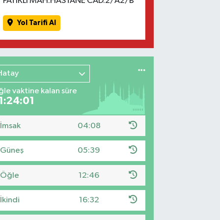
FATİKLİ MAH.HASTANE CAD.2/A2/B
Yol Tarifi Al
Hatay
le vaktine kalan süre
1:24:00
İmsak
04:08
Güneş
05:39
Öğle
12:46
İkindi
16:32