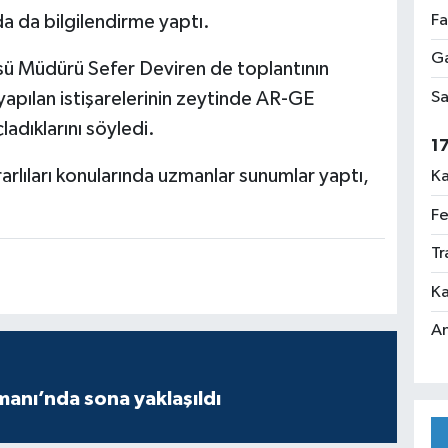
Fa
da da bilgilendirme yaptı.
Ga
üsü Müdürü Sefer Deviren de toplantının
Sa
apılan istişarelerinin zeytinde AR-GE
ladıklarını söyledi.
1
rarlıları konularında uzmanlar sunumlar yaptı,
Ka
Fe
Tr
Ka
An
manı’nda sona yaklaşıldı