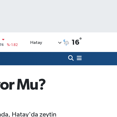
°
N
16
Hatay
74
%-1.82
20
%0.02
90
%0.19
N
80
%0.18
yor Mu?
09000
%0.19
0
,00
%0
da, Hatay'da zeytin