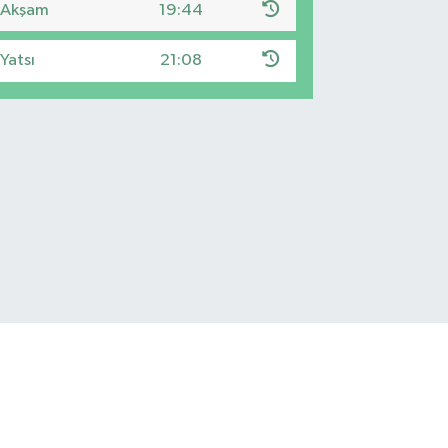
Akşam
19:44
Yatsı
21:08