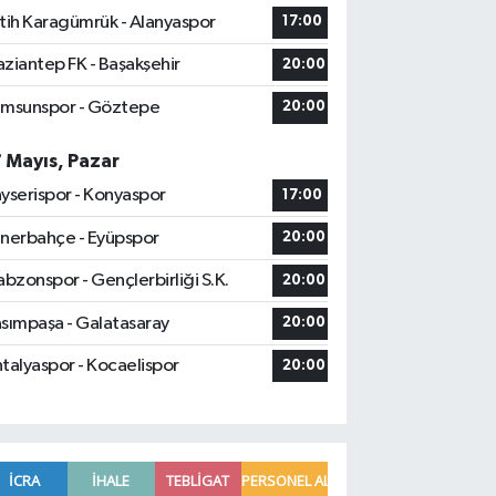
tih Karagümrük - Alanyaspor
17:00
ziantep FK - Başakşehir
20:00
msunspor - Göztepe
20:00
7 Mayıs, Pazar
yserispor - Konyaspor
17:00
nerbahçe - Eyüpspor
20:00
abzonspor - Gençlerbirliği S.K.
20:00
sımpaşa - Galatasaray
20:00
talyaspor - Kocaelispor
20:00