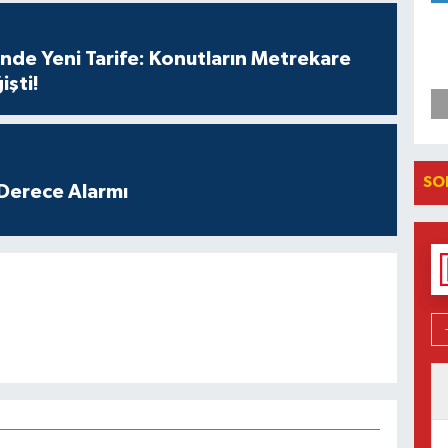
nde Yeni Tarife: Konutların Metrekare
işti!
SO
Derece Alarmı