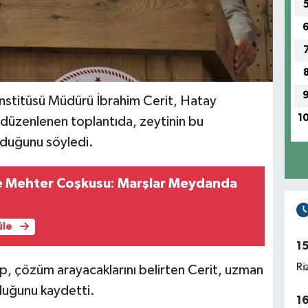
nstitüsü Müdürü İbrahim Cerit, Hatay
1
 düzenlenen toplantıda, zeytinin bu
lduğunu söyledi.
e Mehter Coşkusu: Marşlar Meydanda
üle
1
Ri
ırıp, çözüm arayacaklarını belirten Cerit, uzman
lduğunu kaydetti.
1