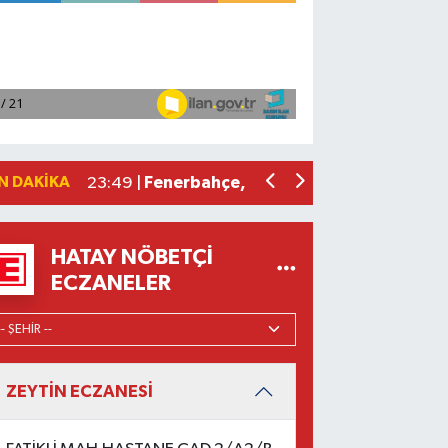
Kumluca'da düzenlenen 30 Ağustos Zaf
11:05 |
Emlak Vergisinde Yeni Tarife: Konutlar
10:30 |
Sabah Saatlerinde Defne’de Yangın Pa
10:04 |
Bosna-Hersek'ten yola çıkan 'Filistin
08:26 |
N DAKIKA
Fenerbahçe, avantaj elde etti
23:49 |
HATAY NÖBETÇI
ECZANELER
ZEYTİN ECZANESİ