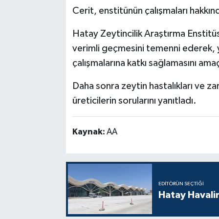
Cerit, enstitünün çalışmaları hakkın
Hatay Zeytincilik Araştırma Enstit
verimli geçmesini temenni ederek, y
çalışmalarına katkı sağlamasını amaç
Daha sonra zeytin hastalıkları ve za
üreticilerin sorularını yanıtladı.
Kaynak:
AA
EDITÖRÜN SEÇTIĞI
Hatay Havali