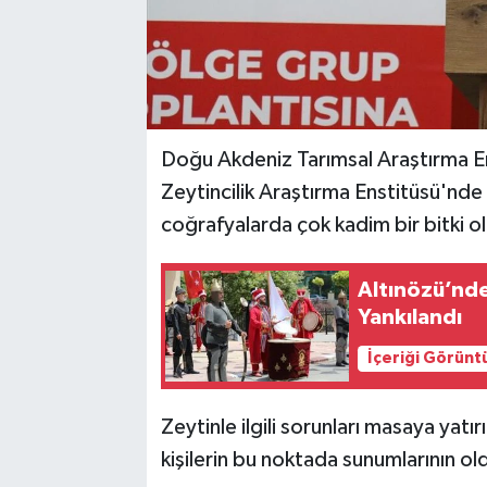
Doğu Akdeniz Tarımsal Araştırma E
Zeytincilik Araştırma Enstitüsü'nde
coğrafyalarda çok kadim bir bitki o
Altınözü’nd
Yankılandı
İçeriği Görünt
Zeytinle ilgili sorunları masaya yat
kişilerin bu noktada sunumlarının o