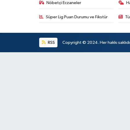
Nöbetçi Eczaneler
H
Süper Lig Puan Durumu ve Fikstür
Tü
RSS
Copyright © 2024. Her hakkı saklıdı