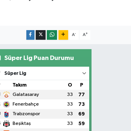
-
+
A
A
Süper Lig Puan Durumu
Süper Lig
#
Takım
O
P
1
Galatasaray
33
77
2
Fenerbahçe
33
73
3
Trabzonspor
33
69
4
Beşiktaş
33
59