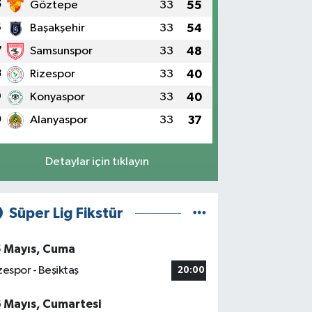
5
Göztepe
33
55
6
Başakşehir
33
54
7
Samsunspor
33
48
8
Rizespor
33
40
9
Konyaspor
33
40
0
Alanyaspor
33
37
Detaylar için tıklayın
Süper Lig Fikstür
5 Mayıs, Cuma
zespor - Beşiktaş
20:00
6 Mayıs, Cumartesi