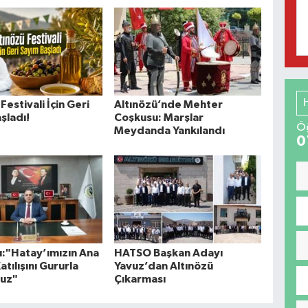
Festivali İçin Geri
Altınözü’nde Mehter
şladı!
Coşkusu: Marşlar
Öğ
Meydanda Yankılandı
0
rı:"Hatay’ımızın Ana
HATSO Başkan Adayı
tılışını Gururla
Yavuz’dan Altınözü
ruz"
Çıkarması