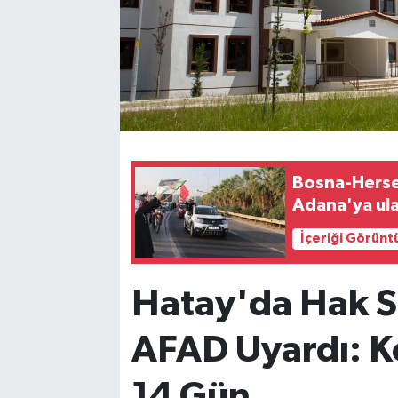
Bosna-Hersek
Adana'ya ula
İçeriği Görünt
Hatay'da Hak Sa
AFAD Uyardı: Ko
14 Gün