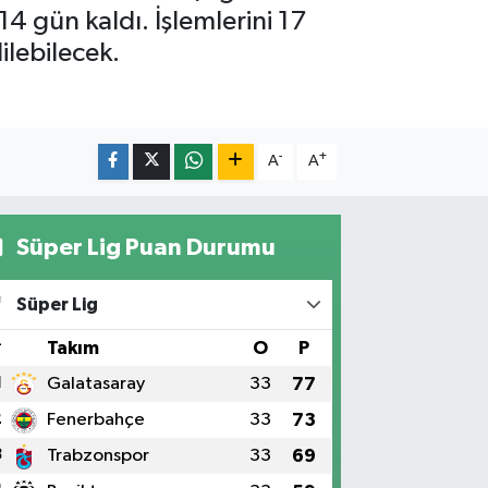
4 gün kaldı. İşlemlerini 17
lebilecek.
-
+
A
A
Süper Lig Puan Durumu
Süper Lig
#
Takım
O
P
1
Galatasaray
33
77
2
Fenerbahçe
33
73
3
Trabzonspor
33
69