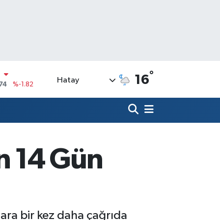
°
16
Hatay
20
%0.02
90
%0.19
N
80
%0.18
09000
%0.19
on 14 Gün
0
,00
%0
N
74
%-1.82
ara bir kez daha çağrıda