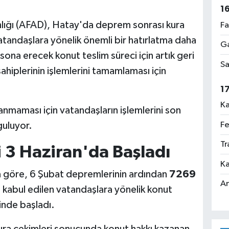
1
lığı (AFAD), Hatay'da deprem sonrası kura
Fa
tandaşlara yönelik önemli bir hatırlatma daha
Ga
sona erecek konut teslim süreci için artık geri
Sa
ahiplerinin işlemlerini tamamlaması için
1
Ka
şanmaması için vatandaşların işlemlerini son
guluyor.
Fe
Tr
i 3 Haziran'da Başladı
Ka
a göre, 6 Şubat depremlerinin ardından
7269
An
kabul edilen vatandaşlara yönelik konut
inde başladı.