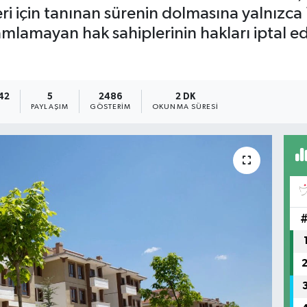
i için tanınan sürenin dolmasına yalnızca 1
mayan hak sahiplerinin hakları iptal edi
:42
5
2486
2 DK
PAYLAŞIM
GÖSTERIM
OKUNMA SÜRESI