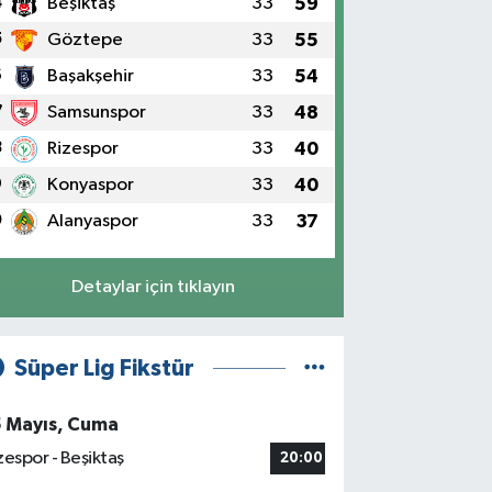
4
Beşiktaş
33
59
5
Göztepe
33
55
6
Başakşehir
33
54
7
Samsunspor
33
48
8
Rizespor
33
40
9
Konyaspor
33
40
0
Alanyaspor
33
37
Detaylar için tıklayın
Süper Lig Fikstür
5 Mayıs, Cuma
zespor - Beşiktaş
20:00