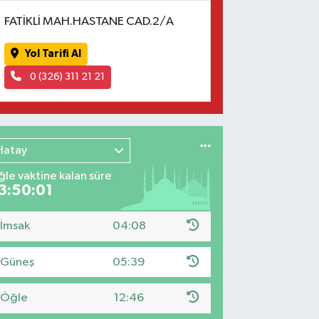
FATİKLİ MAH.HASTANE CAD.2/A
Yol Tarifi Al
0 (326) 311 21 21
Hatay
le vaktine kalan süre
3:50:00
İmsak
04:08
Güneş
05:39
Öğle
12:46