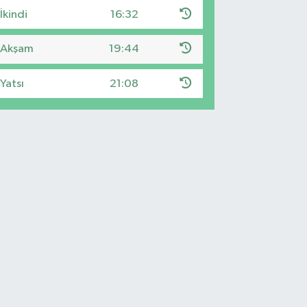
İkindi
16:32
Akşam
19:44
Yatsı
21:08