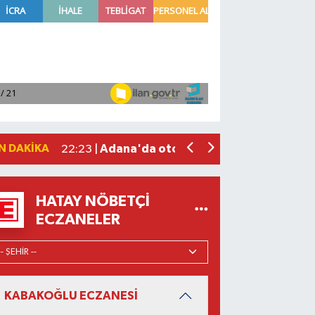
Bosna-Hersek'ten yola çıkan 'Filistin
08:26 |
Fenerbahçe, avantaj elde etti
23:49 |
Hataylıların Beklediği Haber Geldi: T
22:58 |
Antalya'da 89 yaşındaki kişi evinde ö
22:47 |
N DAKIKA
Adana'da otomobil ile çarpışan motos
22:23 |
HATAY NÖBETÇI
ECZANELER
KABAKOĞLU ECZANESİ