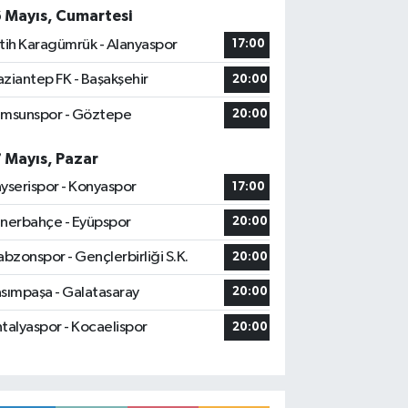
6 Mayıs, Cumartesi
tih Karagümrük - Alanyaspor
17:00
ziantep FK - Başakşehir
20:00
msunspor - Göztepe
20:00
7 Mayıs, Pazar
yserispor - Konyaspor
17:00
nerbahçe - Eyüpspor
20:00
abzonspor - Gençlerbirliği S.K.
20:00
sımpaşa - Galatasaray
20:00
talyaspor - Kocaelispor
20:00