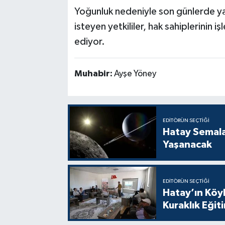
Yoğunluk nedeniyle son günlerde y
isteyen yetkililer, hak sahiplerinin 
ediyor.
Muhabir:
Ayşe Yöney
EDITÖRÜN SEÇTIĞI
Hatay Semal
Yaşanacak
EDITÖRÜN SEÇTIĞI
Hatay’ın Köyl
Kuraklık Eğit