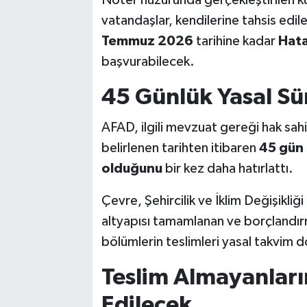
Noter huzurunda gerçekleştirilen k
vatandaşlar, kendilerine tahsis edil
Temmuz 2026
tarihine kadar
Hata
başvurabilecek.
45 Günlük Yasal Sü
AFAD, ilgili mevzuat gereği hak sahip
belirlenen tarihten itibaren
45 gün 
olduğunu
bir kez daha hatırlattı.
Çevre, Şehircilik ve İklim Değişikliğ
altyapısı tamamlanan ve borçlandırm
bölümlerin teslimleri yasal takvim
Teslim Almayanların
Edilecek