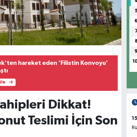
1
'ten hareket eden 'Filistin Konvoyu'
ştı
üle
hipleri Dikkat!
nut Teslimi İçin Son
1
Ri