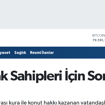
DOLAR
45,436
EURO
53,386
iyaset
Sağlık
Resmi İlanlar
STERLİ
61,603
G.ALTIN
6862,
 Sahipleri İçin S
BİST10
14.598
BITCOI
79.591,
ı kura ile konut hakkı kazanan vatandaşl