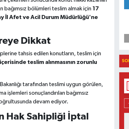
ura çekimleri sonucunda konut hakkı kazanan
en bağımsız bölümleri teslim almak için
17
y İl Afet ve Acil Durum Müdürlüğü'ne
reye Dikkat
lerine tahsis edilen konutların, teslim için
SO
içerisinde teslim alınmasının zorunlu
i Bakanlığı tarafından teslimi uygun görülen,
a işlemleri sonuçlandırılan bağımsız
 doğrultusunda devam ediyor.
 Hak Sahipliği İptal