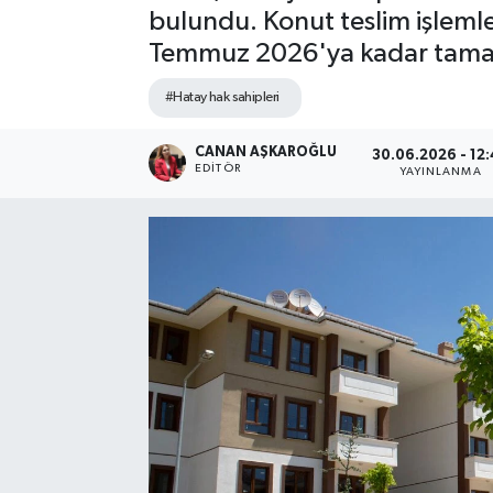
bulundu. Konut teslim işlemler
Spor
Temmuz 2026'ya kadar tamamla
Teknoloji
#Hatay hak sahipleri
Yaşam
CANAN AŞKAROĞLU
30.06.2026 - 12
EDITÖR
YAYINLANMA