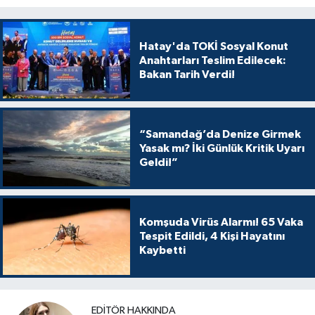
Hatay'da TOKİ Sosyal Konut
Anahtarları Teslim Edilecek:
Bakan Tarih Verdi!
“Samandağ’da Denize Girmek
Yasak mı? İki Günlük Kritik Uyarı
Geldi!”
Komşuda Virüs Alarmı! 65 Vaka
Tespit Edildi, 4 Kişi Hayatını
Kaybetti
EDITÖR HAKKINDA