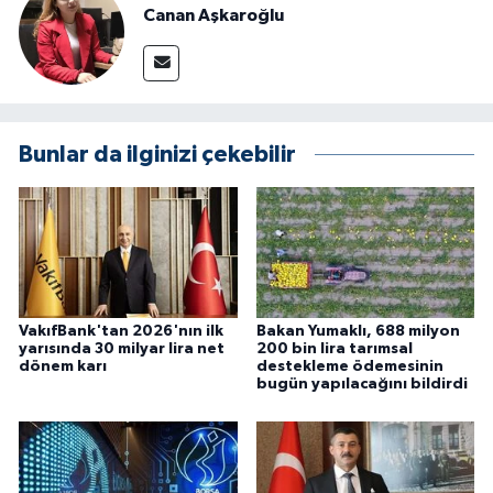
Canan Aşkaroğlu
Bunlar da ilginizi çekebilir
VakıfBank'tan 2026'nın ilk
Bakan Yumaklı, 688 milyon
yarısında 30 milyar lira net
200 bin lira tarımsal
dönem karı
destekleme ödemesinin
bugün yapılacağını bildirdi