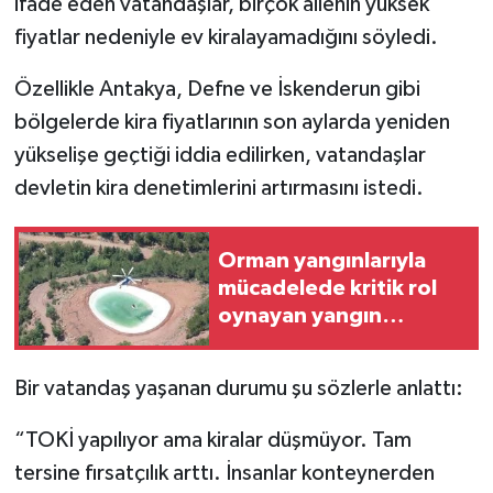
ifade eden vatandaşlar, birçok ailenin yüksek
fiyatlar nedeniyle ev kiralayamadığını söyledi.
Özellikle Antakya, Defne ve İskenderun gibi
bölgelerde kira fiyatlarının son aylarda yeniden
yükselişe geçtiği iddia edilirken, vatandaşlar
devletin kira denetimlerini artırmasını istedi.
Orman yangınlarıyla
mücadelede kritik rol
oynayan yangın
havuzlarının sayısı
artırılıyor
Bir vatandaş yaşanan durumu şu sözlerle anlattı:
“TOKİ yapılıyor ama kiralar düşmüyor. Tam
tersine fırsatçılık arttı. İnsanlar konteynerden