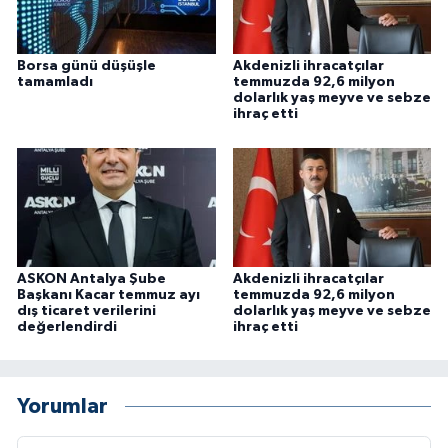
Borsa günü düşüşle
Akdenizli ihracatçılar
tamamladı
temmuzda 92,6 milyon
dolarlık yaş meyve ve sebze
ihraç etti
ASKON Antalya Şube
Akdenizli ihracatçılar
Başkanı Kacar temmuz ayı
temmuzda 92,6 milyon
dış ticaret verilerini
dolarlık yaş meyve ve sebze
değerlendirdi
ihraç etti
Yorumlar