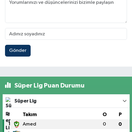
Gönder
Süper Lig Puan Durumu
Süper Lig
#
Takım
O
P
1
Amed
0
0