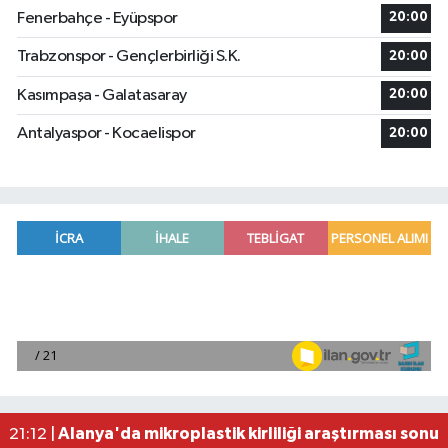
Fenerbahçe - Eyüpspor
20:00
Trabzonspor - Gençlerbirliği S.K.
20:00
Kasımpaşa - Galatasaray
20:00
Antalyaspor - Kocaelispor
20:00
Manavgat'ta kuyuya düşen çocuk itfaiye ekipleri
23:57 |
2026 Air Badminton Türkiye Şampiyonası, Ala
22:44 |
Cumhurbaşkanı Erdoğan, yarın Suudi Arabistan'a
22:31 |
Beşiktaş Çekya'dan İstanbul'a avantajlı dönüyo
22:31 |
Alanya'da mikroplastik kirliliği araştırması sonuç
21:12 |