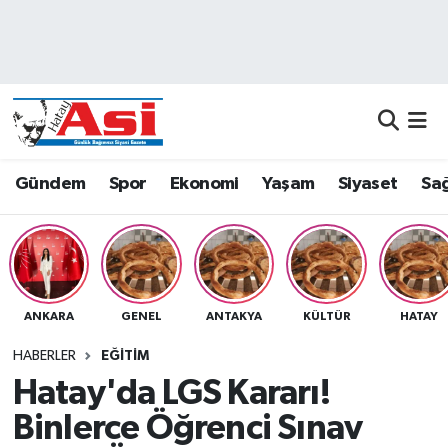
Asayiş
Nöbetçi Eczaneler
Dünya
Hava Durumu
Eğitim
Namaz Vakitleri
Gündem
Spor
Ekonomi
Yaşam
Siyaset
Sağ
Ekonomi
Trafik Durumu
Gündem
Süper Lig Puan Durumu ve Fikstür
ANKARA
GENEL
ANTAKYA
KÜLTÜR
HATAY
Magazin
Tüm Manşetler
HABERLER
EĞITIM
Sağlık
Son Dakika Haberleri
Hatay'da LGS Kararı!
Binlerce Öğrenci Sınav
Siyaset
Haber Arşivi