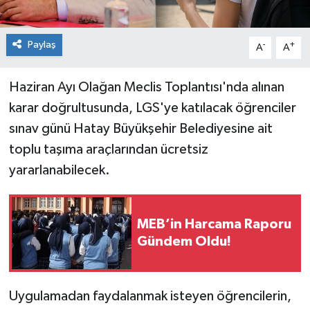
Paylaş
-
+
A
A
Haziran Ayı Olağan Meclis Toplantısı'nda alınan
karar doğrultusunda, LGS'ye katılacak öğrenciler
sınav günü Hatay Büyükşehir Belediyesine ait
toplu taşıma araçlarından ücretsiz
yararlanabilecek.
MEB’in Harcama Raporu
Gündem Oldu!
Uygulamadan faydalanmak isteyen öğrencilerin,