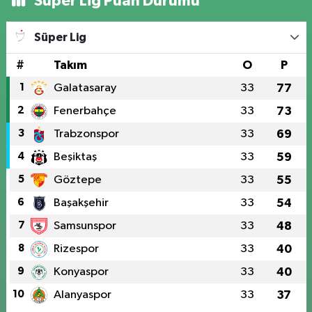
Süper Lig Puan Durumu
Süper Lig
#
Takım
O
P
1
Galatasaray
33
77
2
Fenerbahçe
33
73
3
Trabzonspor
33
69
4
Beşiktaş
33
59
5
Göztepe
33
55
6
Başakşehir
33
54
7
Samsunspor
33
48
8
Rizespor
33
40
9
Konyaspor
33
40
10
Alanyaspor
33
37