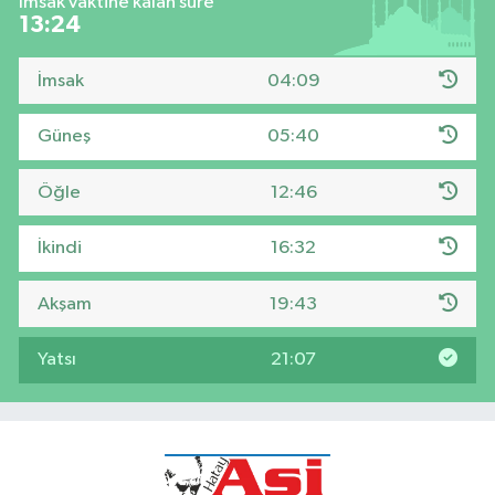
İmsak vaktine kalan süre
13:24
İmsak
04:09
Güneş
05:40
Öğle
12:46
İkindi
16:32
Akşam
19:43
Yatsı
21:07