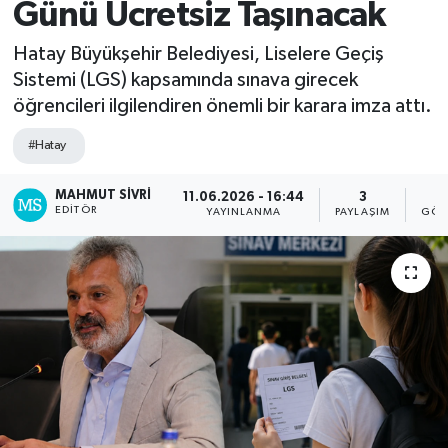
Günü Ücretsiz Taşınacak
Spor
Hatay Büyükşehir Belediyesi, Liselere Geçiş
Sistemi (LGS) kapsamında sınava girecek
Teknoloji
öğrencileri ilgilendiren önemli bir karara imza attı.
Yaşam
#Hatay
MAHMUT SIVRI
11.06.2026 - 16:44
3
1
EDITÖR
YAYINLANMA
PAYLAŞIM
GÖS