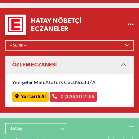
HATAY NÖBETÇI
ECZANELER
ÖZLEM ECZANESİ
Yenişehir Mah.Atatürk Cad.No:33/A
Yol Tarifi Al
0 (326) 311 21 66
Hatay