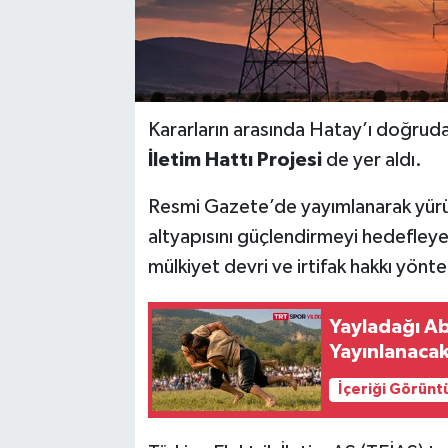
Kararların arasında Hatay’ı doğruda
İletim Hattı Projesi
de yer aldı.
Resmi Gazete’de yayımlanarak yürür
altyapısını güçlendirmeyi hedefleyen
mülkiyet devri ve irtifak hakkı yönt
Yayladağı Ab
Yayınlanaca
İçeriği Görünt