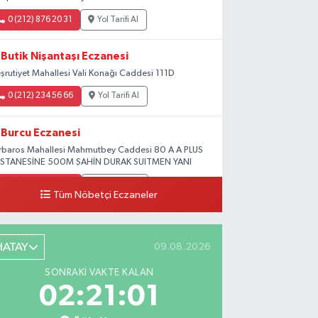
0 (212) 876 20 31
Yol Tarifi Al
Butik Nişantaşı Eczanesi
şrutiyet Mahallesi Vali Konağı Caddesi 111D
0 (212) 234 56 66
Yol Tarifi Al
Burcu Eczanesi
rbaros Mahallesi Mahmutbey Caddesi 80 A A PLUS
STANESİNE 500M ŞAHİN DURAK SUITMEN YANI
0 (212) 552 25 29
Yol Tarifi Al
Tüm Nöbetçi Eczaneler
Tuna Tillo Eczanesi
şemsettin Mahallesi Akdeniz Caddesi No:12 A
HATAY
09.08.2026
.01948179055185, 28.946705949073934
SONRAKI VAKTE KALAN
0 (212) 635 03 83
Yol Tarifi Al
02:21:00
Tersane İstanbul Eczanesi