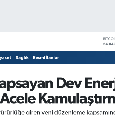
DOLA
47,74
EURO
55,25
iyaset
Sağlık
Resmi İlanlar
STERL
64,481
GRAM 
6660.
Kapsayan Dev Enerj
BİST1
13.779
BITCO
Acele Kamulaştırm
64.84
ürürlüğe giren yeni düzenleme kapsamında,