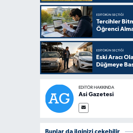
EDITÖRÜN SEÇTIĞI
Tercihler Bit
Öğrenci Alm
EDITÖRÜN SEÇTIĞI
Eski Aracı Ol
Düğmeye Bas
EDITÖR HAKKINDA
Asi Gazetesi
Bunlar da ilginizi çekebilir