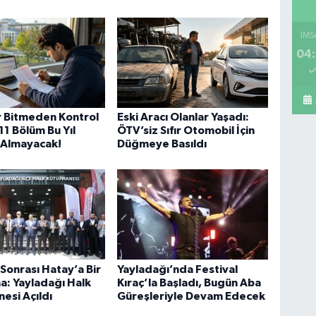
Ca
Te
İMS
04:
Fe
Si
r Bitmeden Kontrol
Eski Aracı Olanlar Yaşadı:
11 Bölüm Bu Yıl
ÖTV’siz Sıfır Otomobil İçin
 Almayacak!
Düğmeye Basıldı
Si
Ka
onrası Hatay’a Bir
Yayladağı’nda Festival
sü
a: Yayladağı Halk
Kıraç’la Başladı, Bugün Aba
esi Açıldı
Güreşleriyle Devam Edecek