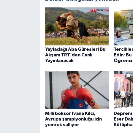
Yayladağı Aba Güreşleri Bu
Tercihle
Akşam TRT’den Canlı
Edin: Bu 
Yayınlanacak
Öğrenci
Milli boksör İvana Kılcı,
Deprem S
Avrupa şampiyonluğu için
Eser Dah
yumruk sallıyor
Kütüphan