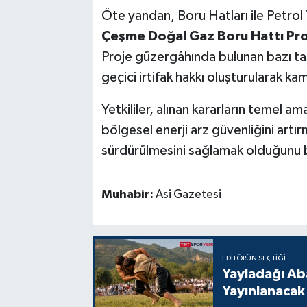
Öte yandan, Boru Hatları ile Petro
Çeşme Doğal Gaz Boru Hattı Pro
Proje güzergâhında bulunan bazı taş
geçici irtifak hakkı oluşturularak kamu
Yetkililer, alınan kararların temel am
bölgesel enerji arz güvenliğini artır
sürdürülmesini sağlamak olduğunu be
Muhabir:
Asi Gazetesi
EDITÖRÜN SEÇTIĞI
Yayladağı Ab
Yayınlanacak