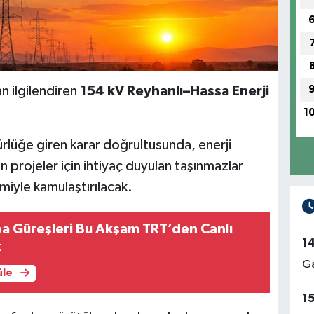
n ilgilendiren
154 kV Reyhanlı–Hassa Enerji
1
lüğe giren karar doğrultusunda, enerji
 projeler için ihtiyaç duyulan taşınmazlar
emiyle kamulaştırılacak.
a Güreşleri Bu Akşam TRT’den Canlı
1
k
Ga
üle
1