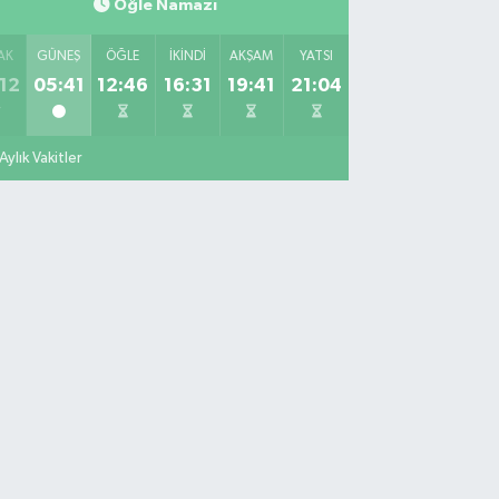
Öğle Namazı
miikebir Mahallesi Taşkızak Tersanesi Caddesi 6 6B
rsane İstanbul içerisi ama yol üzerinde
AK
GÜNEŞ
ÖĞLE
İKINDI
AKŞAM
YATSI
0 (533) 395 65 65
Yol Tarifi Al
12
05:41
12:46
16:31
19:41
21:04
Nuh Eczanesi
tih Mahallesi Hicazkar (Örnek Mah) Sokak Bağkur
Aylık Vakitler
tesi No:10 1A
0 (216) 324 46 96
Yol Tarifi Al
Yaman Eczanesi
te Mahallesi Kaptanoğlu Okul Sokak No:44 A
0 (216) 533 02 16
Yol Tarifi Al
Kelebek Eczanesi
narya Mahallesi Şahin Caddesi No:45 C Ece
permarket karşısı. Eski murat eczanesi.
0 (533) 306 21 14
Yol Tarifi Al