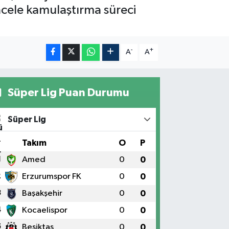
 acele kamulaştırma süreci
-
+
A
A
Süper Lig Puan Durumu
Süper Lig
#
Takım
O
P
1
Amed
0
0
2
Erzurumspor FK
0
0
3
Başakşehir
0
0
4
Kocaelispor
0
0
5
Beşiktaş
0
0