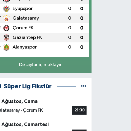
6
Eyüpspor
0
0
7
Galatasaray
0
0
8
Çorum FK
0
0
9
Gaziantep FK
0
0
0
Alanyaspor
0
0
Detaylar için tıklayın
Süper Lig Fikstür
4 Ağustos, Cuma
latasaray - Çorum FK
21:30
5 Ağustos, Cumartesi