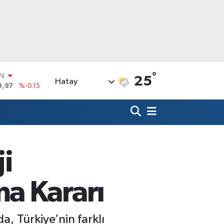
°
R
25
Hatay
36
%0.18
10
%0.32
İN
1
%0.38
ALTIN
55
%0
i
00
%-14
IN
a Kararı
0,97
%-0.15
 Türkiye’nin farklı