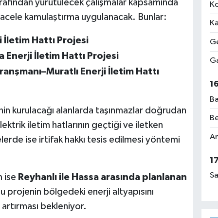
tarafından yürütülecek çalışmalar kapsamında
Ko
çin acele kamulaştırma uygulanacak. Bunlar:
Ka
İletim Hattı Projesi
Ge
nerji İletim Hattı Projesi
Ga
anşmanı–Muratlı Enerji İletim Hattı
1
Ba
inin kurulacağı alanlarda taşınmazlar doğrudan
Be
ektrik iletim hatlarının geçtiği ve iletken
Am
erde ise irtifak hakkı tesis edilmesi yöntemi
1
Sa
m ise
Reyhanlı ile Hassa arasında planlanan
 projenin bölgedeki enerji altyapısını
 artırması bekleniyor.