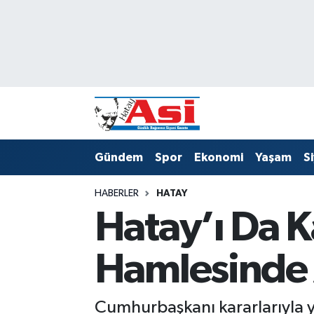
Asayiş
Hava Durumu
Dünya
Trafik Durumu
Eğitim
Süper Lig Puan Durumu ve Fikstür
Gündem
Spor
Ekonomi
Yaşam
S
Ekonomi
Tüm Manşetler
HABERLER
HATAY
Gündem
Son Dakika Haberleri
Hatay’ı Da 
Magazin
Haber Arşivi
Hamlesinde 
Sağlık
Siyaset
Cumhurbaşkanı kararlarıyla y