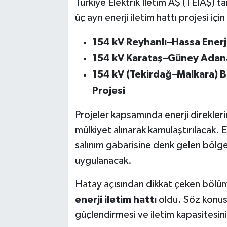
Türkiye Elektrik İletim AŞ (TEİAŞ) 
üç ayrı enerji iletim hattı projesi i
154 kV Reyhanlı–Hassa Enerji 
154 kV Karataş–Güney Adana E
154 kV (Tekirdağ–Malkara) Br
Projesi
Projeler kapsamında enerji direkler
mülkiyet alınarak kamulaştırılacak. El
salınım gabarisine denk gelen bölgel
uygulanacak.
Hatay açısından dikkat çeken bölü
enerji iletim hattı
oldu. Söz konusu
güçlendirmesi ve iletim kapasitesini