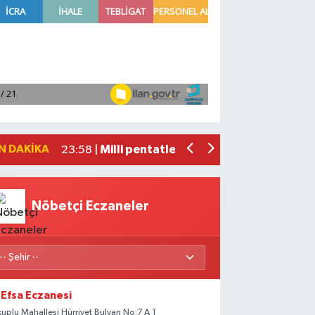
Adana'da helikopter destekli 'huzur v
01:06 |
Mersin'de uyuşturucu operasyonunda 1
00:39 |
Adana'da silahlı saldırıda 3 kişi yaral
00:05 |
Fransa'dan iade edilen tarihi eserler 
23:59 |
N DAKIKA
Milli pentatletler Kıvanç Taşyaran ve
23:58 |
Nöbetçi Eczaneler
Efsa Eczanesi
kuplu Mahallesi Hürriyet Bulvarı No:7 A 1