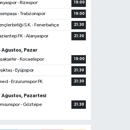
nyaspor - Rizespor
19:00
sımpaşa - Trabzonspor
19:00
nçlerbirliği S.K. - Fenerbahçe
21:30
ziantep FK - Alanyaspor
21:30
6 Ağustos, Pazar
şakşehir - Kocaelispor
19:00
şiktaş - Eyüpspor
21:30
ed - Erzurumspor FK
21:30
7 Ağustos, Pazartesi
msunspor - Göztepe
21:30