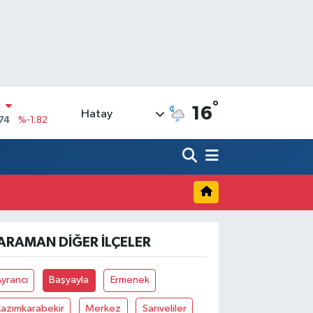
°
N
16
Hatay
74
%-1.82
20
%0.02
90
%0.19
N
80
%0.18
09000
%0.19
ARAMAN DIĞER İLÇELER
0
,00
%0
yrancı
Başyayla
Ermenek
azımkarabekir
Merkez
Sarıveliler