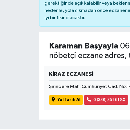
gerektiğinde açık kalabilir veya bekle
nedenle, yola çıkmadan önce eczanenin 
iyi bir fikir olacaktır.
Karaman Başyayla
06
nöbetçi eczane adres, 
KİRAZ ECZANESİ
Şirindere Mah. Cumhuriyet Cad. No:
Yol Tarifi Al
0 (338) 351 61 80