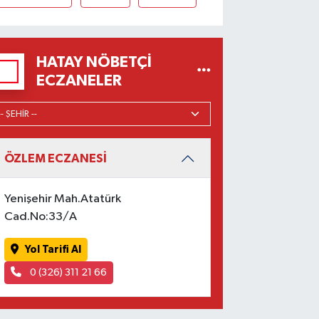
HATAY NÖBETÇI
ECZANELER
ÖZLEM ECZANESİ
Yenişehir Mah.Atatürk
Cad.No:33/A
Yol Tarifi Al
0 (326) 311 21 66