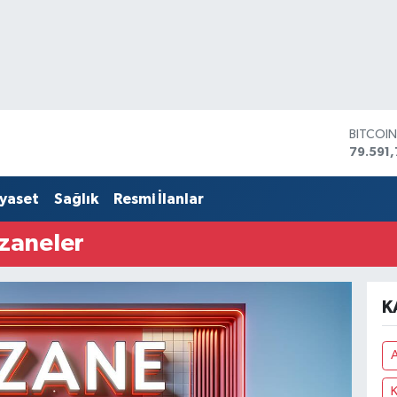
BITCOI
79.591,
DOLAR
45,436
iyaset
Sağlık
Resmi İlanlar
EURO
53,386
zaneler
STERLİ
61,603
G.ALTIN
6862,
K
BİST10
14.598
A
K